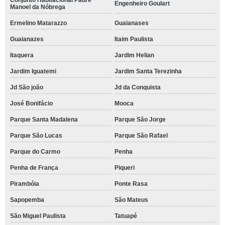
Conjunto Habitacional Padre
Engenheiro Goulart
Manoel da Nóbrega
Ermelino Matarazzo
Guaianases
Guaianazes
Itaim Paulista
Itaquera
Jardim Helian
Jardim Iguatemi
Jardim Santa Terezinha
Jd São joão
Jd da Conquista
José Bonifácio
Mooca
Parque Santa Madalena
Parque São Jorge
Parque São Lucas
Parque São Rafael
Parque do Carmo
Penha
Penha de França
Piqueri
Pirambóia
Ponte Rasa
Sapopemba
São Mateus
São Miguel Paulista
Tatuapé