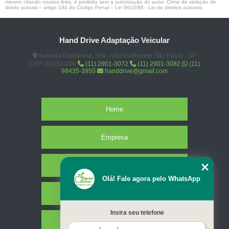
mesmo citando nossos links, é proibida sem a autorização do autor. Crime de violação de
direito autoral – artigo 184 do Código Penal –
Lei 9610/98 - Lei de direitos autorais
.
Hand Drive Adaptação Veicular
Avenida Guilherme, 509 - Vila Guilherme São Paulo - SP
CEP: 02053-000
(11) 2901-3072
(11) 2901-3082
(11)
98435-3950
handdrive@gmail.com
Home
Empresa
Missão
Olá! Fale agora pelo WhatsApp
Serviços
Insira seu telefone
Contato