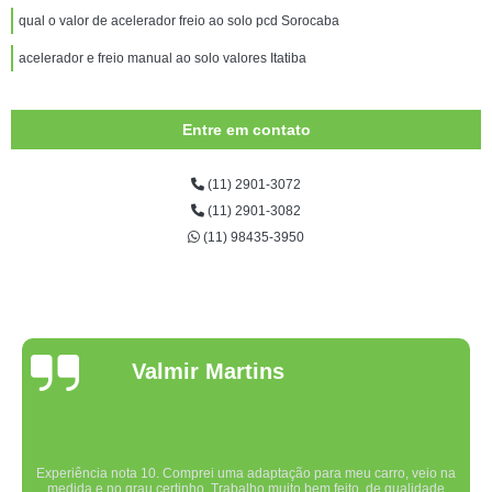
qual o valor de acelerador freio ao solo pcd Sorocaba
acelerador e freio manual ao solo valores Itatiba
Entre em contato
(11) 2901-3072
(11) 2901-3082
(11) 98435-3950
Valmir Martins
Experiência nota 10. Comprei uma adaptação para meu carro, veio na
medida e no grau certinho. Trabalho muito bem feito, de qualidade