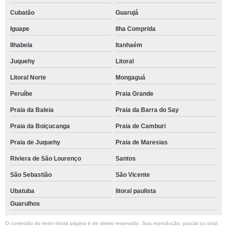
Cubatão
Guarujá
Iguape
Ilha Comprida
Ilhabela
Itanhaém
Juquehy
Litoral
Litoral Norte
Mongaguá
Peruíbe
Praia Grande
Praia da Baleia
Praia da Barra do Say
Praia da Boiçucanga
Praia de Camburi
Praia de Juquehy
Praia de Maresias
Riviera de São Lourenço
Santos
São Sebastião
São Vicente
Ubatuba
litoral paulista
Guarulhos
O conteúdo do texto desta página é de direito reservado. Sua reprodução, parcial ou total,