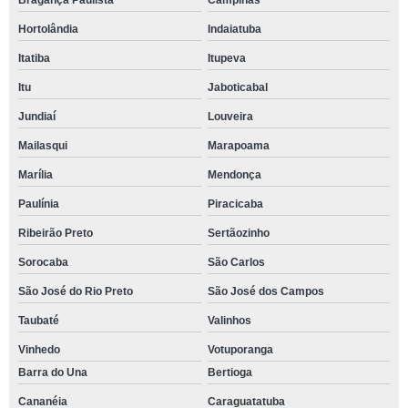
Bragança Paulista
Campinas
Hortolândia
Indaiatuba
Itatiba
Itupeva
Itu
Jaboticabal
Jundiaí
Louveira
Mailasqui
Marapoama
Marília
Mendonça
Paulínia
Piracicaba
Ribeirão Preto
Sertãozinho
Sorocaba
São Carlos
São José do Rio Preto
São José dos Campos
Taubaté
Valinhos
Vinhedo
Votuporanga
Barra do Una
Bertioga
Cananéia
Caraguatatuba