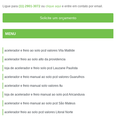
Ligue para
(11) 2901-3072
ou
clique aqui
e entre em contato por email.
Solicite um orçamento
MENU
acelerador e freio ao solo pcd valores Vila Matilde
acelerador freio ao solo alto da providencia
loja de acelerador e freio solo pcd Lauzane Paulista
acelerador e freio manual ao solo pcd valores Guarulhos
acelerador e freio manual solo valores Itu
loja de acelerador e freio manual ao solo pcd Aricanduva
acelerador e freio manual ao solo pcd São Mateus
acelerador freio ao solo pcd valores Litoral Norte