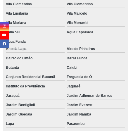
Vila Clementina
Vila Clementino
Vila Lusitania
Vila Marcelo
Vila Mariana
Vila Morumbi
Zona Sul
Água Espraiada
Água Funda
Alto da Lapa
Alto de Pinheiros
Bairro do Limão
Barra Funda
Butantã
Caiubi
Conjunto Residencial Butantã
Freguesia do Ó
Instituto da Previdência
Jaguaré
Jaraguá
Jardim Adhemar de Barros
Jardim Bonfiglioli
Jardim Everest
Jardim Guedala
Jardim Namba
Lapa
Pacaembu