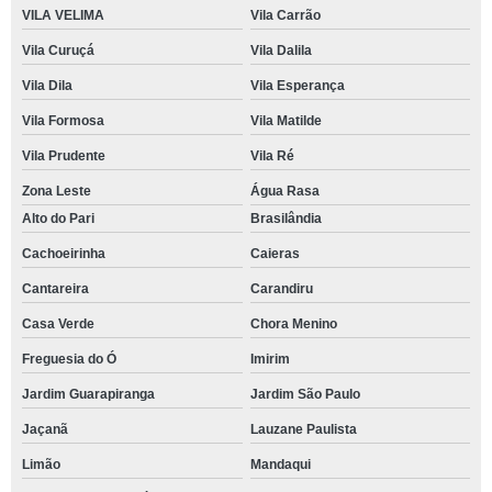
VILA VELIMA
Vila Carrão
Vila Curuçá
Vila Dalila
Vila Dila
Vila Esperança
Vila Formosa
Vila Matilde
Vila Prudente
Vila Ré
Zona Leste
Água Rasa
Alto do Pari
Brasilândia
Cachoeirinha
Caieras
Cantareira
Carandiru
Casa Verde
Chora Menino
Freguesia do Ó
Imirim
Jardim Guarapiranga
Jardim São Paulo
Jaçanã
Lauzane Paulista
Limão
Mandaqui