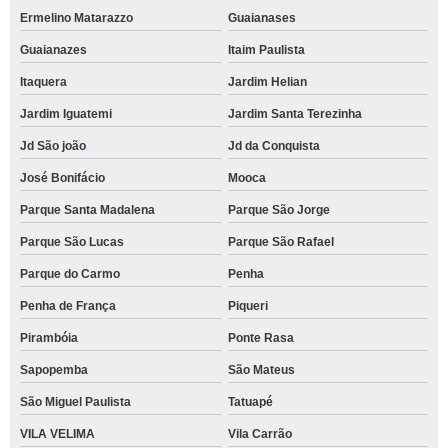
Ermelino Matarazzo
Guaianases
Guaianazes
Itaim Paulista
Itaquera
Jardim Helian
Jardim Iguatemi
Jardim Santa Terezinha
Jd São joão
Jd da Conquista
José Bonifácio
Mooca
Parque Santa Madalena
Parque São Jorge
Parque São Lucas
Parque São Rafael
Parque do Carmo
Penha
Penha de França
Piqueri
Pirambóia
Ponte Rasa
Sapopemba
São Mateus
São Miguel Paulista
Tatuapé
VILA VELIMA
Vila Carrão