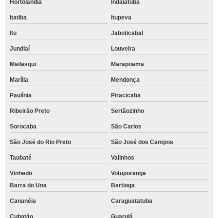
Hortolândia
Indaiatuba
Itatiba
Itupeva
Itu
Jaboticabal
Jundiaí
Louveira
Mailasqui
Marapoama
Marília
Mendonça
Paulínia
Piracicaba
Ribeirão Preto
Sertãozinho
Sorocaba
São Carlos
São José do Rio Preto
São José dos Campos
Taubaté
Valinhos
Vinhedo
Votuporanga
Barra do Una
Bertioga
Cananéia
Caraguatatuba
Cubatão
Guarujá