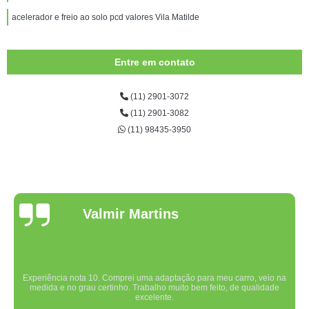
acelerador e freio ao solo pcd valores Vila Matilde
Entre em contato
(11) 2901-3072
(11) 2901-3082
(11) 98435-3950
Valmir Martins
Experiência nota 10. Comprei uma adaptação para meu carro, veio na
medida e no grau certinho. Trabalho muito bem feito, de qualidade
excelente.