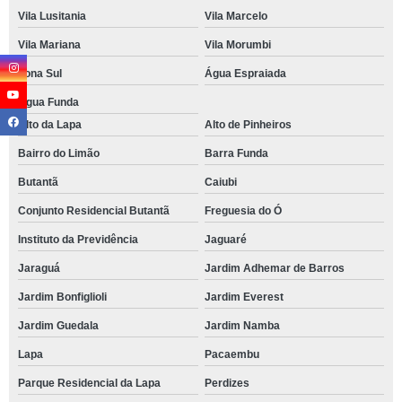
Vila Lusitania
Vila Marcelo
Vila Mariana
Vila Morumbi
Zona Sul
Água Espraiada
Água Funda
Alto da Lapa
Alto de Pinheiros
Bairro do Limão
Barra Funda
Butantã
Caiubi
Conjunto Residencial Butantã
Freguesia do Ó
Instituto da Previdência
Jaguaré
Jaraguá
Jardim Adhemar de Barros
Jardim Bonfiglioli
Jardim Everest
Jardim Guedala
Jardim Namba
Lapa
Pacaembu
Parque Residencial da Lapa
Perdizes