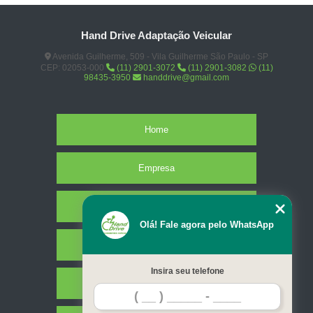
Hand Drive Adaptação Veicular
Avenida Guilherme, 509 - Vila Guilherme São Paulo - SP
CEP: 02053-000
(11) 2901-3072
(11) 2901-3082
(11)
98435-3950
handdrive@gmail.com
Home
Empresa
Missão
Olá! Fale agora pelo WhatsApp
Serviços
Insira seu telefone
Contato