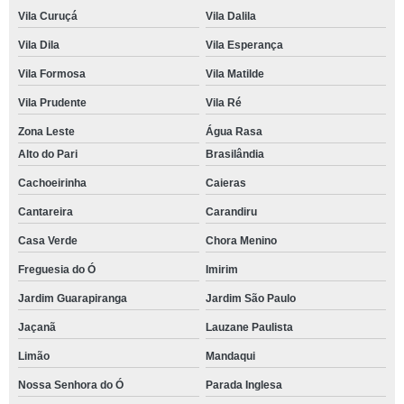
Vila Curuçá
Vila Dalila
Vila Dila
Vila Esperança
Vila Formosa
Vila Matilde
Vila Prudente
Vila Ré
Zona Leste
Água Rasa
Alto do Pari
Brasilândia
Cachoeirinha
Caieras
Cantareira
Carandiru
Casa Verde
Chora Menino
Freguesia do Ó
Imirim
Jardim Guarapiranga
Jardim São Paulo
Jaçanã
Lauzane Paulista
Limão
Mandaqui
Nossa Senhora do Ó
Parada Inglesa