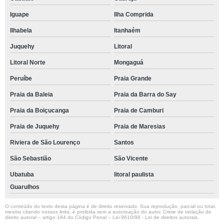
Iguape
Ilha Comprida
Ilhabela
Itanhaém
Juquehy
Litoral
Litoral Norte
Mongaguá
Peruíbe
Praia Grande
Praia da Baleia
Praia da Barra do Say
Praia da Boiçucanga
Praia de Camburi
Praia de Juquehy
Praia de Maresias
Riviera de São Lourenço
Santos
São Sebastião
São Vicente
Ubatuba
litoral paulista
Guarulhos
O conteúdo do texto desta página é de direito reservado. Sua reprodução, parcial ou total,
mesmo citando nossos links, é proibida sem a autorização do autor. Crime de violação de
direito autoral – artigo 184 do Código Penal –
Lei 9610/98 - Lei de direitos autorais
.