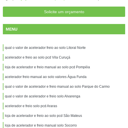
Solicite um orçamento
MENU
qual o valor de acelerador freio ao solo Litoral Norte
acelerador e freio ao solo pcd Vila Curuçá
loja de acelerador e freio manual ao solo pcd Pompéia
acelerador freio manual ao solo valores Água Funda
qual o valor de acelerador e freio manual ao solo Parque do Carmo
qual o valor de acelerador e freio solo Alvarenga
acelerador e freio solo pcd Araras
loja de acelerador e freio ao solo pcd São Mateus
loja de acelerador e freio manual solo Socorro