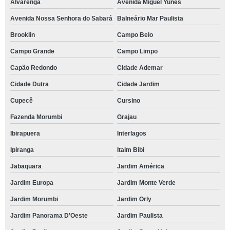
Alvarenga
Avenida Miguel Yunes
Avenida Nossa Senhora do Sabará
Balneário Mar Paulista
Brooklin
Campo Belo
Campo Grande
Campo Limpo
Capão Redondo
Cidade Ademar
Cidade Dutra
Cidade Jardim
Cupecê
Cursino
Fazenda Morumbi
Grajau
Ibirapuera
Interlagos
Ipiranga
Itaim Bibi
Jabaquara
Jardim América
Jardim Europa
Jardim Monte Verde
Jardim Morumbi
Jardim Orly
Jardim Panorama D'Oeste
Jardim Paulista