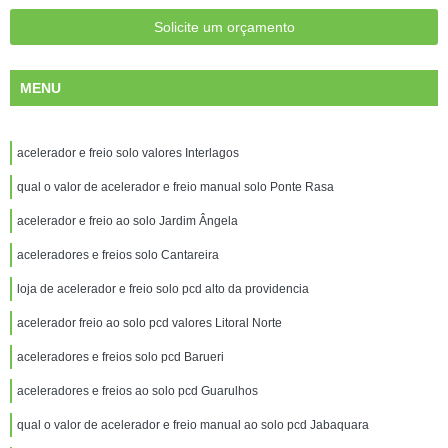
Solicite um orçamento
MENU
acelerador e freio solo valores Interlagos
qual o valor de acelerador e freio manual solo Ponte Rasa
acelerador e freio ao solo Jardim Ângela
aceleradores e freios solo Cantareira
loja de acelerador e freio solo pcd alto da providencia
acelerador freio ao solo pcd valores Litoral Norte
aceleradores e freios solo pcd Barueri
aceleradores e freios ao solo pcd Guarulhos
qual o valor de acelerador e freio manual ao solo pcd Jabaquara