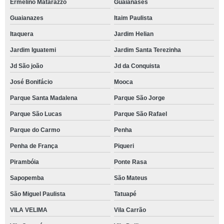
Ermelino Matarazzo
Guaianases
Guaianazes
Itaim Paulista
Itaquera
Jardim Helian
Jardim Iguatemi
Jardim Santa Terezinha
Jd São joão
Jd da Conquista
José Bonifácio
Mooca
Parque Santa Madalena
Parque São Jorge
Parque São Lucas
Parque São Rafael
Parque do Carmo
Penha
Penha de França
Piqueri
Pirambóia
Ponte Rasa
Sapopemba
São Mateus
São Miguel Paulista
Tatuapé
VILA VELIMA
Vila Carrão