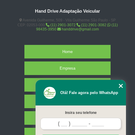
Hand Drive Adaptação Veicular
Avenida Guilherme, 509 - Vila Guilherme São Paulo - SP
CEP: 02053-000
(11) 2901-3072
(11) 2901-3082
(11)
98435-3950
handdrive@gmail.com
Home
Empresa
Missão
Olá! Fale agora pelo WhatsApp
Serviços
Insira seu telefone
Contato
Mapa do site