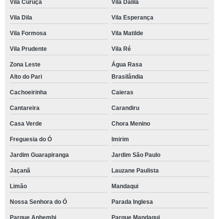
Vila Curuçá
Vila Dalila
Vila Dila
Vila Esperança
Vila Formosa
Vila Matilde
Vila Prudente
Vila Ré
Zona Leste
Água Rasa
Alto do Pari
Brasilândia
Cachoeirinha
Caieras
Cantareira
Carandiru
Casa Verde
Chora Menino
Freguesia do Ó
Imirim
Jardim Guarapiranga
Jardim São Paulo
Jaçanã
Lauzane Paulista
Limão
Mandaqui
Nossa Senhora do Ó
Parada Inglesa
Parque Anhembi
Parque Mandaqui