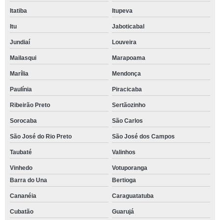
Itatiba
Itupeva
Itu
Jaboticabal
Jundiaí
Louveira
Mailasqui
Marapoama
Marília
Mendonça
Paulínia
Piracicaba
Ribeirão Preto
Sertãozinho
Sorocaba
São Carlos
São José do Rio Preto
São José dos Campos
Taubaté
Valinhos
Vinhedo
Votuporanga
Barra do Una
Bertioga
Cananéia
Caraguatatuba
Cubatão
Guarujá