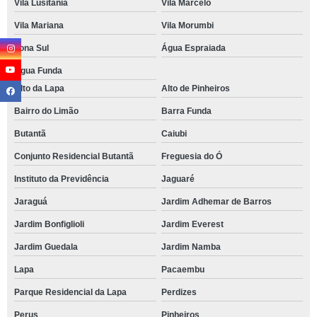
Vila Lusitania
Vila Marcelo
Vila Mariana
Vila Morumbi
Zona Sul
Água Espraiada
Água Funda
Alto da Lapa
Alto de Pinheiros
Bairro do Limão
Barra Funda
Butantã
Caiubi
Conjunto Residencial Butantã
Freguesia do Ó
Instituto da Previdência
Jaguaré
Jaraguá
Jardim Adhemar de Barros
Jardim Bonfiglioli
Jardim Everest
Jardim Guedala
Jardim Namba
Lapa
Pacaembu
Parque Residencial da Lapa
Perdizes
Perus
Pinheiros