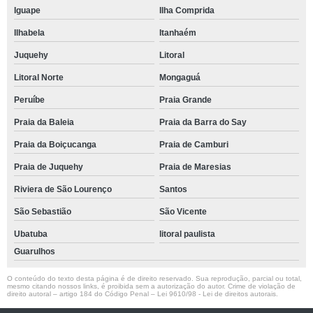
Iguape
Ilha Comprida
Ilhabela
Itanhaém
Juquehy
Litoral
Litoral Norte
Mongaguá
Peruíbe
Praia Grande
Praia da Baleia
Praia da Barra do Say
Praia da Boiçucanga
Praia de Camburi
Praia de Juquehy
Praia de Maresias
Riviera de São Lourenço
Santos
São Sebastião
São Vicente
Ubatuba
litoral paulista
Guarulhos
O conteúdo do texto desta página é de direito reservado. Sua reprodução, parcial ou total,
mesmo citando nossos links, é proibida sem a autorização do autor. Crime de violação de
direito autoral – artigo 184 do Código Penal –
Lei 9610/98 - Lei de direitos autorais
.