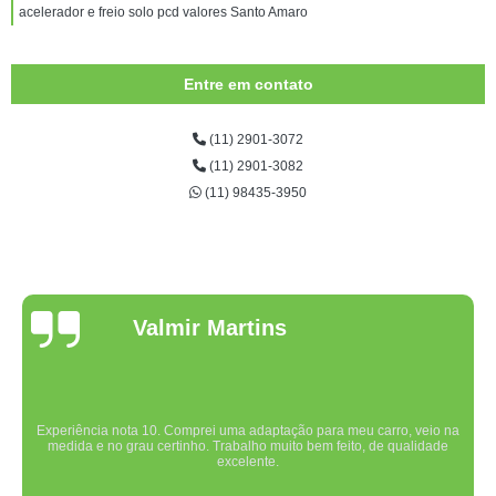
acelerador e freio solo pcd valores Santo Amaro
Entre em contato
(11) 2901-3072
(11) 2901-3082
(11) 98435-3950
Valmir Martins
Experiência nota 10. Comprei uma adaptação para meu carro, veio na
medida e no grau certinho. Trabalho muito bem feito, de qualidade
excelente.