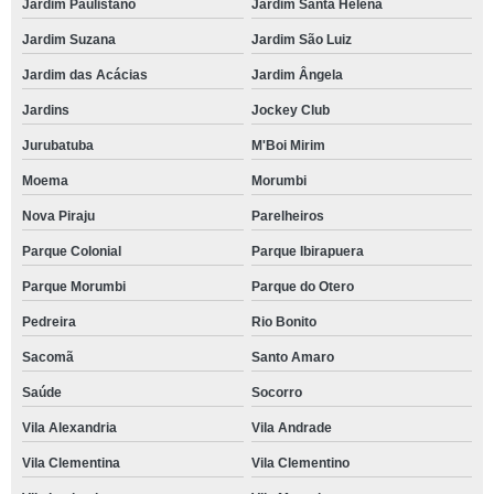
Jardim Paulistano
Jardim Santa Helena
Jardim Suzana
Jardim São Luiz
Jardim das Acácias
Jardim Ângela
Jardins
Jockey Club
Jurubatuba
M'Boi Mirim
Moema
Morumbi
Nova Piraju
Parelheiros
Parque Colonial
Parque Ibirapuera
Parque Morumbi
Parque do Otero
Pedreira
Rio Bonito
Sacomã
Santo Amaro
Saúde
Socorro
Vila Alexandria
Vila Andrade
Vila Clementina
Vila Clementino