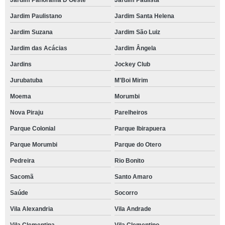
Jardim Panorama D'Oeste
Jardim Paulista
Jardim Paulistano
Jardim Santa Helena
Jardim Suzana
Jardim São Luiz
Jardim das Acácias
Jardim Ângela
Jardins
Jockey Club
Jurubatuba
M'Boi Mirim
Moema
Morumbi
Nova Piraju
Parelheiros
Parque Colonial
Parque Ibirapuera
Parque Morumbi
Parque do Otero
Pedreira
Rio Bonito
Sacomã
Santo Amaro
Saúde
Socorro
Vila Alexandria
Vila Andrade