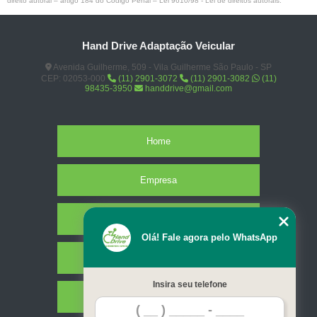
direito autoral – artigo 184 do Código Penal –
Lei 9610/98 - Lei de direitos autorais
.
Hand Drive Adaptação Veicular
Avenida Guilherme, 509 - Vila Guilherme São Paulo - SP
CEP: 02053-000
(11) 2901-3072
(11) 2901-3082
(11)
98435-3950
handdrive@gmail.com
Home
Empresa
Missão
Olá! Fale agora pelo WhatsApp
Serviços
Insira seu telefone
Contato