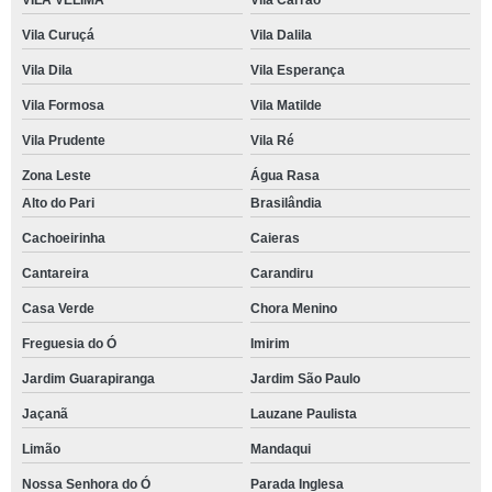
VILA VELIMA
Vila Carrão
Vila Curuçá
Vila Dalila
Vila Dila
Vila Esperança
Vila Formosa
Vila Matilde
Vila Prudente
Vila Ré
Zona Leste
Água Rasa
Alto do Pari
Brasilândia
Cachoeirinha
Caieras
Cantareira
Carandiru
Casa Verde
Chora Menino
Freguesia do Ó
Imirim
Jardim Guarapiranga
Jardim São Paulo
Jaçanã
Lauzane Paulista
Limão
Mandaqui
Nossa Senhora do Ó
Parada Inglesa