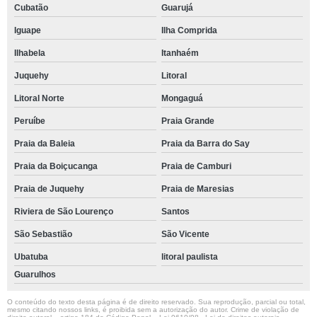
Cubatão
Guarujá
Iguape
Ilha Comprida
Ilhabela
Itanhaém
Juquehy
Litoral
Litoral Norte
Mongaguá
Peruíbe
Praia Grande
Praia da Baleia
Praia da Barra do Say
Praia da Boiçucanga
Praia de Camburi
Praia de Juquehy
Praia de Maresias
Riviera de São Lourenço
Santos
São Sebastião
São Vicente
Ubatuba
litoral paulista
Guarulhos
O conteúdo do texto desta página é de direito reservado. Sua reprodução, parcial ou total,
mesmo citando nossos links, é proibida sem a autorização do autor. Crime de violação de