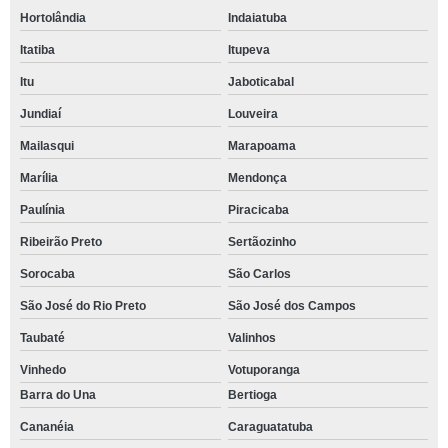
Hortolândia
Indaiatuba
Itatiba
Itupeva
Itu
Jaboticabal
Jundiaí
Louveira
Mailasqui
Marapoama
Marília
Mendonça
Paulínia
Piracicaba
Ribeirão Preto
Sertãozinho
Sorocaba
São Carlos
São José do Rio Preto
São José dos Campos
Taubaté
Valinhos
Vinhedo
Votuporanga
Barra do Una
Bertioga
Cananéia
Caraguatatuba