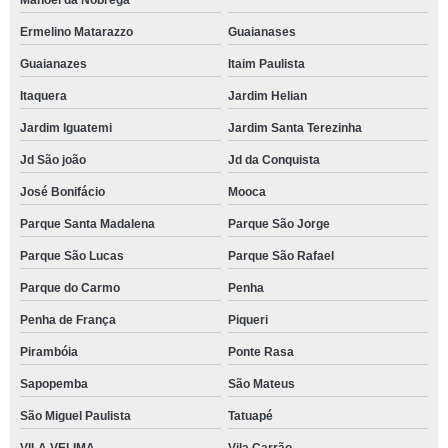
Manoel da Nóbrega
Ermelino Matarazzo
Guaianases
Guaianazes
Itaim Paulista
Itaquera
Jardim Helian
Jardim Iguatemi
Jardim Santa Terezinha
Jd São joão
Jd da Conquista
José Bonifácio
Mooca
Parque Santa Madalena
Parque São Jorge
Parque São Lucas
Parque São Rafael
Parque do Carmo
Penha
Penha de França
Piqueri
Pirambóia
Ponte Rasa
Sapopemba
São Mateus
São Miguel Paulista
Tatuapé