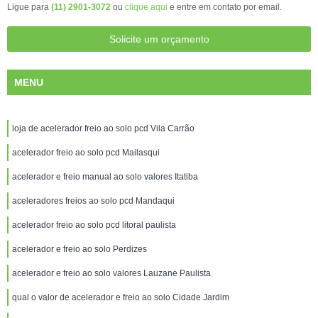
Ligue para
(11) 2901-3072
ou
clique aqui
e entre em contato por email.
Solicite um orçamento
MENU
loja de acelerador freio ao solo pcd Vila Carrão
acelerador freio ao solo pcd Mailasqui
acelerador e freio manual ao solo valores Itatiba
aceleradores freios ao solo pcd Mandaqui
acelerador freio ao solo pcd litoral paulista
acelerador e freio ao solo Perdizes
acelerador e freio ao solo valores Lauzane Paulista
qual o valor de acelerador e freio ao solo Cidade Jardim