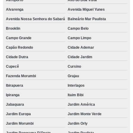
Aeroporto
Alto do Boa Vista
Alvarenga
Avenida Miguel Yunes
Avenida Nossa Senhora do Sabará
Balneário Mar Paulista
Brooklin
Campo Belo
Campo Grande
Campo Limpo
Capão Redondo
Cidade Ademar
Cidade Dutra
Cidade Jardim
Cupecê
Cursino
Fazenda Morumbi
Grajau
Ibirapuera
Interlagos
Ipiranga
Itaim Bibi
Jabaquara
Jardim América
Jardim Europa
Jardim Monte Verde
Jardim Morumbi
Jardim Orly