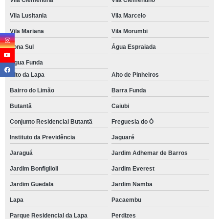
Vila Clementina
Vila Clementino
Vila Lusitania
Vila Marcelo
Vila Mariana
Vila Morumbi
Zona Sul
Água Espraiada
Água Funda
Alto da Lapa
Alto de Pinheiros
Bairro do Limão
Barra Funda
Butantã
Caiubi
Conjunto Residencial Butantã
Freguesia do Ó
Instituto da Previdência
Jaguaré
Jaraguá
Jardim Adhemar de Barros
Jardim Bonfiglioli
Jardim Everest
Jardim Guedala
Jardim Namba
Lapa
Pacaembu
Parque Residencial da Lapa
Perdizes