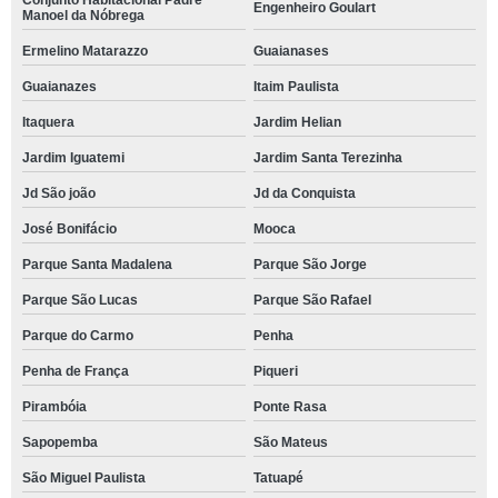
Conjunto Habitacional Padre
Engenheiro Goulart
Manoel da Nóbrega
Ermelino Matarazzo
Guaianases
Guaianazes
Itaim Paulista
Itaquera
Jardim Helian
Jardim Iguatemi
Jardim Santa Terezinha
Jd São joão
Jd da Conquista
José Bonifácio
Mooca
Parque Santa Madalena
Parque São Jorge
Parque São Lucas
Parque São Rafael
Parque do Carmo
Penha
Penha de França
Piqueri
Pirambóia
Ponte Rasa
Sapopemba
São Mateus
São Miguel Paulista
Tatuapé