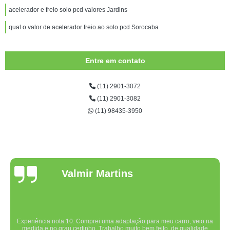
acelerador e freio solo pcd valores Jardins
qual o valor de acelerador freio ao solo pcd Sorocaba
Entre em contato
(11) 2901-3072
(11) 2901-3082
(11) 98435-3950
Valmir Martins
Experiência nota 10. Comprei uma adaptação para meu carro, veio na
medida e no grau certinho. Trabalho muito bem feito, de qualidade