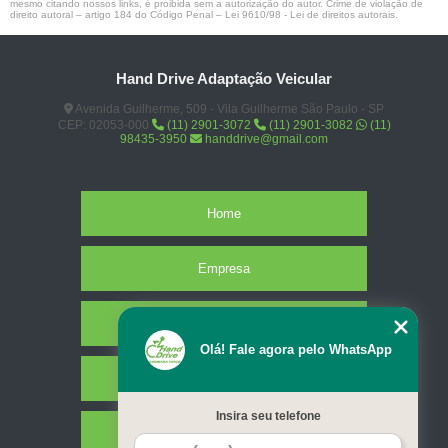
mesmo citando nossos links, é proibida sem a autorização do autor. Crime de violação de
direito autoral – artigo 184 do Código Penal –
Lei 9610/98 - Lei de direitos autorais
.
Hand Drive Adaptação Veicular
Avenida Guilherme, 509 - Vila Guilherme São Paulo - SP
CEP: 02053-000
(11) 2901-3072
(11) 2901-3082
(11)
98435-3950
handdrive@gmail.com
Home
Empresa
Missão
Olá! Fale agora pelo WhatsApp
Serviços
Insira seu telefone
Contato