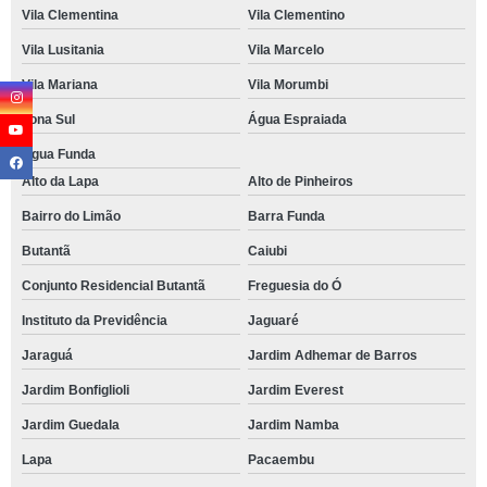
Vila Clementina
Vila Clementino
Vila Lusitania
Vila Marcelo
Vila Mariana
Vila Morumbi
Zona Sul
Água Espraiada
Água Funda
Alto da Lapa
Alto de Pinheiros
Bairro do Limão
Barra Funda
Butantã
Caiubi
Conjunto Residencial Butantã
Freguesia do Ó
Instituto da Previdência
Jaguaré
Jaraguá
Jardim Adhemar de Barros
Jardim Bonfiglioli
Jardim Everest
Jardim Guedala
Jardim Namba
Lapa
Pacaembu