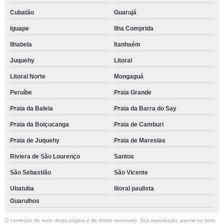
Cubatão
Guarujá
Iguape
Ilha Comprida
Ilhabela
Itanhaém
Juquehy
Litoral
Litoral Norte
Mongaguá
Peruíbe
Praia Grande
Praia da Baleia
Praia da Barra do Say
Praia da Boiçucanga
Praia de Camburi
Praia de Juquehy
Praia de Maresias
Riviera de São Lourenço
Santos
São Sebastião
São Vicente
Ubatuba
litoral paulista
Guarulhos
O conteúdo do texto desta página é de direito reservado. Sua reprodução, parcial ou total,