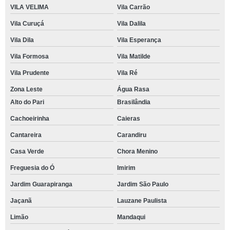
VILA VELIMA
Vila Carrão
Vila Curuçá
Vila Dalila
Vila Dila
Vila Esperança
Vila Formosa
Vila Matilde
Vila Prudente
Vila Ré
Zona Leste
Água Rasa
Alto do Pari
Brasilândia
Cachoeirinha
Caieras
Cantareira
Carandiru
Casa Verde
Chora Menino
Freguesia do Ó
Imirim
Jardim Guarapiranga
Jardim São Paulo
Jaçanã
Lauzane Paulista
Limão
Mandaqui