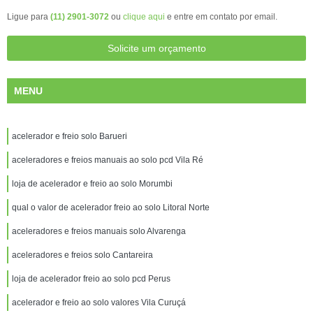
Ligue para
(11) 2901-3072
ou
clique aqui
e entre em contato por email.
Solicite um orçamento
MENU
acelerador e freio solo Barueri
aceleradores e freios manuais ao solo pcd Vila Ré
loja de acelerador e freio ao solo Morumbi
qual o valor de acelerador freio ao solo Litoral Norte
aceleradores e freios manuais solo Alvarenga
aceleradores e freios solo Cantareira
loja de acelerador freio ao solo pcd Perus
acelerador e freio ao solo valores Vila Curuçá