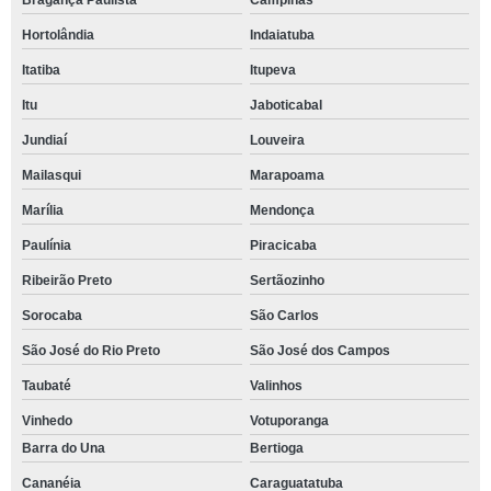
Bragança Paulista
Campinas
Hortolândia
Indaiatuba
Itatiba
Itupeva
Itu
Jaboticabal
Jundiaí
Louveira
Mailasqui
Marapoama
Marília
Mendonça
Paulínia
Piracicaba
Ribeirão Preto
Sertãozinho
Sorocaba
São Carlos
São José do Rio Preto
São José dos Campos
Taubaté
Valinhos
Vinhedo
Votuporanga
Barra do Una
Bertioga
Cananéia
Caraguatatuba