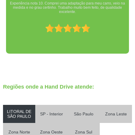
Experiência nota 10. Comprei uma adaptação para meu carro, veio na
medida e no grau certinho. Trabalho muito bem feito, de qualidade
excelente.
Regiões onde a Hand Drive atende:
LITORAL DE
SP - Interior
São Paulo
Zona Leste
SÃO PAULO
Zona Norte
Zona Oeste
Zona Sul