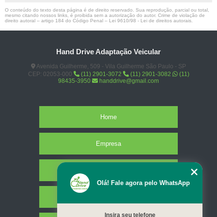
O conteúdo do texto desta página é de direito reservado. Sua reprodução, parcial ou total,
mesmo citando nossos links, é proibida sem a autorização do autor. Crime de violação de
direito autoral – artigo 184 do Código Penal –
Lei 9610/98 - Lei de direitos autorais
.
Hand Drive Adaptação Veicular
Avenida Guilherme, 509 - Vila Guilherme São Paulo - SP
CEP: 02053-000
(11) 2901-3072
(11) 2901-3082
(11)
98435-3950
handdrive@gmail.com
Home
Empresa
Missão
Olá! Fale agora pelo WhatsApp
Serviços
Insira seu telefone