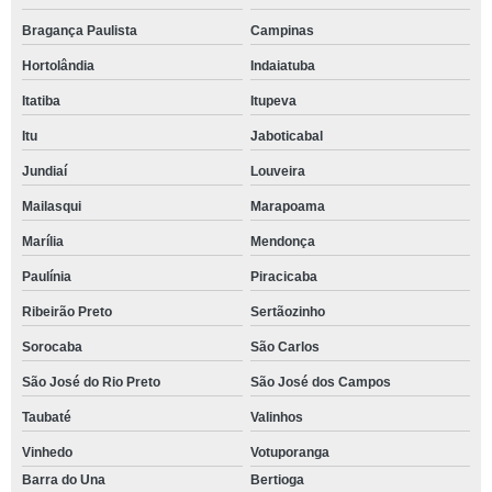
Bragança Paulista
Campinas
Hortolândia
Indaiatuba
Itatiba
Itupeva
Itu
Jaboticabal
Jundiaí
Louveira
Mailasqui
Marapoama
Marília
Mendonça
Paulínia
Piracicaba
Ribeirão Preto
Sertãozinho
Sorocaba
São Carlos
São José do Rio Preto
São José dos Campos
Taubaté
Valinhos
Vinhedo
Votuporanga
Barra do Una
Bertioga