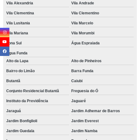
Vila Alexandria
Vila Andrade
Vila Clementina
Vila Clementino
Vila Lusitania
Vila Marcelo
Vila Mariana
Vila Morumbi
Zona Sul
Água Espraiada
Água Funda
Alto da Lapa
Alto de Pinheiros
Bairro do Limão
Barra Funda
Butantã
Caiubi
Conjunto Residencial Butantã
Freguesia do Ó
Instituto da Previdência
Jaguaré
Jaraguá
Jardim Adhemar de Barros
Jardim Bonfiglioli
Jardim Everest
Jardim Guedala
Jardim Namba