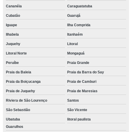
Cananéia
Caraguatatuba
Cubatão
Guarujá
Iguape
Ilha Comprida
Ilhabela
Itanhaém
Juquehy
Litoral
Litoral Norte
Mongaguá
Peruíbe
Praia Grande
Praia da Baleia
Praia da Barra do Say
Praia da Boiçucanga
Praia de Camburi
Praia de Juquehy
Praia de Maresias
Riviera de São Lourenço
Santos
São Sebastião
São Vicente
Ubatuba
litoral paulista
Guarulhos