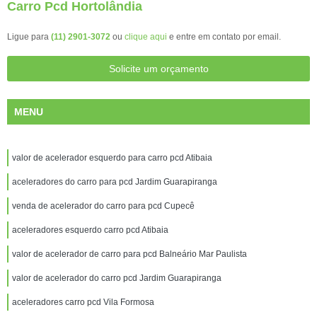
Carro Pcd Hortolândia
Ligue para
(11) 2901-3072
ou
clique aqui
e entre em contato por email.
Solicite um orçamento
MENU
valor de acelerador esquerdo para carro pcd Atibaia
aceleradores do carro para pcd Jardim Guarapiranga
venda de acelerador do carro para pcd Cupecê
aceleradores esquerdo carro pcd Atibaia
valor de acelerador de carro para pcd Balneário Mar Paulista
valor de acelerador do carro pcd Jardim Guarapiranga
aceleradores carro pcd Vila Formosa