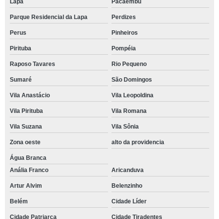
Lapa
Pacaembu
Parque Residencial da Lapa
Perdizes
Perus
Pinheiros
Pirituba
Pompéia
Raposo Tavares
Rio Pequeno
Sumaré
São Domingos
Vila Anastácio
Vila Leopoldina
Vila Pirituba
Vila Romana
Vila Suzana
Vila Sônia
Zona oeste
alto da providencia
Água Branca
Anália Franco
Aricanduva
Artur Alvim
Belenzinho
Belém
Cidade Líder
Cidade Patriarca
Cidade Tiradentes