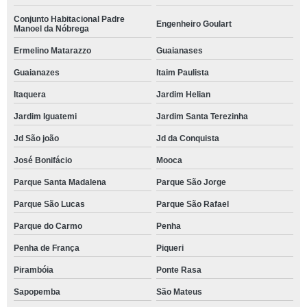
Conjunto Habitacional Padre
Engenheiro Goulart
Manoel da Nóbrega
Ermelino Matarazzo
Guaianases
Guaianazes
Itaim Paulista
Itaquera
Jardim Helian
Jardim Iguatemi
Jardim Santa Terezinha
Jd São joão
Jd da Conquista
José Bonifácio
Mooca
Parque Santa Madalena
Parque São Jorge
Parque São Lucas
Parque São Rafael
Parque do Carmo
Penha
Penha de França
Piqueri
Pirambóia
Ponte Rasa
Sapopemba
São Mateus