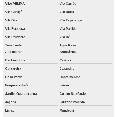
VILA VELIMA
Vila Carrão
Vila Curuçá
Vila Dalila
Vila Dila
Vila Esperança
Vila Formosa
Vila Matilde
Vila Prudente
Vila Ré
Zona Leste
Água Rasa
Alto do Pari
Brasilândia
Cachoeirinha
Caieras
Cantareira
Carandiru
Casa Verde
Chora Menino
Freguesia do Ó
Imirim
Jardim Guarapiranga
Jardim São Paulo
Jaçanã
Lauzane Paulista
Limão
Mandaqui