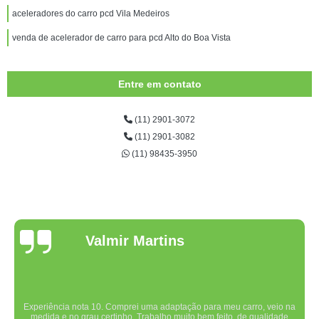
aceleradores do carro pcd Vila Medeiros
venda de acelerador de carro para pcd Alto do Boa Vista
Entre em contato
(11) 2901-3072
(11) 2901-3082
(11) 98435-3950
Valmir Martins
Experiência nota 10. Comprei uma adaptação para meu carro, veio na
medida e no grau certinho. Trabalho muito bem feito, de qualidade