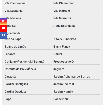
Vila Clementina
Vila Clementino
Vila Lusitania
Vila Marcelo
Vila Mariana
Vila Morumbi
Zona Sul
Água Espraiada
Água Funda
Alto da Lapa
Alto de Pinheiros
Bairro do Limão
Barra Funda
Butantã
Caiubi
Conjunto Residencial Butantã
Freguesia do Ó
Instituto da Previdência
Jaguaré
Jaraguá
Jardim Adhemar de Barros
Jardim Bonfiglioli
Jardim Everest
Jardim Guedala
Jardim Namba
Lapa
Pacaembu