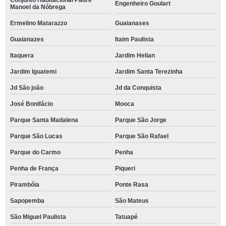
Conjunto Habitacional Padre
Engenheiro Goulart
Manoel da Nóbrega
Ermelino Matarazzo
Guaianases
Guaianazes
Itaim Paulista
Itaquera
Jardim Helian
Jardim Iguatemi
Jardim Santa Terezinha
Jd São joão
Jd da Conquista
José Bonifácio
Mooca
Parque Santa Madalena
Parque São Jorge
Parque São Lucas
Parque São Rafael
Parque do Carmo
Penha
Penha de França
Piqueri
Pirambóia
Ponte Rasa
Sapopemba
São Mateus
São Miguel Paulista
Tatuapé