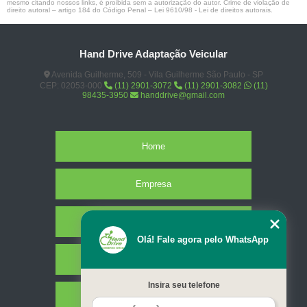
mesmo citando nossos links, é proibida sem a autorização do autor. Crime de violação de
direito autoral – artigo 184 do Código Penal –
Lei 9610/98 - Lei de direitos autorais
.
Hand Drive Adaptação Veicular
Avenida Guilherme, 509 - Vila Guilherme São Paulo - SP
CEP: 02053-000
(11) 2901-3072
(11) 2901-3082
(11)
98435-3950
handdrive@gmail.com
Home
Empresa
Missão
Olá! Fale agora pelo WhatsApp
Serviços
Insira seu telefone
Contato