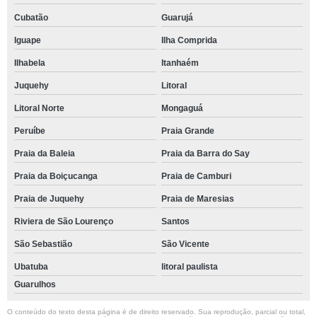
Cubatão
Guarujá
Iguape
Ilha Comprida
Ilhabela
Itanhaém
Juquehy
Litoral
Litoral Norte
Mongaguá
Peruíbe
Praia Grande
Praia da Baleia
Praia da Barra do Say
Praia da Boiçucanga
Praia de Camburi
Praia de Juquehy
Praia de Maresias
Riviera de São Lourenço
Santos
São Sebastião
São Vicente
Ubatuba
litoral paulista
Guarulhos
O conteúdo do texto desta página é de direito reservado. Sua reprodução, parcial ou total,