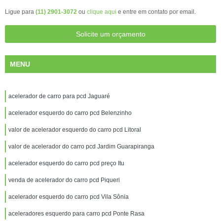
Ligue para
(11) 2901-3072
ou
clique aqui
e entre em contato por email.
Solicite um orçamento
MENU
acelerador de carro para pcd Jaguaré
acelerador esquerdo do carro pcd Belenzinho
valor de acelerador esquerdo do carro pcd Litoral
valor de acelerador do carro pcd Jardim Guarapiranga
acelerador esquerdo do carro pcd preço Itu
venda de acelerador do carro pcd Piqueri
acelerador esquerdo do carro pcd Vila Sônia
aceleradores esquerdo para carro pcd Ponte Rasa