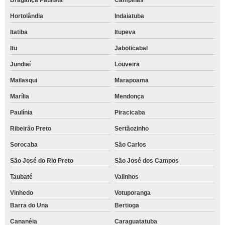
Bragança Paulista
Campinas
Hortolândia
Indaiatuba
Itatiba
Itupeva
Itu
Jaboticabal
Jundiaí
Louveira
Mailasqui
Marapoama
Marília
Mendonça
Paulínia
Piracicaba
Ribeirão Preto
Sertãozinho
Sorocaba
São Carlos
São José do Rio Preto
São José dos Campos
Taubaté
Valinhos
Vinhedo
Votuporanga
Barra do Una
Bertioga
Cananéia
Caraguatatuba