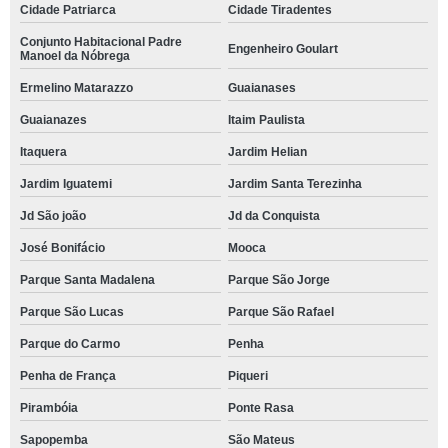
Cidade Patriarca
Cidade Tiradentes
Conjunto Habitacional Padre
Engenheiro Goulart
Manoel da Nóbrega
Ermelino Matarazzo
Guaianases
Guaianazes
Itaim Paulista
Itaquera
Jardim Helian
Jardim Iguatemi
Jardim Santa Terezinha
Jd São joão
Jd da Conquista
José Bonifácio
Mooca
Parque Santa Madalena
Parque São Jorge
Parque São Lucas
Parque São Rafael
Parque do Carmo
Penha
Penha de França
Piqueri
Pirambóia
Ponte Rasa
Sapopemba
São Mateus