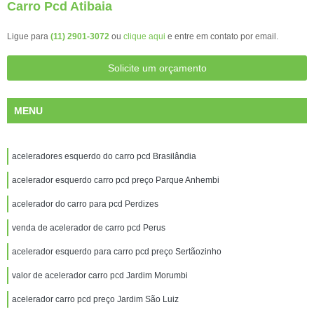
Carro Pcd Atibaia
Ligue para
(11) 2901-3072
ou
clique aqui
e entre em contato por email.
Solicite um orçamento
MENU
aceleradores esquerdo do carro pcd Brasilândia
acelerador esquerdo carro pcd preço Parque Anhembi
acelerador do carro para pcd Perdizes
venda de acelerador de carro pcd Perus
acelerador esquerdo para carro pcd preço Sertãozinho
valor de acelerador carro pcd Jardim Morumbi
acelerador carro pcd preço Jardim São Luiz