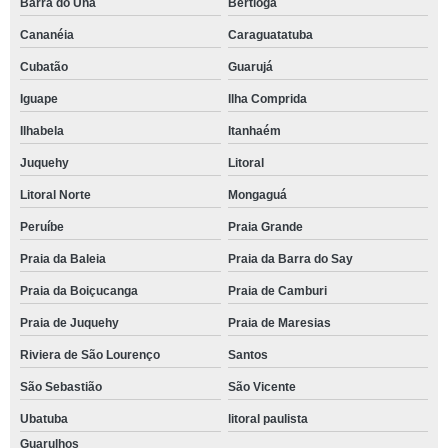
Barra do Una
Bertioga
Cananéia
Caraguatatuba
Cubatão
Guarujá
Iguape
Ilha Comprida
Ilhabela
Itanhaém
Juquehy
Litoral
Litoral Norte
Mongaguá
Peruíbe
Praia Grande
Praia da Baleia
Praia da Barra do Say
Praia da Boiçucanga
Praia de Camburi
Praia de Juquehy
Praia de Maresias
Riviera de São Lourenço
Santos
São Sebastião
São Vicente
Ubatuba
litoral paulista
Guarulhos