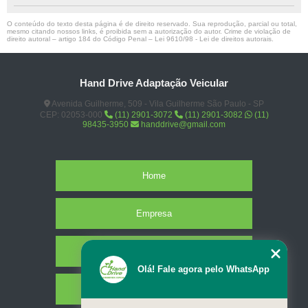
O conteúdo do texto desta página é de direito reservado. Sua reprodução, parcial ou total,
mesmo citando nossos links, é proibida sem a autorização do autor. Crime de violação de
direito autoral – artigo 184 do Código Penal –
Lei 9610/98 - Lei de direitos autorais
.
Hand Drive Adaptação Veicular
Avenida Guilherme, 509 - Vila Guilherme São Paulo - SP
CEP: 02053-000
(11) 2901-3072
(11) 2901-3082
(11)
98435-3950
handdrive@gmail.com
Home
Empresa
Missão
Olá! Fale agora pelo WhatsApp
Serviços