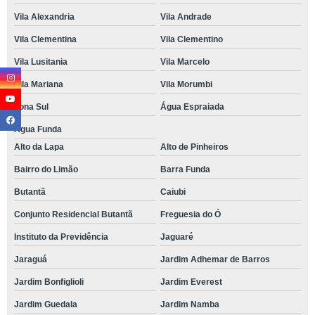
Vila Alexandria
Vila Andrade
Vila Clementina
Vila Clementino
Vila Lusitania
Vila Marcelo
Vila Mariana
Vila Morumbi
Zona Sul
Água Espraiada
Água Funda
Alto da Lapa
Alto de Pinheiros
Bairro do Limão
Barra Funda
Butantã
Caiubi
Conjunto Residencial Butantã
Freguesia do Ó
Instituto da Previdência
Jaguaré
Jaraguá
Jardim Adhemar de Barros
Jardim Bonfiglioli
Jardim Everest
Jardim Guedala
Jardim Namba