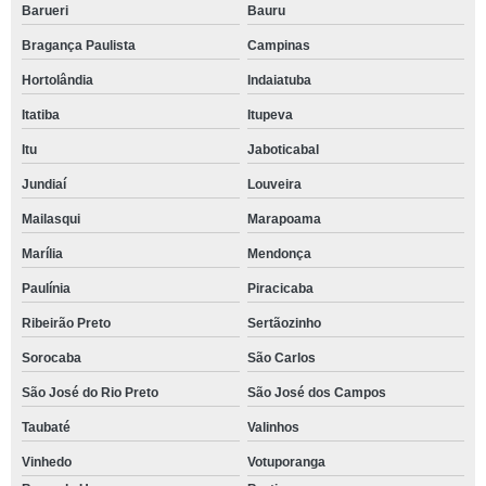
Barueri
Bauru
Bragança Paulista
Campinas
Hortolândia
Indaiatuba
Itatiba
Itupeva
Itu
Jaboticabal
Jundiaí
Louveira
Mailasqui
Marapoama
Marília
Mendonça
Paulínia
Piracicaba
Ribeirão Preto
Sertãozinho
Sorocaba
São Carlos
São José do Rio Preto
São José dos Campos
Taubaté
Valinhos
Vinhedo
Votuporanga