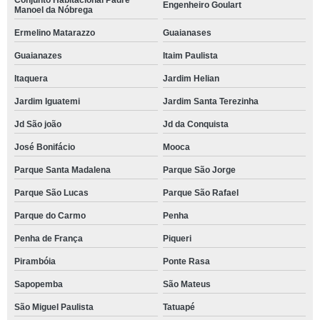
Conjunto Habitacional Padre
Engenheiro Goulart
Manoel da Nóbrega
Ermelino Matarazzo
Guaianases
Guaianazes
Itaim Paulista
Itaquera
Jardim Helian
Jardim Iguatemi
Jardim Santa Terezinha
Jd São joão
Jd da Conquista
José Bonifácio
Mooca
Parque Santa Madalena
Parque São Jorge
Parque São Lucas
Parque São Rafael
Parque do Carmo
Penha
Penha de França
Piqueri
Pirambóia
Ponte Rasa
Sapopemba
São Mateus
São Miguel Paulista
Tatuapé