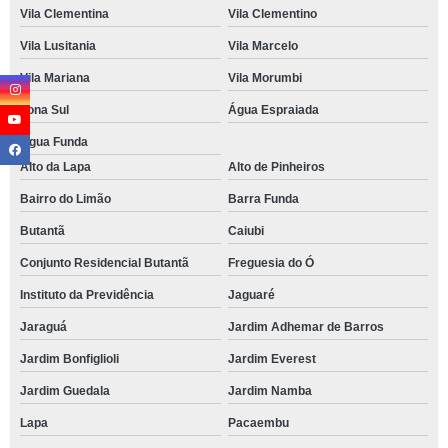
Vila Clementina
Vila Clementino
Vila Lusitania
Vila Marcelo
Vila Mariana
Vila Morumbi
Zona Sul
Água Espraiada
Água Funda
Alto da Lapa
Alto de Pinheiros
Bairro do Limão
Barra Funda
Butantã
Caiubi
Conjunto Residencial Butantã
Freguesia do Ó
Instituto da Previdência
Jaguaré
Jaraguá
Jardim Adhemar de Barros
Jardim Bonfiglioli
Jardim Everest
Jardim Guedala
Jardim Namba
Lapa
Pacaembu