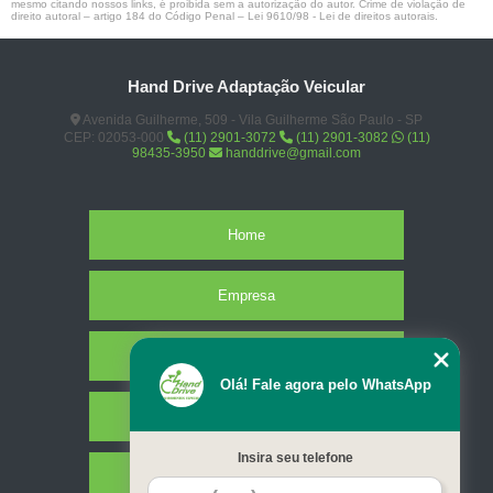
mesmo citando nossos links, é proibida sem a autorização do autor. Crime de violação de
direito autoral – artigo 184 do Código Penal –
Lei 9610/98 - Lei de direitos autorais
.
Hand Drive Adaptação Veicular
Avenida Guilherme, 509 - Vila Guilherme São Paulo - SP
CEP: 02053-000
(11) 2901-3072
(11) 2901-3082
(11)
98435-3950
handdrive@gmail.com
Home
Empresa
Missão
Olá! Fale agora pelo WhatsApp
Serviços
Insira seu telefone
Contato