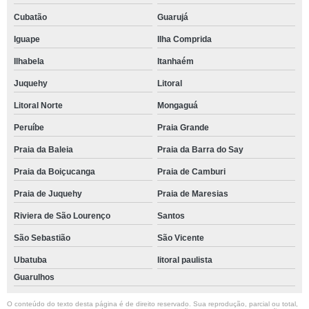
Cubatão
Guarujá
Iguape
Ilha Comprida
Ilhabela
Itanhaém
Juquehy
Litoral
Litoral Norte
Mongaguá
Peruíbe
Praia Grande
Praia da Baleia
Praia da Barra do Say
Praia da Boiçucanga
Praia de Camburi
Praia de Juquehy
Praia de Maresias
Riviera de São Lourenço
Santos
São Sebastião
São Vicente
Ubatuba
litoral paulista
Guarulhos
O conteúdo do texto desta página é de direito reservado. Sua reprodução, parcial ou total,