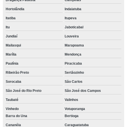
Bragança Paulista
Campinas
Hortolândia
Indaiatuba
Itatiba
Itupeva
Itu
Jaboticabal
Jundiaí
Louveira
Mailasqui
Marapoama
Marília
Mendonça
Paulínia
Piracicaba
Ribeirão Preto
Sertãozinho
Sorocaba
São Carlos
São José do Rio Preto
São José dos Campos
Taubaté
Valinhos
Vinhedo
Votuporanga
Barra do Una
Bertioga
Cananéia
Caraguatatuba