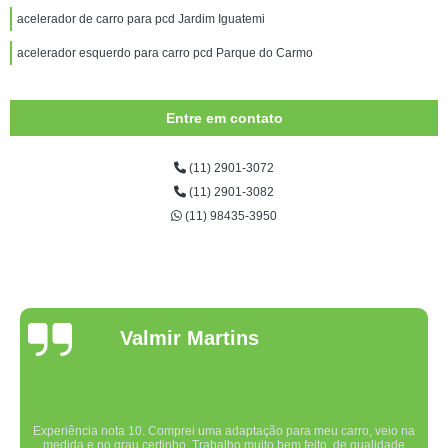
acelerador de carro para pcd Jardim Iguatemi
acelerador esquerdo para carro pcd Parque do Carmo
Entre em contato
(11) 2901-3072
(11) 2901-3082
(11) 98435-3950
Valmir Martins
Experiência nota 10. Comprei uma adaptação para meu carro, veio na
medida e no grau certinho. Trabalho muito bem feito, de qualidade