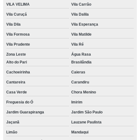
VILA VELIMA
Vila Carrão
Vila Curuçá
Vila Dalila
Vila Dila
Vila Esperança
Vila Formosa
Vila Matilde
Vila Prudente
Vila Ré
Zona Leste
Água Rasa
Alto do Pari
Brasilândia
Cachoeirinha
Caieras
Cantareira
Carandiru
Casa Verde
Chora Menino
Freguesia do Ó
Imirim
Jardim Guarapiranga
Jardim São Paulo
Jaçanã
Lauzane Paulista
Limão
Mandaqui