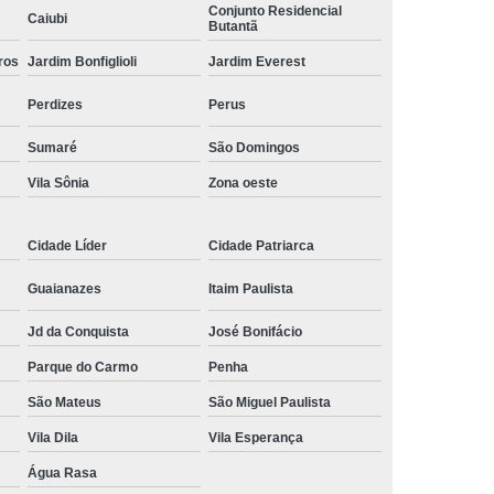
Conjunto Residencial
Caiubi
ísico
Comando Elétrico Volante para Pcd
Butantã
ros
 Pcd Volante
Jardim Bonfiglioli
Comando Volante para Pcd
Jardim Everest
Acelerador e Freio Eletrônico Adaptação
Perdizes
Perus
letrônico Adaptação de Deficientes
Sumaré
São Domingos
ônico Adaptação de Deficientes Físicos
Vila Sônia
Zona oeste
trônico Adaptação Deficientes Físicos
Cidade Líder
Cidade Patriarca
reio Eletrônico Adaptação Pcd
 Freio Eletrônico Adaptado
Guaianazes
Itaim Paulista
reio Eletrônico de Adaptação
Jd da Conquista
José Bonifácio
eio Eletrônico para Adaptação
Parque do Carmo
Penha
trônico para Adaptação de Deficientes
São Mateus
São Miguel Paulista
para Deficientes
Embreagem Eletrônica
Vila Dila
Vila Esperança
Água Rasa
eagem Eletrônica Adaptada para Deficiente