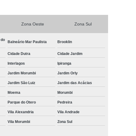
Central de Comando Eletrônico para Automóveis
Eletrônico para Carros
Zona Oeste
Zona Sul
ônico para Carros Especiais
etrônico para Deficiente
 do
Balneário Mar Paulista
Brooklin
Central de Comando Eletrônico para Volante
Cidade Dutra
Cidade Jardim
ível
Comandos de Painel ao Volante
Interlagos
Ipiranga
timídia
Central Multimídia Adaptada
Jardim Morumbi
Jardim Orly
imídia com Gps
Central Multimídia com Tv
Jardim São Luiz
Jardim das Acácias
timídia para Pcd
Central Multimídia Pcd
Moema
Morumbi
mídia Retrátil
Central Multimídia Universal
Parque do Otero
Pedreira
Eletrônica Volante Pcd
Vila Alexandria
Vila Andrade
Vila Morumbi
Zona Sul
te Pcd
Comando de Painel ao Volante Pcd
Comando Elétrico de Volante Pcd