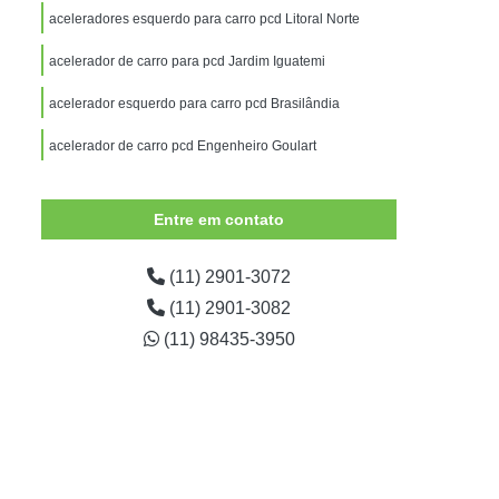
Adaptação de Veículos para Deficientes
aceleradores esquerdo para carro pcd Litoral Norte
para Deficientes Físicos
acelerador de carro para pcd Jardim Iguatemi
essoas com Mobilidade Reduzida
acelerador esquerdo para carro pcd Brasilândia
para Pessoas com Nanismo
acelerador de carro pcd Engenheiro Goulart
alisia
Adaptação Veículo Deficiente Físico
al
Adaptação Veicular de Cadeira de Rodas
Entre em contato
icos
Adaptação Veicular Deficientes
Adaptação Veicular para Deficientes
(11) 2901-3072
(11) 2901-3082
aptação Veicular Pcd Universal
(11) 98435-3950
ptação Veicular Universal Deficientes
ntes
Adaptação Veicular Universal Portátil
 Automotivo Giratório para Deficiente
ro
Banco Giratório Auto Veicular