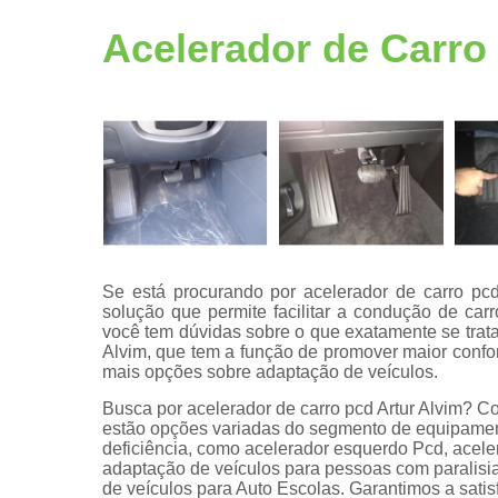
Adaptação
veicular
Acelerador de Carro
Bancos
giratórios
Câmeras de
ré pcd
Centrais de
multimídia
Central de
comandos
eletrônicos
Se está procurando por acelerador de carro pcd
solução que permite facilitar a condução de car
Central
você tem dúvidas sobre o que exatamente se trata
multimídias
Alvim, que tem a função de promover maior confor
mais opções sobre adaptação de veículos.
Comando d
volante pcd
Busca por acelerador de carro pcd Artur Alvim? C
estão opções variadas do segmento de equipamen
Comprar kit
deficiência, como acelerador esquerdo Pcd, acele
aceleradore
adaptação de veículos para pessoas com paralisia
e freios
de veículos para Auto Escolas. Garantimos a satis
manuais