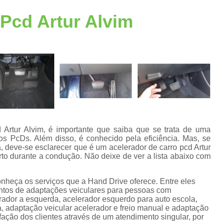
Acelerador Freio ao Solo
Acelerador Freio 
 Pcd Artur Alvim
Acelerador a Esquerda
Acelerador a Esque
Acelerador Esquerdo Adaptação Honda
A
Acelerador Esquerdo para Auto Escola
Acelerador Esquerdo Pcd
Acelerador Lado Esquerdo Adaptação
A
Acelerador Pedal Lado Esqu
Acessórios de Automotivos Pcd
Acessório
 Artur Alvim, é importante que saiba que se trata de uma
ros PcDs. Além disso, é conhecido pela eficiência. Mas, se
Acessórios em Automotivos Pc
, deve-se esclarecer que é um acelerador de carro pcd Artur
to durante a condução. Não deixe de ver a lista abaixo com
Acessórios para Automotivos P
e
Acessórios para Veículos Pcd
Acessór
onheça os serviços que a Hand Drive oferece. Entre eles
tos de adaptações veiculares para pessoas com
Adaptação de Veículo para Cadeirante
rador a esquerda, acelerador esquerdo para auto escola,
s
, adaptação veicular acelerador e freio manual e adaptação
Adaptação de Veículos Cadeirantes
fação dos clientes através de um atendimento singular, por