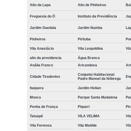
Alto da Lapa
Alto de Pinheiros
Bai
Freguesia do Ó
Instituto da Previdência
Ja
Jardim Guedala
Jardim Namba
La
Pinheiros
Pirituba
Po
Vila Anastácio
Vila Leopoldina
Vil
alto da providencia
Água Branca
Anália Franco
Aricanduva
Art
Conjunto Habitacional
Cidade Tiradentes
En
Padre Manoel da Nóbrega
Itaquera
Jardim Helian
Ja
Mooca
Parque Santa Madalena
Pa
Penha de França
Piqueri
Pi
Tatuapé
VILA VELIMA
Vil
Vila Formosa
Vila Matilde
Vil