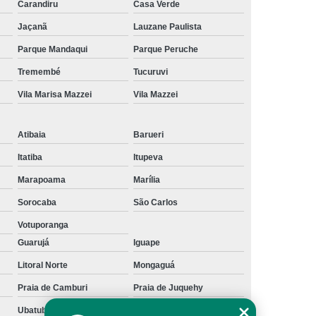
Carandiru
Casa Verde
te Físico
Embreagem Eletrônica Deficiente
Jaçanã
Lauzane Paulista
Embreagem Eletrônica para Deficiente
Parque Mandaqui
Parque Peruche
sicos
Embreagem Eletrônica Progressiva
Tremembé
Tucuruvi
ob Medida para Deficiente
Vila Marisa Mazzei
Vila Mazzei
olo Universal para Cadeirante
ual 90 Graus Modelo Adaptação
Atibaia
Barueri
reio Manual Adaptação
Itatiba
Itupeva
ual Adaptação de Deficientes
Marapoama
Marília
Sorocaba
São Carlos
Adaptação de Deficientes Físicos
Votuporanga
l Adaptação Deficientes Físicos
Guarujá
Iguape
Kit Acelerador e Freio Manual de Adaptação
Litoral Norte
Mongaguá
o Manual para Adaptação
Praia de Camburi
Praia de Juquehy
l para Adaptação de Deficientes
Ubatuba
litoral paulista