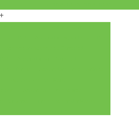
(11) 2901-3072
(11) 2901-3082
Carro para Pcd
Acelerador de Carro Pcd
do Carro Pcd
Acelerador Esquerdo Carro Pcd
Acelerador Esquerdo do Carro Pcd
 Pcd
Acelerador para Carro Pcd
 Freio Direito
Acelerador e Freio Eletrônico
to
Acelerador e Freio Manual
iciente
Acelerador e Freio na Mão
eio Universal
Freio e Acelerador Manual
Acelerador e Freio ao Solo Pcd
Acelerador e Freio Manual ao Solo Pcd
r e Freio Solo
Acelerador e Freio Solo Pcd