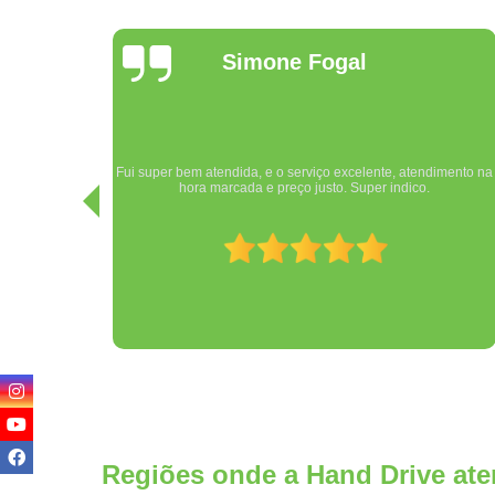
Mayky
Campelo
Equipe Hand Drive extremamente competente, pessoal muito
imento na
atencioso e profissional. Sem contar a humildade e
cordialidade! Muito obrigado, estou muito satisfeito com o
serviço realizado.
Regiões onde a Hand Drive ate