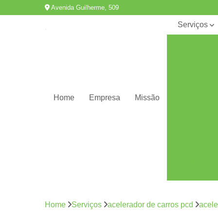
Avenida Guilherme, 509
Serviços
Acelerador
de carros
pcd
Aceleradore
e freios
Home
Empresa
Missão
Aceleradore
e freios ao
solo
Aceleradore
esquerdos
Acessórios
para carro
pcd
Adaptação
de veículos
Home
Serviços
acelerador de carros pcd
acele