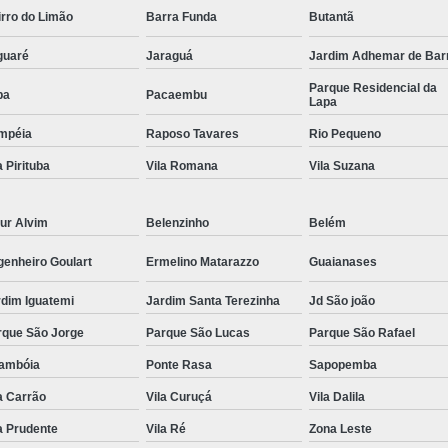
rro do Limão
Barra Funda
Butantã
Comando Elétrico Volante para Deficiente F
guaré
Comando Elétrico Volante Pcd
Jaraguá
Jardim Adhemar de Bar
Comando
Parque Residencial da
Comando Volante Pcd
Comprar Kit 
pa
Pacaembu
Lapa
Comprar Kit Acelerador e Freio E
mpéia
Raposo Tavares
Rio Pequeno
Comprar Kit Acelerador e Freio Eletr
a Pirituba
Vila Romana
Vila Suzana
Comprar Kit Acelerador e Freio Ele
ur Alvim
Belenzinho
Belém
Comprar Kit Acelerador e F
Comprar Kit Acelerador e
genheiro Goulart
Ermelino Matarazzo
Guaianases
Comprar Kit Acelerador e F
rdim Iguatemi
Jardim Santa Terezinha
Jd São joão
Comprar Kit Acelerador e Fr
rque São Jorge
Parque São Lucas
Parque São Rafael
Comprar Kit Acelerador e Freio Ele
rambóia
Ponte Rasa
Sapopemba
Comprar Kit Acelerador e Freio Universal 
a Carrão
Vila Curuçá
Vila Dalila
a Prudente
Vila Ré
Zona Leste
Embreagem Eletrônica Adaptada
Embr