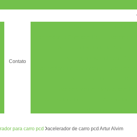
Acelerador Carro Pcd
Acelerador de 
Acelerador do Carro para Pcd
Acelerador 
Acelerador Esquerdo de Carro Pcd
s
Acelerador Esquerdo para Carro
Contato
s
Acelerador e Freio Americano
Acelerador e
Acelerador e Freio Lado Direi
s
Acelerador e Freio Manual para Def
Acelerador e Freio Pcd
Acelerador e Fr
Acelerador e Freio ao Solo
Acelerador e Freio Manual ao Solo
rador para carro pcd
acelerador de carro pcd Artur Alvim
Acelerador e Freio Manual Solo
Acelerado