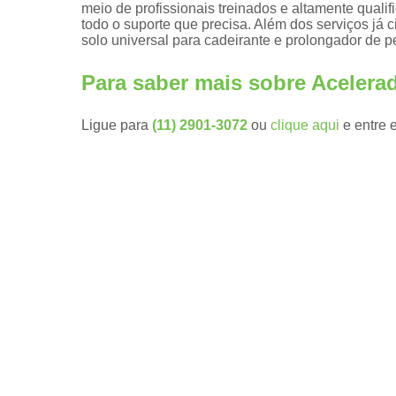
meio de profissionais treinados e altamente quali
todo o suporte que precisa. Além dos serviços já 
Embreagen
solo universal para cadeirante e prolongador de p
eletrônicas
Kit
Para saber mais sobre Acelerad
aceleradore
e freios
manuais
Ligue para
(11) 2901-3072
ou
clique aqui
e entre 
Módulos de
subida de
vidro pcd
Pomos de
volante
Pomos
giratórios
Prolongador
de pedais