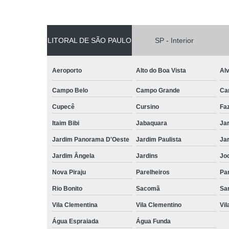
LITORAL DE SÃO PAULO
SP - Interior
Aeroporto
Alto do Boa Vista
Al
Campo Belo
Campo Grande
Ca
Cupecê
Cursino
Fa
Itaim Bibi
Jabaquara
Ja
Jardim Panorama D'Oeste
Jardim Paulista
Jar
Jardim Ângela
Jardins
Jo
Nova Piraju
Parelheiros
Par
Rio Bonito
Sacomã
Sa
Vila Clementina
Vila Clementino
Vil
Água Espraiada
Água Funda