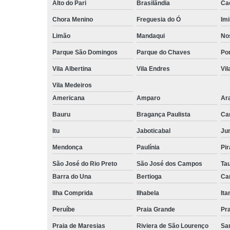
Alto do Pari
Brasilândia
Ca
Chora Menino
Freguesia do Ó
Imi
Limão
Mandaqui
No
Parque São Domingos
Parque do Chaves
Po
Vila Albertina
Vila Endres
Vil
Vila Medeiros
Americana
Amparo
Ar
Bauru
Bragança Paulista
Ca
Itu
Jaboticabal
Jun
Mendonça
Paulínia
Pir
São José do Rio Preto
São José dos Campos
Ta
Barra do Una
Bertioga
Ca
Ilha Comprida
Ilhabela
It
Peruíbe
Praia Grande
Pra
Praia de Maresias
Riviera de São Lourenço
Sa