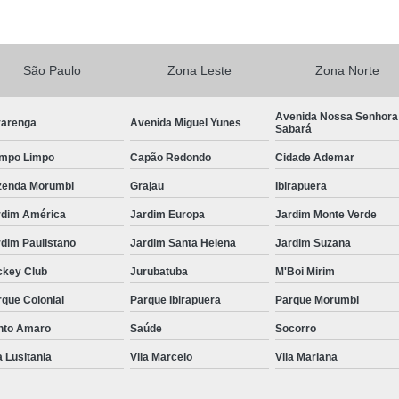
Central de Comando Eletrônico de Volante
Central de Comando 
São Paulo
Zona Leste
Zona Norte
Central de Comando Eletr
Central de Comando El
Avenida Nossa Senhora
varenga
Avenida Miguel Yunes
Sabará
Central de Comando Eletrônico para Veículos
mpo Limpo
Capão Redondo
Cidade Ademar
Central de Comando Eletrônico Remov
zenda Morumbi
Grajau
Ibirapuera
Central de Multimídia
Central Mul
rdim América
Jardim Europa
Jardim Monte Verde
Central Multimídia Android
Central Mult
dim Paulistano
Jardim Santa Helena
Jardim Suzana
Central Multimídia de Pcd
Central Mul
ckey Club
Jurubatuba
M'Boi Mirim
Central Multimídia Pioneer
Central Multi
que Colonial
Parque Ibirapuera
Parque Morumbi
Central de Comando 
nto Amaro
Saúde
Socorro
a Lusitania
Vila Marcelo
Vila Mariana
Comando com Pomo Eletrônico para o Volan
Comando de Seta no Volante Pcd