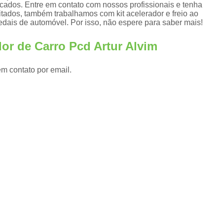
Adaptação de Veículos para Cadeirantes
ficados. Entre em contato com nossos profissionais e tenha
citados, também trabalhamos com kit acelerador e freio ao
s
Adaptação de Veículos 
edais de automóvel. Por isso, não espere para saber mais!
Adaptação de Veículos para P
or de Carro Pcd Artur Alvim
s
Adaptação de Veículos 
em contato por email.
Adaptação de Veículos para Pessoas com Par
Adaptação Veicular Acelerador e Freio Manu
Adaptação Veicular de Deficientes Fís
Adaptação Veicular para Cadeirantes
Adaptação Veicular Pcd
Ad
Adaptação Veicular Universal
Ada
Adaptação Veicular Universal para Deficie
Banco Automotivo Giratório
Banco
Banco e Base Giratória para Car