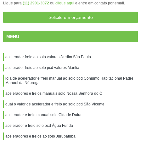
Ligue para
(11) 2901-3072
ou
clique aqui
e entre em contato por email.
Solicite um orçamento
MENU
acelerador freio ao solo valores Jardim São Paulo
acelerador freio ao solo pcd valores Marília
loja de acelerador e freio manual ao solo pcd Conjunto Habitacional Padre
Manoel da Nóbrega
aceleradores e freios manuais solo Nossa Senhora do Ó
qual o valor de acelerador e freio ao solo pcd São Vicente
acelerador e freio manual solo Cidade Dutra
acelerador e freio solo pcd Água Funda
aceleradores e freios ao solo Jurubatuba