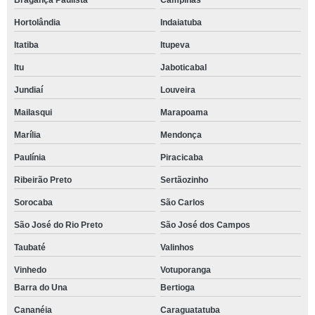
Bragança Paulista
Campinas
Hortolândia
Indaiatuba
Itatiba
Itupeva
Itu
Jaboticabal
Jundiaí
Louveira
Mailasqui
Marapoama
Marília
Mendonça
Paulínia
Piracicaba
Ribeirão Preto
Sertãozinho
Sorocaba
São Carlos
São José do Rio Preto
São José dos Campos
Taubaté
Valinhos
Vinhedo
Votuporanga
Barra do Una
Bertioga
Cananéia
Caraguatatuba