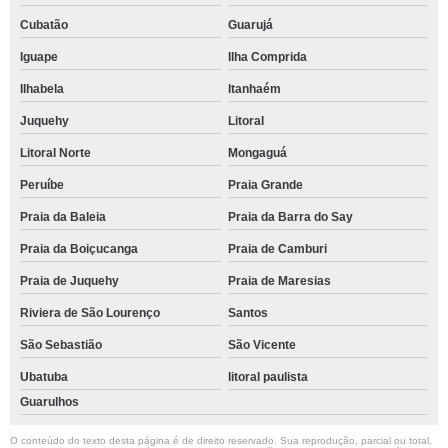
Cubatão
Guarujá
Iguape
Ilha Comprida
Ilhabela
Itanhaém
Juquehy
Litoral
Litoral Norte
Mongaguá
Peruíbe
Praia Grande
Praia da Baleia
Praia da Barra do Say
Praia da Boiçucanga
Praia de Camburi
Praia de Juquehy
Praia de Maresias
Riviera de São Lourenço
Santos
São Sebastião
São Vicente
Ubatuba
litoral paulista
Guarulhos
O conteúdo do texto desta página é de direito reservado. Sua reprodução, parcial ou total,