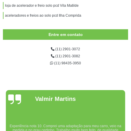
loja de acelerador e freio solo pcd Vila Matilde
aceleradores e freios ao solo pcd Ilha Comprida
Entre em contato
(11) 2901-3072
(11) 2901-3082
(11) 98435-3950
Valmir Martins
Experiência nota 10. Comprei uma adaptação para meu carro, veio na
medida e no grau certinho. Trabalho muito bem feito, de qualidade