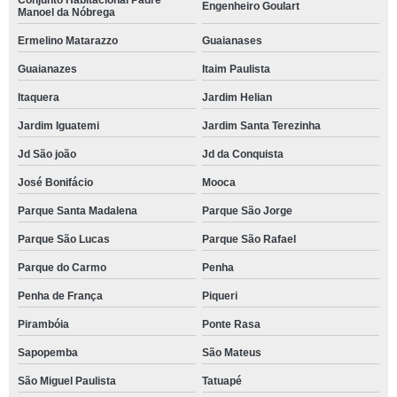
Conjunto Habitacional Padre
Engenheiro Goulart
Manoel da Nóbrega
Ermelino Matarazzo
Guaianases
Guaianazes
Itaim Paulista
Itaquera
Jardim Helian
Jardim Iguatemi
Jardim Santa Terezinha
Jd São joão
Jd da Conquista
José Bonifácio
Mooca
Parque Santa Madalena
Parque São Jorge
Parque São Lucas
Parque São Rafael
Parque do Carmo
Penha
Penha de França
Piqueri
Pirambóia
Ponte Rasa
Sapopemba
São Mateus
São Miguel Paulista
Tatuapé