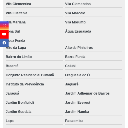
Vila Clementina
Vila Clementino
Vila Lusitania
Vila Marcelo
Vila Mariana
Vila Morumbi
Zona Sul
Água Espraiada
Água Funda
Alto da Lapa
Alto de Pinheiros
Bairro do Limão
Barra Funda
Butantã
Caiubi
Conjunto Residencial Butantã
Freguesia do Ó
Instituto da Previdência
Jaguaré
Jaraguá
Jardim Adhemar de Barros
Jardim Bonfiglioli
Jardim Everest
Jardim Guedala
Jardim Namba
Lapa
Pacaembu