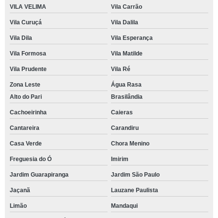
VILA VELIMA
Vila Carrão
Vila Curuçá
Vila Dalila
Vila Dila
Vila Esperança
Vila Formosa
Vila Matilde
Vila Prudente
Vila Ré
Zona Leste
Água Rasa
Alto do Pari
Brasilândia
Cachoeirinha
Caieras
Cantareira
Carandiru
Casa Verde
Chora Menino
Freguesia do Ó
Imirim
Jardim Guarapiranga
Jardim São Paulo
Jaçanã
Lauzane Paulista
Limão
Mandaqui