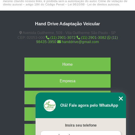
mesmo citando nossos links, é proibida sem a autorização do autor. Crime de violação de
direito autoral – artigo 184 do Código Penal –
Lei 9610/98 - Lei de direitos autorais
.
Hand Drive Adaptação Veicular
Avenida Guilherme, 509 - Vila Guilherme São Paulo - SP
CEP: 02053-000
(11) 2901-3072
(11) 2901-3082
(11)
98435-3950
handdrive@gmail.com
Home
Empresa
Missão
Olá! Fale agora pelo WhatsApp
Serviços
Insira seu telefone
Contato