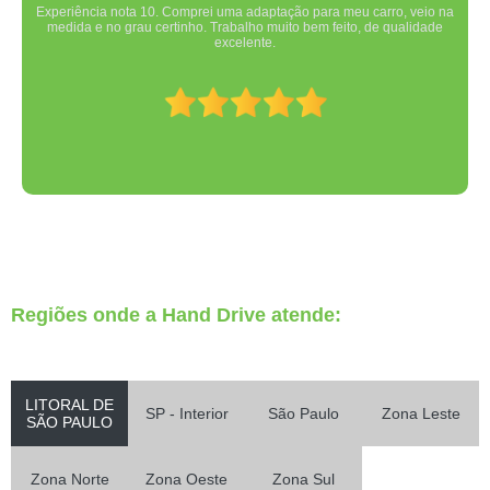
Experiência nota 10. Comprei uma adaptação para meu carro, veio na
medida e no grau certinho. Trabalho muito bem feito, de qualidade
excelente.
Regiões onde a Hand Drive atende:
LITORAL DE
SP - Interior
São Paulo
Zona Leste
SÃO PAULO
Zona Norte
Zona Oeste
Zona Sul