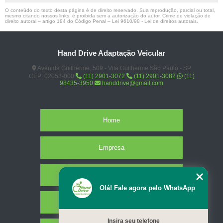
O conteúdo do texto desta página é de direito reservado. Sua reprodução, parcial ou total,
mesmo citando nossos links, é proibida sem a autorização do autor. Crime de violação de
direito autoral – artigo 184 do Código Penal –
Lei 9610/98 - Lei de direitos autorais
.
Hand Drive Adaptação Veicular
Avenida Guilherme, 509 - Vila Guilherme São Paulo - SP
CEP: 02053-000
(11) 2901-3072
(11) 2901-3082
(11)
98435-3950
handdrive@gmail.com
Home
Empresa
Missão
Olá! Fale agora pelo WhatsApp
Serviços
Insira seu telefone