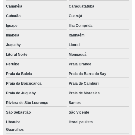
Cananéia
Caraguatatuba
Cubatão
Guarujá
Iguape
Ilha Comprida
Ilhabela
Itanhaém
Juquehy
Litoral
Litoral Norte
Mongaguá
Peruíbe
Praia Grande
Praia da Baleia
Praia da Barra do Say
Praia da Boiçucanga
Praia de Camburi
Praia de Juquehy
Praia de Maresias
Riviera de São Lourenço
Santos
São Sebastião
São Vicente
Ubatuba
litoral paulista
Guarulhos