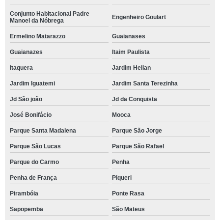
Conjunto Habitacional Padre
Engenheiro Goulart
Manoel da Nóbrega
Ermelino Matarazzo
Guaianases
Guaianazes
Itaim Paulista
Itaquera
Jardim Helian
Jardim Iguatemi
Jardim Santa Terezinha
Jd São joão
Jd da Conquista
José Bonifácio
Mooca
Parque Santa Madalena
Parque São Jorge
Parque São Lucas
Parque São Rafael
Parque do Carmo
Penha
Penha de França
Piqueri
Pirambóia
Ponte Rasa
Sapopemba
São Mateus