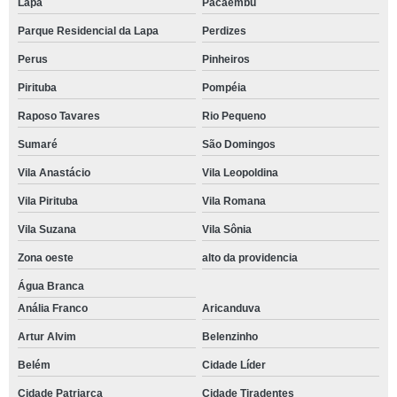
Lapa
Pacaembu
Parque Residencial da Lapa
Perdizes
Perus
Pinheiros
Pirituba
Pompéia
Raposo Tavares
Rio Pequeno
Sumaré
São Domingos
Vila Anastácio
Vila Leopoldina
Vila Pirituba
Vila Romana
Vila Suzana
Vila Sônia
Zona oeste
alto da providencia
Água Branca
Anália Franco
Aricanduva
Artur Alvim
Belenzinho
Belém
Cidade Líder
Cidade Patriarca
Cidade Tiradentes