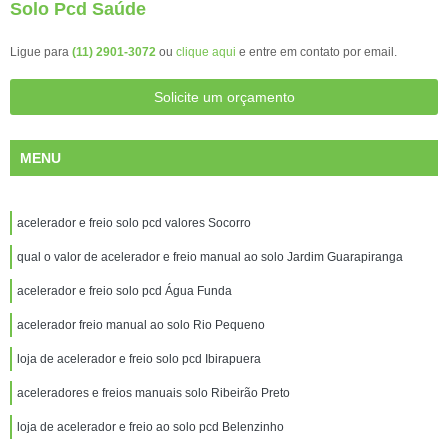
Solo Pcd Saúde
Ligue para
(11) 2901-3072
ou
clique aqui
e entre em contato por email.
Solicite um orçamento
MENU
acelerador e freio solo pcd valores Socorro
qual o valor de acelerador e freio manual ao solo Jardim Guarapiranga
acelerador e freio solo pcd Água Funda
acelerador freio manual ao solo Rio Pequeno
loja de acelerador e freio solo pcd Ibirapuera
aceleradores e freios manuais solo Ribeirão Preto
loja de acelerador e freio ao solo pcd Belenzinho