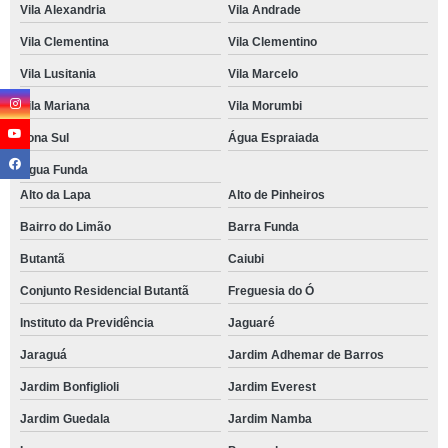
Vila Alexandria
Vila Andrade
Vila Clementina
Vila Clementino
Vila Lusitania
Vila Marcelo
Vila Mariana
Vila Morumbi
Zona Sul
Água Espraiada
Água Funda
Alto da Lapa
Alto de Pinheiros
Bairro do Limão
Barra Funda
Butantã
Caiubi
Conjunto Residencial Butantã
Freguesia do Ó
Instituto da Previdência
Jaguaré
Jaraguá
Jardim Adhemar de Barros
Jardim Bonfiglioli
Jardim Everest
Jardim Guedala
Jardim Namba