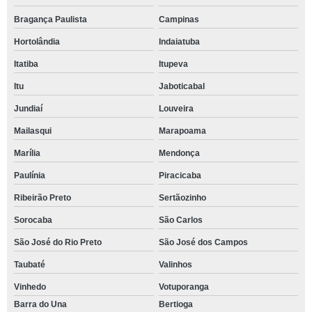
Bragança Paulista
Campinas
Hortolândia
Indaiatuba
Itatiba
Itupeva
Itu
Jaboticabal
Jundiaí
Louveira
Mailasqui
Marapoama
Marília
Mendonça
Paulínia
Piracicaba
Ribeirão Preto
Sertãozinho
Sorocaba
São Carlos
São José do Rio Preto
São José dos Campos
Taubaté
Valinhos
Vinhedo
Votuporanga
Barra do Una
Bertioga