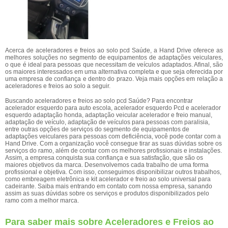
Acerca de aceleradores e freios ao solo pcd Saúde, a Hand Drive oferece as
melhores soluções no segmento de equipamentos de adaptações veiculares,
o que é ideal para pessoas que necessitam de veículos adaptados. Afinal, são
os maiores interessados em uma alternativa completa e que seja oferecida por
uma empresa de confiança e dentro do prazo. Veja mais opções em relação a
aceleradores e freios ao solo a seguir.
Buscando aceleradores e freios ao solo pcd Saúde? Para encontrar
acelerador esquerdo para auto escola, acelerador esquerdo Pcd e acelerador
esquerdo adaptação honda, adaptação veicular acelerador e freio manual,
adaptação de veículo, adaptação de veículos para pessoas com paralisia,
entre outras opções de serviços do segmento de equipamentos de
adaptações veiculares para pessoas com deficiência, você pode contar com a
Hand Drive. Com a organização você consegue tirar as suas dúvidas sobre os
serviços do ramo, além de contar com os melhores profissionais e instalações.
Assim, a empresa conquista sua confiança e sua satisfação, que são os
maiores objetivos da marca. Desenvolvemos cada trabalho de uma forma
profissional e objetiva. Com isso, conseguimos disponibilizar outros trabalhos,
como embreagem eletrônica e kit acelerador e freio ao solo universal para
cadeirante. Saiba mais entrando em contato com nossa empresa, sanando
assim as suas dúvidas sobre os serviços e produtos disponibilizados pelo
ramo com a melhor marca.
Para saber mais sobre Aceleradores e Freios ao