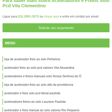
Para saber mais sobre Aceleradores e Freios Solo
Pcd Vila Clementino
Ligue para
(11) 2901-3072
ou
clique aqui
e entre em contato por email.
Solicite um orçamento
MENU
loja de acelerador freio ao solo Pinheiros
acelerador freio ao solo pcd valores Vila Alexandria
aceleradores e freios manuais solo Nossa Senhora do Ó
loja de acelerador freio ao solo alto da providencia
acelerador e freio solo pcd litoral paulista
aceleradores freios ao solo Lauzane Paulista
acelerador e freio manual ao solo valores Rio Pequeno