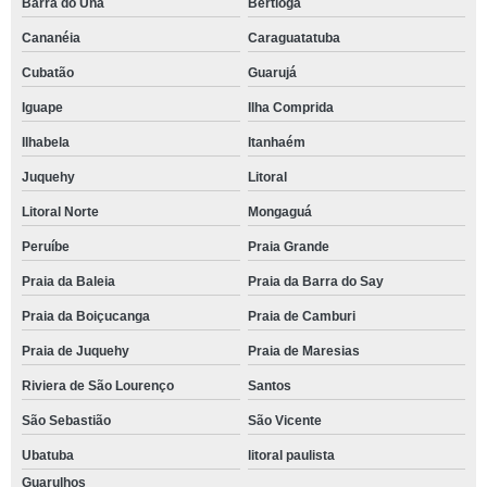
Barra do Una
Bertioga
Cananéia
Caraguatatuba
Cubatão
Guarujá
Iguape
Ilha Comprida
Ilhabela
Itanhaém
Juquehy
Litoral
Litoral Norte
Mongaguá
Peruíbe
Praia Grande
Praia da Baleia
Praia da Barra do Say
Praia da Boiçucanga
Praia de Camburi
Praia de Juquehy
Praia de Maresias
Riviera de São Lourenço
Santos
São Sebastião
São Vicente
Ubatuba
litoral paulista
Guarulhos