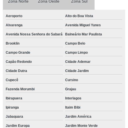
Zona Norte
Zona Oeste
Zona Sul
Aeroporto
Alto do Boa Vista
Alvarenga
Avenida Miguel Yunes
Avenida Nossa Senhora do Sabará
Balneário Mar Paulista
Brooklin
Campo Belo
Campo Grande
Campo Limpo
Capão Redondo
Cidade Ademar
Cidade Dutra
Cidade Jardim
Cupecê
Cursino
Fazenda Morumbi
Grajau
Ibirapuera
Interlagos
Ipiranga
Itaim Bibi
Jabaquara
Jardim América
Jardim Europa
Jardim Monte Verde