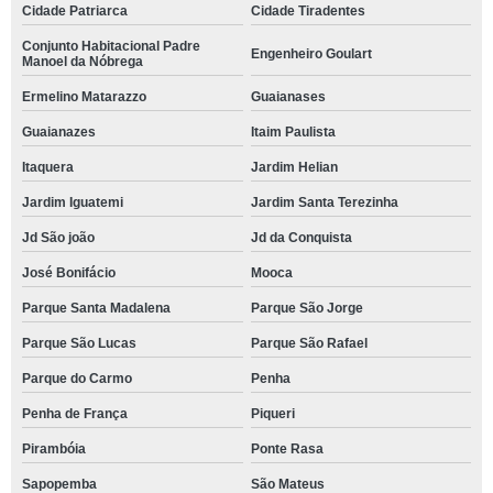
Cidade Patriarca
Cidade Tiradentes
Conjunto Habitacional Padre
Engenheiro Goulart
Manoel da Nóbrega
Ermelino Matarazzo
Guaianases
Guaianazes
Itaim Paulista
Itaquera
Jardim Helian
Jardim Iguatemi
Jardim Santa Terezinha
Jd São joão
Jd da Conquista
José Bonifácio
Mooca
Parque Santa Madalena
Parque São Jorge
Parque São Lucas
Parque São Rafael
Parque do Carmo
Penha
Penha de França
Piqueri
Pirambóia
Ponte Rasa
Sapopemba
São Mateus