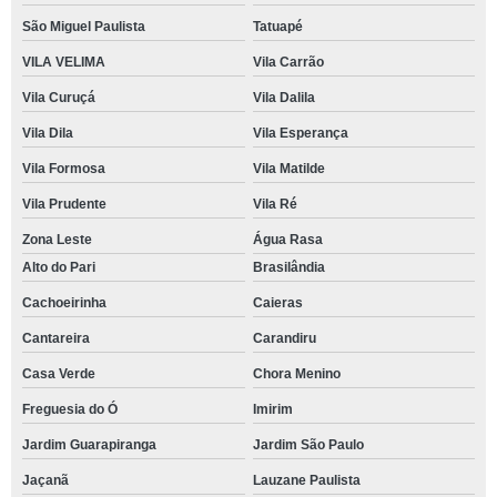
São Miguel Paulista
Tatuapé
VILA VELIMA
Vila Carrão
Vila Curuçá
Vila Dalila
Vila Dila
Vila Esperança
Vila Formosa
Vila Matilde
Vila Prudente
Vila Ré
Zona Leste
Água Rasa
Alto do Pari
Brasilândia
Cachoeirinha
Caieras
Cantareira
Carandiru
Casa Verde
Chora Menino
Freguesia do Ó
Imirim
Jardim Guarapiranga
Jardim São Paulo
Jaçanã
Lauzane Paulista