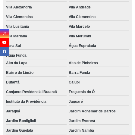
Vila Alexandria
Vila Andrade
Vila Clementina
Vila Clementino
Vila Lusitania
Vila Marcelo
Vila Mariana
Vila Morumbi
Zona Sul
Água Espraiada
Água Funda
Alto da Lapa
Alto de Pinheiros
Bairro do Limão
Barra Funda
Butantã
Caiubi
Conjunto Residencial Butantã
Freguesia do Ó
Instituto da Previdência
Jaguaré
Jaraguá
Jardim Adhemar de Barros
Jardim Bonfiglioli
Jardim Everest
Jardim Guedala
Jardim Namba