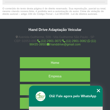
O conteúdo do texto desta página é de direito reservado. Sua reprodução, parcial ou total,
mesmo citando nossos links, é proibida sem a autorização do autor. Crime de violação de
direito autoral – artigo 184 do Código Penal –
Lei 9610/98 - Lei de direitos autorais
.
Hand Drive Adaptação Veicular
Avenida Guilherme, 509 - Vila Guilherme São Paulo - SP
CEP: 02053-000
(11) 2901-3072
(11) 2901-3082
(11)
98435-3950
handdrive@gmail.com
Home
Empresa
Missão
Olá! Fale agora pelo WhatsApp
Serviços