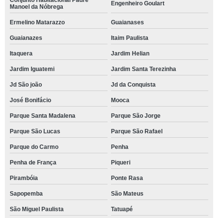
Conjunto Habitacional Padre
Engenheiro Goulart
Manoel da Nóbrega
Ermelino Matarazzo
Guaianases
Guaianazes
Itaim Paulista
Itaquera
Jardim Helian
Jardim Iguatemi
Jardim Santa Terezinha
Jd São joão
Jd da Conquista
José Bonifácio
Mooca
Parque Santa Madalena
Parque São Jorge
Parque São Lucas
Parque São Rafael
Parque do Carmo
Penha
Penha de França
Piqueri
Pirambóia
Ponte Rasa
Sapopemba
São Mateus
São Miguel Paulista
Tatuapé