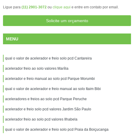
Ligue para
(11) 2901-3072
ou
clique aqui
e entre em contato por email.
Solicite um orçamento
MENU
qual o valor de acelerador e freio solo pcd Cantareira
acelerador freio ao solo valores Marília
acelerador e freio manual ao solo pcd Parque Morumbi
qual o valor de acelerador e freio manual ao solo Itaim Bibi
aceleradores e freios ao solo pcd Parque Peruche
acelerador e freio solo pcd valores Jardim São Paulo
acelerador freio ao solo pcd valores Ilhabela
qual o valor de acelerador e freio solo pcd Praia da Boiçucanga