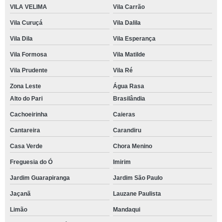
VILA VELIMA
Vila Carrão
Vila Curuçá
Vila Dalila
Vila Dila
Vila Esperança
Vila Formosa
Vila Matilde
Vila Prudente
Vila Ré
Zona Leste
Água Rasa
Alto do Pari
Brasilândia
Cachoeirinha
Caieras
Cantareira
Carandiru
Casa Verde
Chora Menino
Freguesia do Ó
Imirim
Jardim Guarapiranga
Jardim São Paulo
Jaçanã
Lauzane Paulista
Limão
Mandaqui