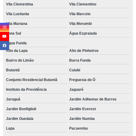
Vila Clementina
Vila Clementino
Vila Lusitania
Vila Marcelo
Vila Mariana
Vila Morumbi
Zona Sul
Água Espraiada
Água Funda
Alto da Lapa
Alto de Pinheiros
Bairro do Limão
Barra Funda
Butantã
Caiubi
Conjunto Residencial Butantã
Freguesia do Ó
Instituto da Previdência
Jaguaré
Jaraguá
Jardim Adhemar de Barros
Jardim Bonfiglioli
Jardim Everest
Jardim Guedala
Jardim Namba
Lapa
Pacaembu