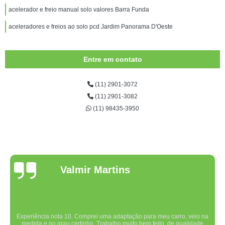
acelerador e freio manual solo valores Barra Funda
aceleradores e freios ao solo pcd Jardim Panorama D'Oeste
Entre em contato
(11) 2901-3072
(11) 2901-3082
(11) 98435-3950
Valmir Martins
Experiência nota 10. Comprei uma adaptação para meu carro, veio na
medida e no grau certinho. Trabalho muito bem feito, de qualidade