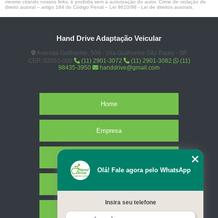
mesmo citando nossos links, é proibida sem a autorização do autor. Crime de violação de
direito autoral – artigo 184 do Código Penal –
Lei 9610/98 - Lei de direitos autorais
.
Hand Drive Adaptação Veicular
Avenida Guilherme, 509 - Vila Guilherme São Paulo - SP
CEP: 02053-000
(11) 2901-3072
(11) 2901-3082
(11)
98435-3950
handdrive@gmail.com
Home
Empresa
Missão
Olá! Fale agora pelo WhatsApp
Serviços
Insira seu telefone
Contato