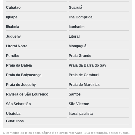
Cubatão
Guarujá
Iguape
Ilha Comprida
Ilhabela
Itanhaém
Juquehy
Litoral
Litoral Norte
Mongaguá
Peruíbe
Praia Grande
Praia da Baleia
Praia da Barra do Say
Praia da Boiçucanga
Praia de Camburi
Praia de Juquehy
Praia de Maresias
Riviera de São Lourenço
Santos
São Sebastião
São Vicente
Ubatuba
litoral paulista
Guarulhos
O conteúdo do texto desta página é de direito reservado. Sua reprodução, parcial ou total,