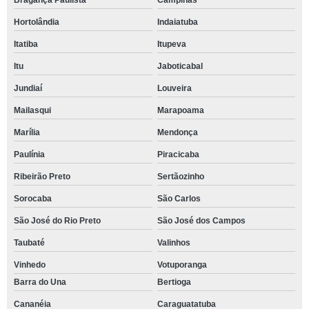
Bragança Paulista
Campinas
Hortolândia
Indaiatuba
Itatiba
Itupeva
Itu
Jaboticabal
Jundiaí
Louveira
Mailasqui
Marapoama
Marília
Mendonça
Paulínia
Piracicaba
Ribeirão Preto
Sertãozinho
Sorocaba
São Carlos
São José do Rio Preto
São José dos Campos
Taubaté
Valinhos
Vinhedo
Votuporanga
Barra do Una
Bertioga
Cananéia
Caraguatatuba