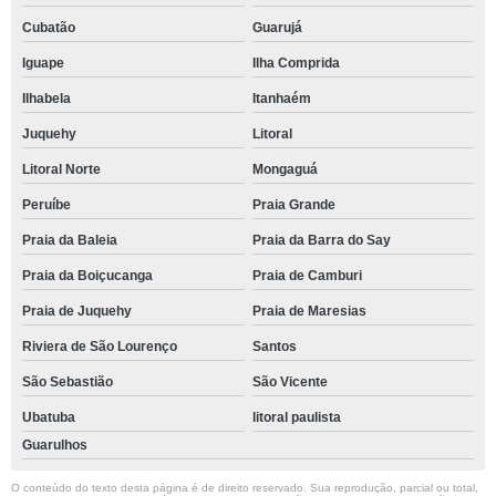
Cubatão
Guarujá
Iguape
Ilha Comprida
Ilhabela
Itanhaém
Juquehy
Litoral
Litoral Norte
Mongaguá
Peruíbe
Praia Grande
Praia da Baleia
Praia da Barra do Say
Praia da Boiçucanga
Praia de Camburi
Praia de Juquehy
Praia de Maresias
Riviera de São Lourenço
Santos
São Sebastião
São Vicente
Ubatuba
litoral paulista
Guarulhos
O conteúdo do texto desta página é de direito reservado. Sua reprodução, parcial ou total,