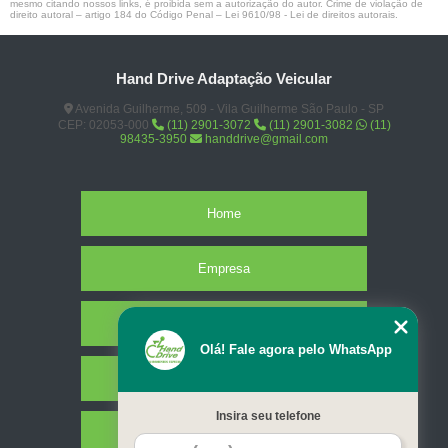
mesmo citando nossos links, é proibida sem a autorização do autor. Crime de violação de
direito autoral – artigo 184 do Código Penal –
Lei 9610/98 - Lei de direitos autorais
.
Hand Drive Adaptação Veicular
Avenida Guilherme, 509 - Vila Guilherme São Paulo - SP
CEP: 02053-000
(11) 2901-3072
(11) 2901-3082
(11)
98435-3950
handdrive@gmail.com
Home
Empresa
Missão
Olá! Fale agora pelo WhatsApp
Serviços
Insira seu telefone
Contato