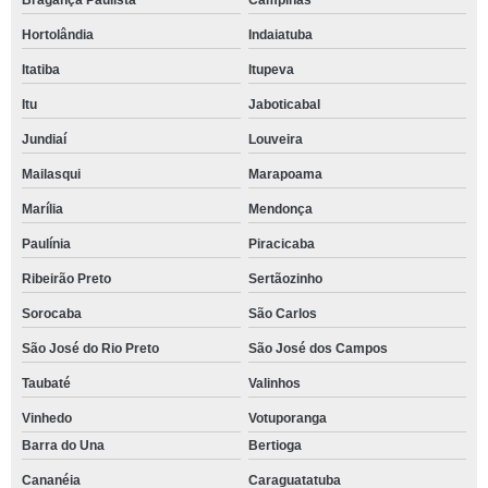
Bragança Paulista
Campinas
Hortolândia
Indaiatuba
Itatiba
Itupeva
Itu
Jaboticabal
Jundiaí
Louveira
Mailasqui
Marapoama
Marília
Mendonça
Paulínia
Piracicaba
Ribeirão Preto
Sertãozinho
Sorocaba
São Carlos
São José do Rio Preto
São José dos Campos
Taubaté
Valinhos
Vinhedo
Votuporanga
Barra do Una
Bertioga
Cananéia
Caraguatatuba