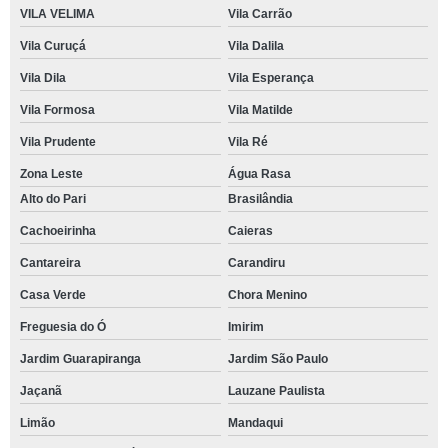
VILA VELIMA
Vila Carrão
Vila Curuçá
Vila Dalila
Vila Dila
Vila Esperança
Vila Formosa
Vila Matilde
Vila Prudente
Vila Ré
Zona Leste
Água Rasa
Alto do Pari
Brasilândia
Cachoeirinha
Caieras
Cantareira
Carandiru
Casa Verde
Chora Menino
Freguesia do Ó
Imirim
Jardim Guarapiranga
Jardim São Paulo
Jaçanã
Lauzane Paulista
Limão
Mandaqui