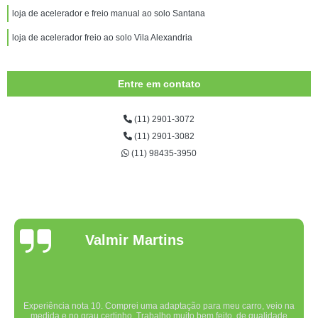
loja de acelerador e freio manual ao solo Santana
loja de acelerador freio ao solo Vila Alexandria
Entre em contato
(11) 2901-3072
(11) 2901-3082
(11) 98435-3950
Valmir Martins
Experiência nota 10. Comprei uma adaptação para meu carro, veio na
medida e no grau certinho. Trabalho muito bem feito, de qualidade