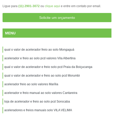
Ligue para
(11) 2901-3072
ou
clique aqui
e entre em contato por email.
Solicite um orçamento
MENU
qual o valor de acelerador freio ao solo Mongaguá
acelerador e freio ao solo pcd valores Vila Albertina
qual o valor de acelerador e freio solo pcd Praia da Boiçucanga
qual o valor de acelerador e freio ao solo pcd Morumbi
acelerador freio ao solo valores Marília
acelerador e freio manual ao solo valores Cantareira
loja de acelerador e freio ao solo pcd Sorocaba
aceleradores e freios manuais solo VILA VELIMA