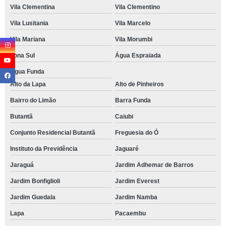
Vila Clementina
Vila Clementino
Vila Lusitania
Vila Marcelo
Vila Mariana
Vila Morumbi
Zona Sul
Água Espraiada
Água Funda
Alto da Lapa
Alto de Pinheiros
Bairro do Limão
Barra Funda
Butantã
Caiubi
Conjunto Residencial Butantã
Freguesia do Ó
Instituto da Previdência
Jaguaré
Jaraguá
Jardim Adhemar de Barros
Jardim Bonfiglioli
Jardim Everest
Jardim Guedala
Jardim Namba
Lapa
Pacaembu