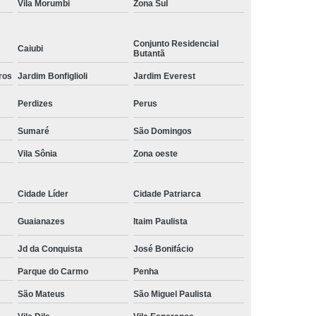
Vila Morumbi
Zona Sul
ísico
Comando Elétrico Volante para Pcd
 Pcd Volante
Comando Volante para Pcd
Conjunto Residencial
Caiubi
Butantã
Acelerador e Freio Eletrônico Adaptação
ros
Jardim Bonfiglioli
Jardim Everest
letrônico Adaptação de Deficientes
Perdizes
Perus
ônico Adaptação de Deficientes Físicos
Sumaré
São Domingos
trônico Adaptação Deficientes Físicos
Vila Sônia
Zona oeste
reio Eletrônico Adaptação Pcd
 Freio Eletrônico Adaptado
Cidade Líder
Cidade Patriarca
reio Eletrônico de Adaptação
Guaianazes
Itaim Paulista
eio Eletrônico para Adaptação
Jd da Conquista
José Bonifácio
trônico para Adaptação de Deficientes
Parque do Carmo
Penha
para Deficientes
Embreagem Eletrônica
São Mateus
São Miguel Paulista
eagem Eletrônica Adaptada para Deficiente