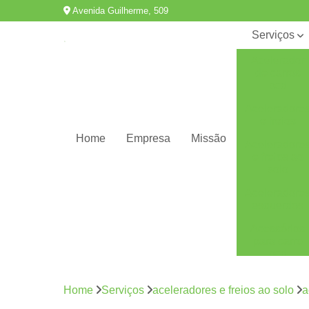
Avenida Guilherme, 509
Serviços
Acelerador
de carros
pcd
Aceleradore
e freios
Home
Empresa
Missão
Aceleradore
e freios ao
solo
Aceleradore
esquerdos
Acessórios
para carro
pcd
Adaptação
de veículos
Home
Serviços
aceleradores e freios ao solo
a