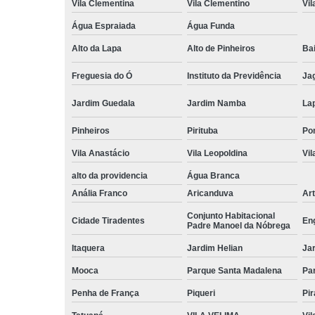
Vila Clementina
Vila Clementino
Vil
Água Espraiada
Água Funda
Alto da Lapa
Alto de Pinheiros
Bai
Freguesia do Ó
Instituto da Previdência
Ja
Jardim Guedala
Jardim Namba
La
Pinheiros
Pirituba
Po
Vila Anastácio
Vila Leopoldina
Vil
alto da providencia
Água Branca
Anália Franco
Aricanduva
Art
Conjunto Habitacional
Cidade Tiradentes
En
Padre Manoel da Nóbrega
Itaquera
Jardim Helian
Ja
Mooca
Parque Santa Madalena
Pa
Penha de França
Piqueri
Pi