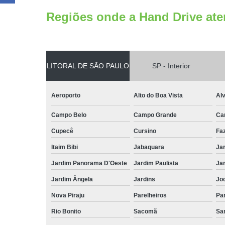
Regiões onde a Hand Drive ate
LITORAL DE SÃO PAULO
SP - Interior
Aeroporto
Alto do Boa Vista
Al
Campo Belo
Campo Grande
Ca
Cupecê
Cursino
Fa
Itaim Bibi
Jabaquara
Ja
Jardim Panorama D'Oeste
Jardim Paulista
Jar
Jardim Ângela
Jardins
Jo
Nova Piraju
Parelheiros
Par
Rio Bonito
Sacomã
Sa