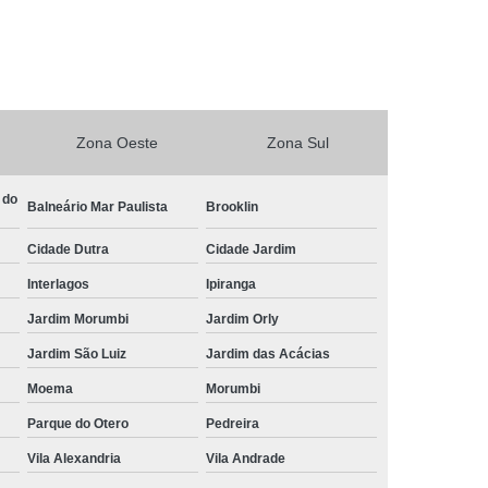
Central de Comando Eletrônico para Automóveis
Eletrônico para Carros
ônico para Carros Especiais
etrônico para Deficiente
Zona Oeste
Zona Sul
Central de Comando Eletrônico para Volante
 do
Balneário Mar Paulista
Brooklin
ível
Comandos de Painel ao Volante
Cidade Dutra
Cidade Jardim
timídia
Central Multimídia Adaptada
Interlagos
Ipiranga
imídia com Gps
Central Multimídia com Tv
Jardim Morumbi
Jardim Orly
timídia para Pcd
Central Multimídia Pcd
Jardim São Luiz
Jardim das Acácias
mídia Retrátil
Central Multimídia Universal
Moema
Morumbi
Eletrônica Volante Pcd
Parque do Otero
Pedreira
te Pcd
Comando de Painel ao Volante Pcd
Vila Alexandria
Vila Andrade
Comando Elétrico de Volante Pcd