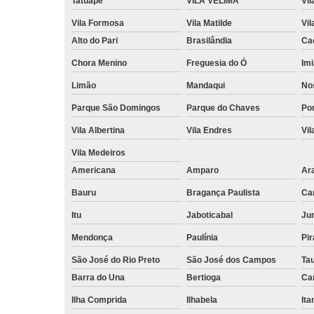
Tatuapé
VILA VELIMA
Vil
Vila Formosa
Vila Matilde
Vil
Alto do Pari
Brasilândia
Ca
Chora Menino
Freguesia do Ó
Imi
Limão
Mandaqui
No
Parque São Domingos
Parque do Chaves
Po
Vila Albertina
Vila Endres
Vil
Vila Medeiros
Americana
Amparo
Ar
Bauru
Bragança Paulista
Ca
Itu
Jaboticabal
Jun
Mendonça
Paulínia
Pir
São José do Rio Preto
São José dos Campos
Ta
Barra do Una
Bertioga
Ca
Ilha Comprida
Ilhabela
It