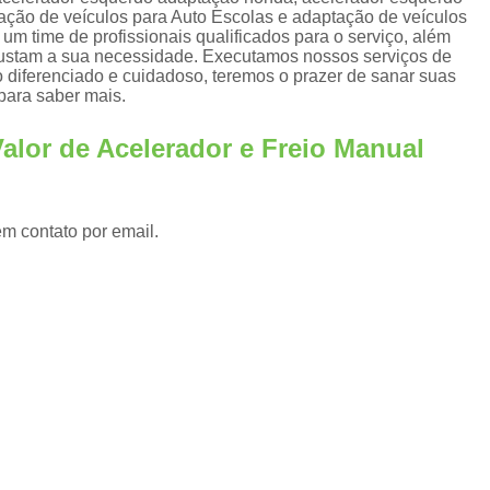
Adaptação de Veículos para Cadeirantes
ação de veículos para Auto Escolas e adaptação de veículos
s
m time de profissionais qualificados para o serviço, além
Adaptação de Veículos 
justam a sua necessidade. Executamos nossos serviços de
o diferenciado e cuidadoso, teremos o prazer de sanar suas
Adaptação de Veículos para P
 para saber mais.
s
Adaptação de Veículos 
alor de Acelerador e Freio Manual
Adaptação de Veículos para Pessoas com Par
Adaptação Veicular Acelerador e Freio Manu
em contato por email.
Adaptação Veicular de Deficientes Fís
Adaptação Veicular para Cadeirantes
Adaptação Veicular Pcd
Ad
Adaptação Veicular Universal
Ada
Adaptação Veicular Universal para Deficie
Banco Automotivo Giratório
Banco
Banco e Base Giratória para Car