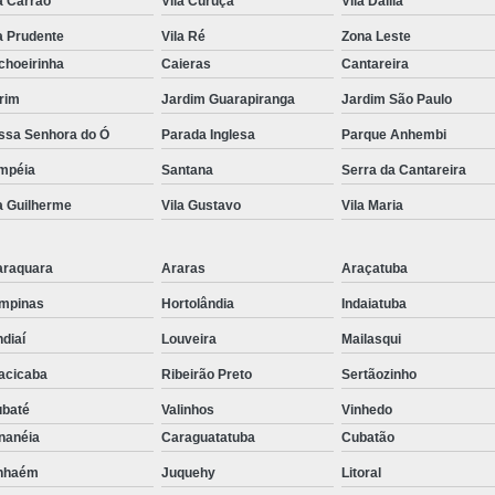
a Carrão
Vila Curuçá
Vila Dalila
Embreagem Eletrônica Adaptada para Deficien
a Prudente
Vila Ré
Zona Leste
Embreagem Eletrônica para Cadeirante
choeirinha
Caieras
Cantareira
Embreagem Eletrônica para Deficientes Fí
rim
Jardim Guarapiranga
Jardim São Paulo
Embreagem Eletrônica s
ssa Senhora do Ó
Parada Inglesa
Parque Anhembi
Kit Acelerador e Freio ao S
mpéia
Santana
Serra da Cantareira
a Guilherme
Vila Gustavo
Kit Acelerador e Freio Man
Vila Maria
Kit Acelerador e F
araquara
Araras
Araçatuba
Kit Acelerador e Freio Man
mpinas
Hortolândia
Indaiatuba
Kit Acelerador e Freio Manual 
diaí
Louveira
Mailasqui
Kit Acelerador e Freio Manua
acicaba
Ribeirão Preto
Sertãozinho
Kit Acelerador e Freio Manual Adaptação Pcd
ubaté
Valinhos
Vinhedo
Kit Acelerador e Frei
nanéia
Caraguatatuba
Cubatão
Kit Acelerador e Freio Manua
anhaém
Juquehy
Litoral