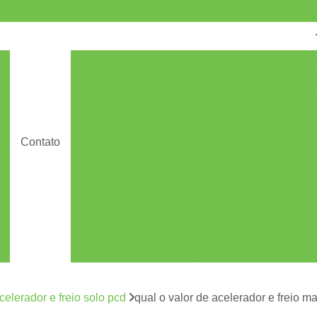
Acelerador Carro Pcd
Acelerador de 
Acelerador do Carro para Pcd
Acelerador 
Acelerador Esquerdo de Carro Pcd
s
Acelerador Esquerdo para Carro
Contato
s
Acelerador e Freio Americano
Acelerador e
Acelerador e Freio Lado Direi
s
Acelerador e Freio Manual para Def
Acelerador e Freio Pcd
Acelerador e Fr
Acelerador e Freio ao Solo
Acelerador e Freio Manual ao Solo
celerador e freio solo pcd
qual o valor de acelerador e freio 
Acelerador e Freio Manual Solo
Acelerado