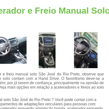
Acelerador Freio ao Solo
Acelerador Freio 
erador e Freio Manual Sol
Acelerador a Esquerda
Acelerador a Esque
Acelerador Esquerdo Adaptação Honda
A
Acelerador Esquerdo para Auto Escola
Acelerador Esquerdo Pcd
Acelerador Lado Esquerdo Adaptação
A
Acelerador Pedal Lado Esqu
Acessórios de Automotivos Pcd
Acessório
Acessórios em Automotivos Pc
r e freio manual solo São José do Rio Preto, observe que
Acessórios para Automotivos P
ao solo contam com a Hand Drive. O favoritismo deve-se a
e
bém, por já serem de confiança, principalmente na opinião de
Acessórios para Veículos Pcd
Acessór
eja mais opções em relação a aceleradores e freios ao solo
Adaptação de Veículo para Cadeirante
s
ual solo São José do Rio Preto ? Você pode contar com a
Adaptação de Veículos Cadeirantes
quipamentos de adaptações veiculares para pessoas com
, acelerador esquerdo adaptação honda, acelerador esquerdo