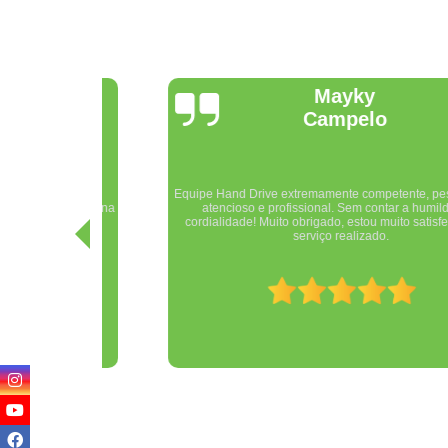
Mayky
Campelo
Equipe Hand Drive extremamente competente, pessoal muito
imento na
atencioso e profissional. Sem contar a humildade e
cordialidade! Muito obrigado, estou muito satisfeito com o
serviço realizado.