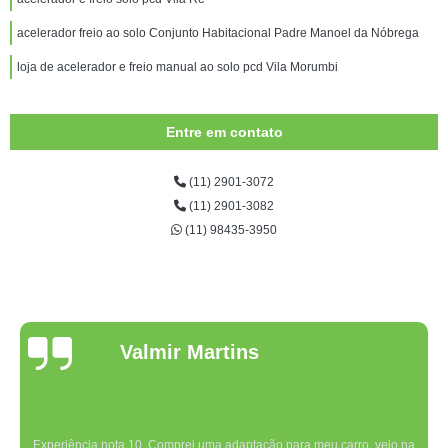
acelerador freio ao solo Conjunto Habitacional Padre Manoel da Nóbrega
loja de acelerador e freio manual ao solo pcd Vila Morumbi
Entre em contato
(11) 2901-3072
(11) 2901-3082
(11) 98435-3950
Valmir Martins
Experiência nota 10. Comprei uma adaptação para meu carro, veio na