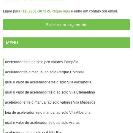
Ligue para
(11) 2901-3072
ou
clique aqui
e entre em contato por email.
Solicite um orçamento
MENU
acelerador freio ao solo pcd valores Pompéia
acelerador freio manual ao solo Parque Colonial
qual o valor de acelerador e freio solo Vila Alexandria
qual o valor de acelerador freio ao solo Vila Clementino
acelerador e freio manual ao solo valores Vila Medeiros
loja de acelerador freio manual ao solo Vila Albertina
qual o valor de acelerador freio ao solo Araras
acelerador e freio solo pcd Vila Ré