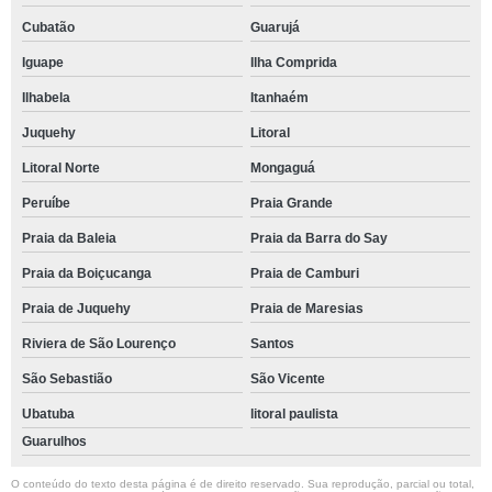
Cubatão
Guarujá
Iguape
Ilha Comprida
Ilhabela
Itanhaém
Juquehy
Litoral
Litoral Norte
Mongaguá
Peruíbe
Praia Grande
Praia da Baleia
Praia da Barra do Say
Praia da Boiçucanga
Praia de Camburi
Praia de Juquehy
Praia de Maresias
Riviera de São Lourenço
Santos
São Sebastião
São Vicente
Ubatuba
litoral paulista
Guarulhos
O conteúdo do texto desta página é de direito reservado. Sua reprodução, parcial ou total,