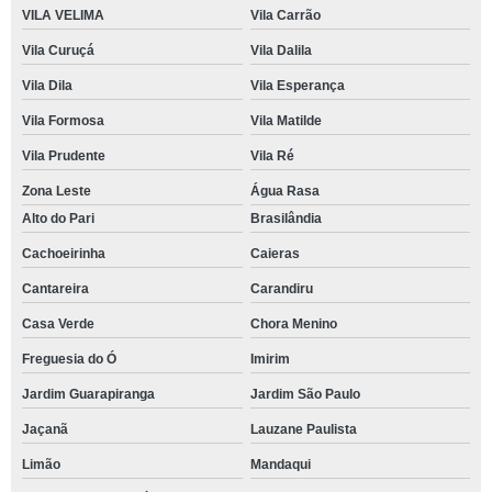
VILA VELIMA
Vila Carrão
Vila Curuçá
Vila Dalila
Vila Dila
Vila Esperança
Vila Formosa
Vila Matilde
Vila Prudente
Vila Ré
Zona Leste
Água Rasa
Alto do Pari
Brasilândia
Cachoeirinha
Caieras
Cantareira
Carandiru
Casa Verde
Chora Menino
Freguesia do Ó
Imirim
Jardim Guarapiranga
Jardim São Paulo
Jaçanã
Lauzane Paulista
Limão
Mandaqui