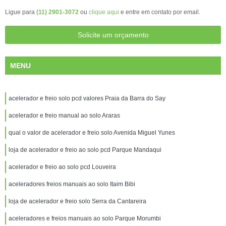
Ligue para
(11) 2901-3072
ou
clique aqui
e entre em contato por email.
Solicite um orçamento
MENU
acelerador e freio solo pcd valores Praia da Barra do Say
acelerador e freio manual ao solo Araras
qual o valor de acelerador e freio solo Avenida Miguel Yunes
loja de acelerador e freio ao solo pcd Parque Mandaqui
acelerador e freio ao solo pcd Louveira
aceleradores freios manuais ao solo Itaim Bibi
loja de acelerador e freio solo Serra da Cantareira
aceleradores e freios manuais ao solo Parque Morumbi