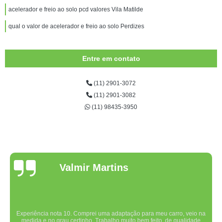
acelerador e freio ao solo pcd valores Vila Matilde
qual o valor de acelerador e freio ao solo Perdizes
Entre em contato
(11) 2901-3072
(11) 2901-3082
(11) 98435-3950
Valmir Martins
Experiência nota 10. Comprei uma adaptação para meu carro, veio na
medida e no grau certinho. Trabalho muito bem feito, de qualidade