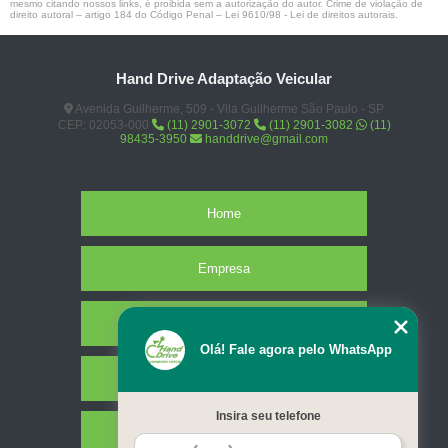
mesmo citando nossos links, é proibida sem a autorização do autor. Crime de violação de
direito autoral – artigo 184 do Código Penal –
Lei 9610/98 - Lei de direitos autorais
.
Hand Drive Adaptação Veicular
Avenida Guilherme, 509 - Vila Guilherme São Paulo - SP
CEP: 02053-000
(11) 2901-3072
(11) 2901-3082
(11)
98435-3950
handdrive@gmail.com
Home
Empresa
Missão
Olá! Fale agora pelo WhatsApp
Serviços
Insira seu telefone
Contato