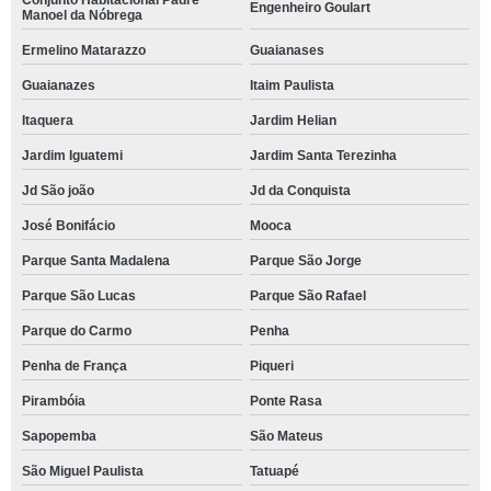
Conjunto Habitacional Padre
Engenheiro Goulart
Manoel da Nóbrega
Ermelino Matarazzo
Guaianases
Guaianazes
Itaim Paulista
Itaquera
Jardim Helian
Jardim Iguatemi
Jardim Santa Terezinha
Jd São joão
Jd da Conquista
José Bonifácio
Mooca
Parque Santa Madalena
Parque São Jorge
Parque São Lucas
Parque São Rafael
Parque do Carmo
Penha
Penha de França
Piqueri
Pirambóia
Ponte Rasa
Sapopemba
São Mateus
São Miguel Paulista
Tatuapé