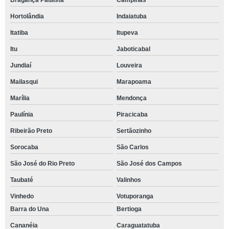
Bragança Paulista
Campinas
Hortolândia
Indaiatuba
Itatiba
Itupeva
Itu
Jaboticabal
Jundiaí
Louveira
Mailasqui
Marapoama
Marília
Mendonça
Paulínia
Piracicaba
Ribeirão Preto
Sertãozinho
Sorocaba
São Carlos
São José do Rio Preto
São José dos Campos
Taubaté
Valinhos
Vinhedo
Votuporanga
Barra do Una
Bertioga
Cananéia
Caraguatatuba