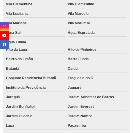
Vila Clementina
Vila Clementino
Vila Lusitania
Vila Marcelo
Vila Mariana
Vila Morumbi
Zona Sul
Água Espraiada
Água Funda
Alto da Lapa
Alto de Pinheiros
Bairro do Limão
Barra Funda
Butantã
Caiubi
Conjunto Residencial Butantã
Freguesia do Ó
Instituto da Previdência
Jaguaré
Jaraguá
Jardim Adhemar de Barros
Jardim Bonfiglioli
Jardim Everest
Jardim Guedala
Jardim Namba
Lapa
Pacaembu