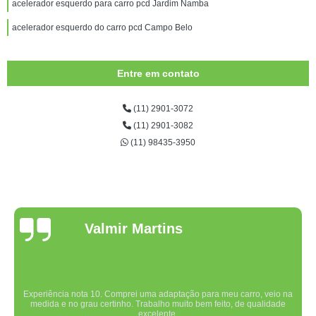
acelerador esquerdo para carro pcd Jardim Namba
acelerador esquerdo do carro pcd Campo Belo
Entre em contato
(11) 2901-3072
(11) 2901-3082
(11) 98435-3950
Valmir Martins
Experiência nota 10. Comprei uma adaptação para meu carro, veio na
medida e no grau certinho. Trabalho muito bem feito, de qualidade
excelente.