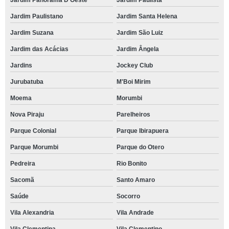
Jardim Panorama D'Oeste
Jardim Paulista
Jardim Paulistano
Jardim Santa Helena
Jardim Suzana
Jardim São Luiz
Jardim das Acácias
Jardim Ângela
Jardins
Jockey Club
Jurubatuba
M'Boi Mirim
Moema
Morumbi
Nova Piraju
Parelheiros
Parque Colonial
Parque Ibirapuera
Parque Morumbi
Parque do Otero
Pedreira
Rio Bonito
Sacomã
Santo Amaro
Saúde
Socorro
Vila Alexandria
Vila Andrade