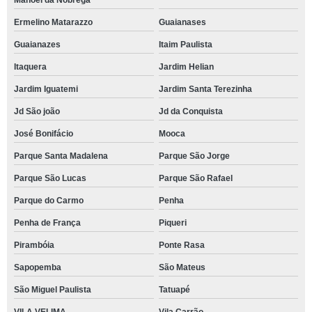
Manoel da Nóbrega
Ermelino Matarazzo
Guaianases
Guaianazes
Itaim Paulista
Itaquera
Jardim Helian
Jardim Iguatemi
Jardim Santa Terezinha
Jd São joão
Jd da Conquista
José Bonifácio
Mooca
Parque Santa Madalena
Parque São Jorge
Parque São Lucas
Parque São Rafael
Parque do Carmo
Penha
Penha de França
Piqueri
Pirambóia
Ponte Rasa
Sapopemba
São Mateus
São Miguel Paulista
Tatuapé