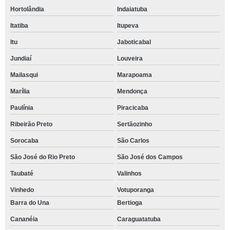
Hortolândia
Indaiatuba
Itatiba
Itupeva
Itu
Jaboticabal
Jundiaí
Louveira
Mailasqui
Marapoama
Marília
Mendonça
Paulínia
Piracicaba
Ribeirão Preto
Sertãozinho
Sorocaba
São Carlos
São José do Rio Preto
São José dos Campos
Taubaté
Valinhos
Vinhedo
Votuporanga
Barra do Una
Bertioga
Cananéia
Caraguatatuba