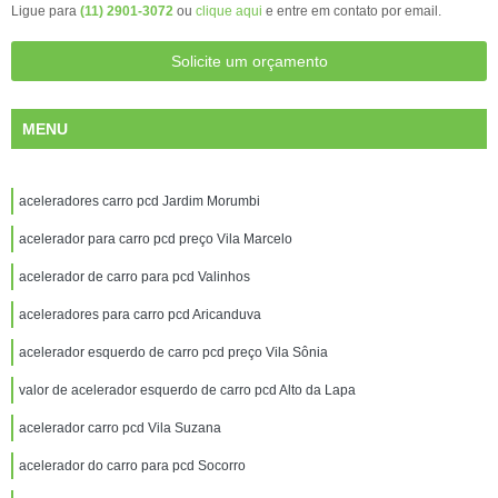
Ligue para
(11) 2901-3072
ou
clique aqui
e entre em contato por email.
Solicite um orçamento
MENU
aceleradores carro pcd Jardim Morumbi
acelerador para carro pcd preço Vila Marcelo
acelerador de carro para pcd Valinhos
aceleradores para carro pcd Aricanduva
acelerador esquerdo de carro pcd preço Vila Sônia
valor de acelerador esquerdo de carro pcd Alto da Lapa
acelerador carro pcd Vila Suzana
acelerador do carro para pcd Socorro