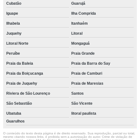
Cubatão
Guarujá
Iguape
Ilha Comprida
Ilhabela
Itanhaém
Juquehy
Litoral
Litoral Norte
Mongaguá
Peruíbe
Praia Grande
Praia da Baleia
Praia da Barra do Say
Praia da Boiçucanga
Praia de Camburi
Praia de Juquehy
Praia de Maresias
Riviera de São Lourenço
Santos
São Sebastião
São Vicente
Ubatuba
litoral paulista
Guarulhos
O conteúdo do texto desta página é de direito reservado. Sua reprodução, parcial ou total,
mesmo citando nossos links, é proibida sem a autorização do autor. Crime de violação de