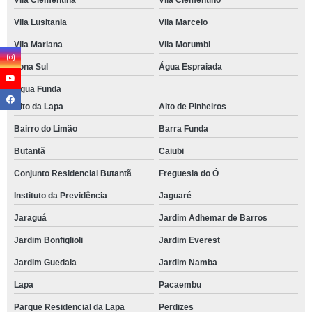
Vila Clementina
Vila Clementino
Vila Lusitania
Vila Marcelo
Vila Mariana
Vila Morumbi
Zona Sul
Água Espraiada
Água Funda
Alto da Lapa
Alto de Pinheiros
Bairro do Limão
Barra Funda
Butantã
Caiubi
Conjunto Residencial Butantã
Freguesia do Ó
Instituto da Previdência
Jaguaré
Jaraguá
Jardim Adhemar de Barros
Jardim Bonfiglioli
Jardim Everest
Jardim Guedala
Jardim Namba
Lapa
Pacaembu
Parque Residencial da Lapa
Perdizes