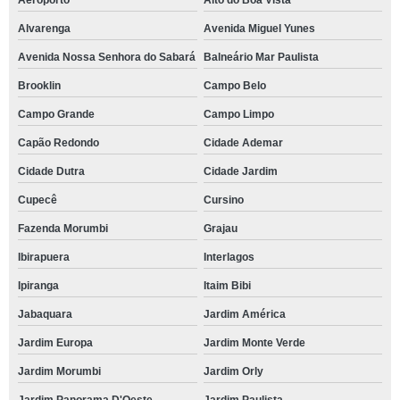
Aeroporto
Alto do Boa Vista
Alvarenga
Avenida Miguel Yunes
Avenida Nossa Senhora do Sabará
Balneário Mar Paulista
Brooklin
Campo Belo
Campo Grande
Campo Limpo
Capão Redondo
Cidade Ademar
Cidade Dutra
Cidade Jardim
Cupecê
Cursino
Fazenda Morumbi
Grajau
Ibirapuera
Interlagos
Ipiranga
Itaim Bibi
Jabaquara
Jardim América
Jardim Europa
Jardim Monte Verde
Jardim Morumbi
Jardim Orly