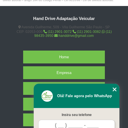
direito autoral – artigo 184 do Código Penal –
Lei 9610/98 - Lei de direitos autorais
.
Hand Drive Adaptação Veicular
Avenida Guilherme, 509 - Vila Guilherme São Paulo - SP
CEP: 02053-000
(11) 2901-3072
(11) 2901-3082
(11)
98435-3950
handdrive@gmail.com
Home
Empresa
Missão
Olá! Fale agora pelo WhatsApp
Serviços
Insira seu telefone
Contato