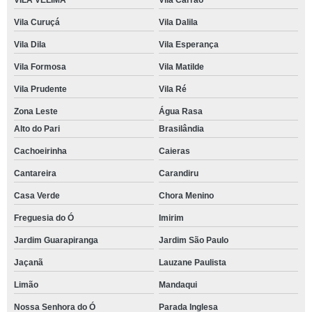
VILA VELIMA
Vila Carrão
Vila Curuçá
Vila Dalila
Vila Dila
Vila Esperança
Vila Formosa
Vila Matilde
Vila Prudente
Vila Ré
Zona Leste
Água Rasa
Alto do Pari
Brasilândia
Cachoeirinha
Caieras
Cantareira
Carandiru
Casa Verde
Chora Menino
Freguesia do Ó
Imirim
Jardim Guarapiranga
Jardim São Paulo
Jaçanã
Lauzane Paulista
Limão
Mandaqui
Nossa Senhora do Ó
Parada Inglesa