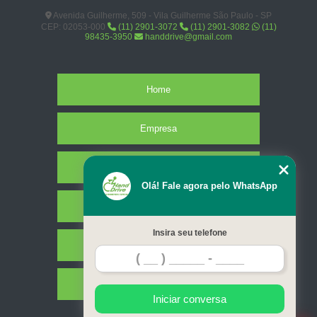
Avenida Guilherme, 509 - Vila Guilherme São Paulo - SP
CEP: 02053-000
(11) 2901-3072
(11) 2901-3082
(11)
98435-3950
handdrive@gmail.com
Home
Empresa
Missão
Olá! Fale agora pelo WhatsApp
Serviços
Insira seu telefone
Contato
Mapa do site
Iniciar conversa