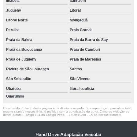
Ilhabela
Itanhaém
Juquehy
Litoral
Litoral Norte
Mongaguá
Peruíbe
Praia Grande
Praia da Baleia
Praia da Barra do Say
Praia da Boiçucanga
Praia de Camburi
Praia de Juquehy
Praia de Maresias
Riviera de São Lourenço
Santos
São Sebastião
São Vicente
Ubatuba
litoral paulista
Guarulhos
O conteúdo do texto desta página é de direito reservado. Sua reprodução, parcial ou total,
mesmo citando nossos links, é proibida sem a autorização do autor. Crime de violação de
direito autoral – artigo 184 do Código Penal –
Lei 9610/98 - Lei de direitos autorais
.
Hand Drive Adaptação Veicular