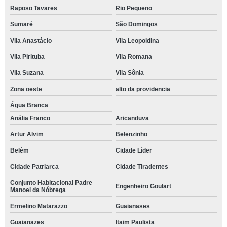
Raposo Tavares
Rio Pequeno
Sumaré
São Domingos
Vila Anastácio
Vila Leopoldina
Vila Pirituba
Vila Romana
Vila Suzana
Vila Sônia
Zona oeste
alto da providencia
Água Branca
Anália Franco
Aricanduva
Artur Alvim
Belenzinho
Belém
Cidade Líder
Cidade Patriarca
Cidade Tiradentes
Conjunto Habitacional Padre
Engenheiro Goulart
Manoel da Nóbrega
Ermelino Matarazzo
Guaianases
Guaianazes
Itaim Paulista