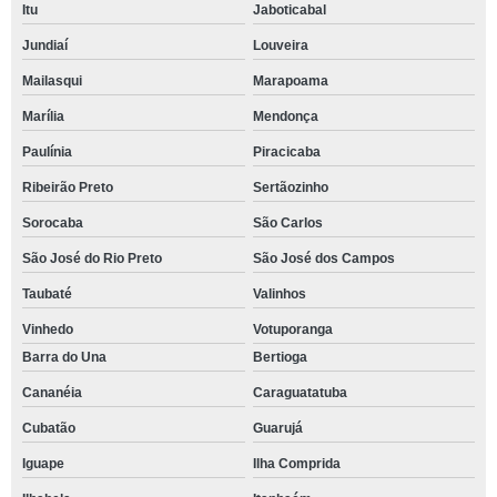
Itu
Jaboticabal
Jundiaí
Louveira
Mailasqui
Marapoama
Marília
Mendonça
Paulínia
Piracicaba
Ribeirão Preto
Sertãozinho
Sorocaba
São Carlos
São José do Rio Preto
São José dos Campos
Taubaté
Valinhos
Vinhedo
Votuporanga
Barra do Una
Bertioga
Cananéia
Caraguatatuba
Cubatão
Guarujá
Iguape
Ilha Comprida