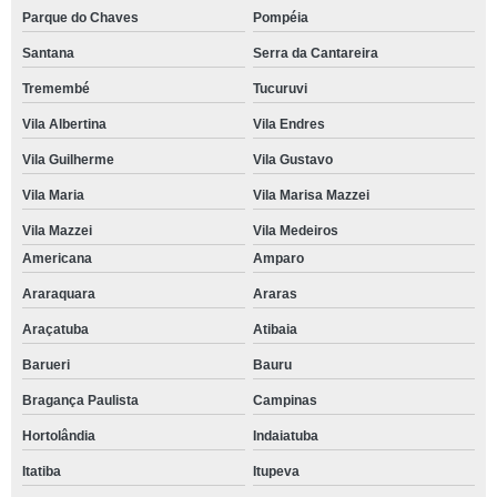
Parque do Chaves
Pompéia
Santana
Serra da Cantareira
Tremembé
Tucuruvi
Vila Albertina
Vila Endres
Vila Guilherme
Vila Gustavo
Vila Maria
Vila Marisa Mazzei
Vila Mazzei
Vila Medeiros
Americana
Amparo
Araraquara
Araras
Araçatuba
Atibaia
Barueri
Bauru
Bragança Paulista
Campinas
Hortolândia
Indaiatuba
Itatiba
Itupeva