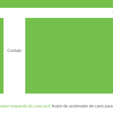
Acelerador Carro Pcd
Acelerador de 
Acelerador do Carro para Pcd
Acelerador 
Acelerador Esquerdo de Carro Pcd
s
Acelerador Esquerdo para Carro
Contato
s
Acelerador e Freio Americano
Acelerador e
Acelerador e Freio Lado Direi
s
Acelerador e Freio Manual para Def
Acelerador e Freio Pcd
Acelerador e Fr
Acelerador e Freio ao Solo
Acelerador e Freio Manual ao Solo
rador esquerdo do carro pcd
valor de acelerador de carro par
Acelerador e Freio Manual Solo
Acelerado