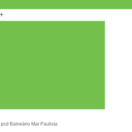
(11) 2901-3072
(11) 2901-3082
Carro para Pcd
Acelerador de Carro Pcd
do Carro Pcd
Acelerador Esquerdo Carro Pcd
Acelerador Esquerdo do Carro Pcd
 Pcd
Acelerador para Carro Pcd
 Freio Direito
Acelerador e Freio Eletrônico
to
Acelerador e Freio Manual
iciente
Acelerador e Freio na Mão
eio Universal
Freio e Acelerador Manual
Acelerador e Freio ao Solo Pcd
Acelerador e Freio Manual ao Solo Pcd
a pcd Balneário Mar Paulista
r e Freio Solo
Acelerador e Freio Solo Pcd