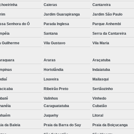
choeirinha
Embreagem Eletrônica Adaptada para Deficien
Caieras
Cantareira
rim
Jardim Guarapiranga
Jardim São Paulo
Embreagem Eletrônica para Cadeirante
ssa Senhora do Ó
Parada Inglesa
Parque Anhembi
Embreagem Eletrônica para Deficientes Fí
mpéia
Santana
Serra da Cantareira
Embreagem Eletrônica s
a Guilherme
Vila Gustavo
Vila Maria
Kit Acelerador e Freio ao S
Kit Acelerador e Freio Man
araquara
Araras
Araçatuba
Kit Acelerador e F
mpinas
Hortolândia
Indaiatuba
Kit Acelerador e Freio Man
diaí
Louveira
Mailasqui
Kit Acelerador e Freio Manual 
acicaba
Ribeirão Preto
Sertãozinho
Kit Acelerador e Freio Manua
ubaté
Valinhos
Vinhedo
nanéia
Caraguatatuba
Cubatão
Kit Acelerador e Freio Manual Adaptação Pcd
anhaém
Juquehy
Litoral
Kit Acelerador e Frei
ia da Baleia
Praia da Barra do Say
Praia da Boiçucanga
Kit Acelerador e Freio Manua