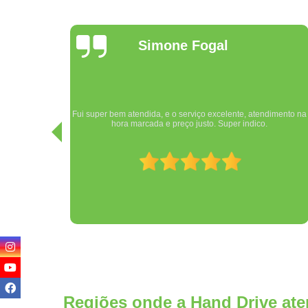
Mayky
Campelo
Equipe Hand Drive extremamente competente, pessoal muito
imento na
atencioso e profissional. Sem contar a humildade e
cordialidade! Muito obrigado, estou muito satisfeito com o
serviço realizado.
Regiões onde a Hand Drive ate