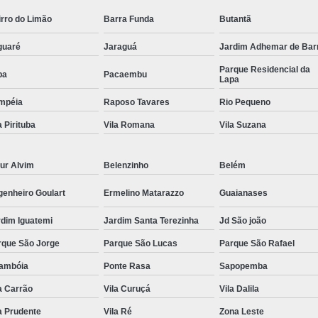
Comando Elétrico Volante para Deficiente F
rro do Limão
Barra Funda
Butantã
Comando Elétrico Volante Pcd
Comando
guaré
Jaraguá
Jardim Adhemar de Bar
Comando Volante Pcd
Comprar Kit 
Parque Residencial da
pa
Pacaembu
Lapa
Comprar Kit Acelerador e Freio E
mpéia
Raposo Tavares
Rio Pequeno
Comprar Kit Acelerador e Freio Eletr
a Pirituba
Vila Romana
Vila Suzana
Comprar Kit Acelerador e Freio Ele
Comprar Kit Acelerador e F
ur Alvim
Belenzinho
Belém
Comprar Kit Acelerador e
genheiro Goulart
Ermelino Matarazzo
Guaianases
Comprar Kit Acelerador e F
rdim Iguatemi
Jardim Santa Terezinha
Jd São joão
Comprar Kit Acelerador e Fr
rque São Jorge
Parque São Lucas
Parque São Rafael
Comprar Kit Acelerador e Freio Ele
rambóia
Ponte Rasa
Sapopemba
Comprar Kit Acelerador e Freio Universal 
a Carrão
Vila Curuçá
Vila Dalila
Embreagem Eletrônica Adaptada
Embr
a Prudente
Vila Ré
Zona Leste