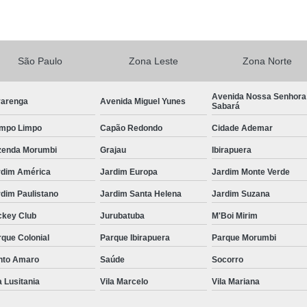
Central de Comando Eletrônico de Volante
Central de Comando 
São Paulo
Zona Leste
Zona Norte
Central de Comando Eletr
Central de Comando El
Avenida Nossa Senhora
varenga
Avenida Miguel Yunes
Sabará
Central de Comando Eletrônico para Veículos
mpo Limpo
Capão Redondo
Cidade Ademar
Central de Comando Eletrônico Remov
zenda Morumbi
Grajau
Ibirapuera
Central de Multimídia
Central Mul
rdim América
Jardim Europa
Jardim Monte Verde
Central Multimídia Android
Central Mult
dim Paulistano
Jardim Santa Helena
Jardim Suzana
Central Multimídia de Pcd
Central Mul
ckey Club
Jurubatuba
M'Boi Mirim
Central Multimídia Pioneer
Central Multi
que Colonial
Parque Ibirapuera
Parque Morumbi
Central de Comando 
nto Amaro
Saúde
Socorro
Comando com Pomo Eletrônico para o Volan
a Lusitania
Vila Marcelo
Vila Mariana
Comando de Seta no Volante Pcd