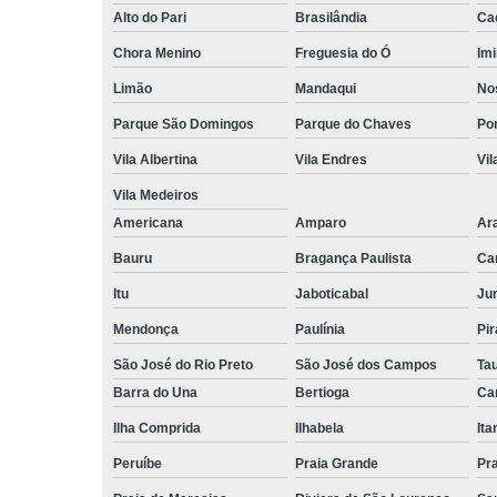
Alto do Pari
Brasilândia
Ca
Chora Menino
Freguesia do Ó
Imi
Limão
Mandaqui
No
Parque São Domingos
Parque do Chaves
Po
Vila Albertina
Vila Endres
Vil
Vila Medeiros
Americana
Amparo
Ar
Bauru
Bragança Paulista
Ca
Itu
Jaboticabal
Jun
Mendonça
Paulínia
Pir
São José do Rio Preto
São José dos Campos
Ta
Barra do Una
Bertioga
Ca
Ilha Comprida
Ilhabela
It
Peruíbe
Praia Grande
Pra