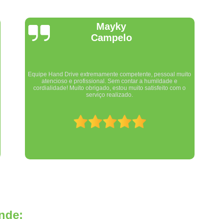
Banco Giratório Automotivo
Ba
Banco Giratório para Automóvel
B
Valmir Martins
Banco Giratório para Veículo
Banco Girató
Banco Giratório Veicular
Câmera de Ré B
Câmera de Ré Carro Pcd
C
Experiência nota 10. Comprei uma adaptação para meu carro,
Câmera de Ré com Visor Pcd
Câmera de 
veio na medida e no grau certinho. Trabalho muito bem feito,
de qualidade excelente.
Câmera de Ré Pcd
Câmera de Ré P
Câmera Ré com Sensor Pcd
Câmera 
Central Multim
Central Multimídia com Câme
Central Multimídia com Tv Digital
Central
Central Multimídia Honda City
Central Mu
Central Multimídia Renegade
Central M
nde:
Central de Comando Eletrônico
Cen