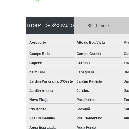
LITORAL DE SÃO PAULO
SP - Interior
Aeroporto
Alto do Boa Vista
Al
Campo Belo
Campo Grande
Ca
Cupecê
Cursino
Fa
Itaim Bibi
Jabaquara
Ja
Jardim Panorama D'Oeste
Jardim Paulista
Jar
Jardim Ângela
Jardins
Jo
Nova Piraju
Parelheiros
Par
Rio Bonito
Sacomã
Sa
Vila Clementina
Vila Clementino
Vil
Água Espraiada
Água Funda