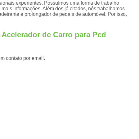
Adaptação de Veículos para Cadeirantes
ionais experientes. Possuímos uma forma de trabalho
er mais informações. Além dos já citados, nós trabalhamos
s
Adaptação de Veículos 
cadeirante e prolongador de pedais de automóvel. Por isso,
Adaptação de Veículos para P
s
 Acelerador de Carro para Pcd
Adaptação de Veículos 
Adaptação de Veículos para Pessoas com Par
Adaptação Veicular Acelerador e Freio Manu
em contato por email.
Adaptação Veicular de Deficientes Fís
Adaptação Veicular para Cadeirantes
Adaptação Veicular Pcd
Ad
Adaptação Veicular Universal
Ada
Adaptação Veicular Universal para Deficie
Banco Automotivo Giratório
Banco
Banco e Base Giratória para Car