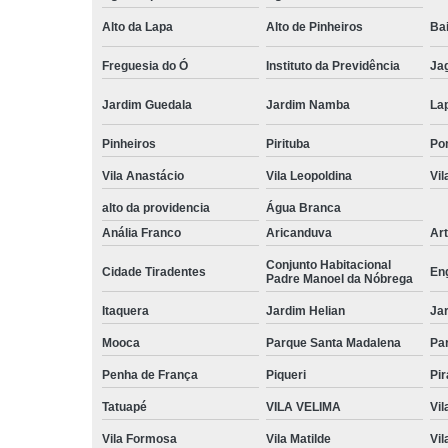
Alto da Lapa
Alto de Pinheiros
Bai
Freguesia do Ó
Instituto da Previdência
Ja
Jardim Guedala
Jardim Namba
La
Pinheiros
Pirituba
Po
Vila Anastácio
Vila Leopoldina
Vil
alto da providencia
Água Branca
Anália Franco
Aricanduva
Art
Conjunto Habitacional
Cidade Tiradentes
En
Padre Manoel da Nóbrega
Itaquera
Jardim Helian
Ja
Mooca
Parque Santa Madalena
Pa
Penha de França
Piqueri
Pi
Tatuapé
VILA VELIMA
Vil
Vila Formosa
Vila Matilde
Vil