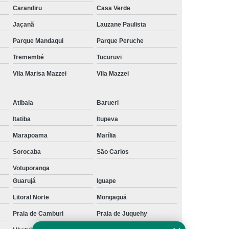
te Físico
Carandiru
Embreagem Eletrônica Deficiente
Casa Verde
Jaçanã
Lauzane Paulista
Embreagem Eletrônica para Deficiente
Parque Mandaqui
Parque Peruche
sicos
Embreagem Eletrônica Progressiva
Tremembé
Tucuruvi
ob Medida para Deficiente
Vila Marisa Mazzei
Vila Mazzei
olo Universal para Cadeirante
ual 90 Graus Modelo Adaptação
Atibaia
Barueri
reio Manual Adaptação
Itatiba
Itupeva
ual Adaptação de Deficientes
Marapoama
Marília
Adaptação de Deficientes Físicos
Sorocaba
São Carlos
l Adaptação Deficientes Físicos
Votuporanga
Guarujá
Iguape
Kit Acelerador e Freio Manual de Adaptação
Litoral Norte
Mongaguá
o Manual para Adaptação
Praia de Camburi
Praia de Juquehy
l para Adaptação de Deficientes