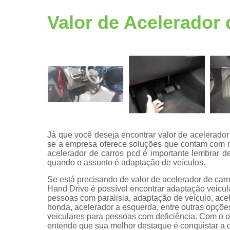
Adaptação
veicular
Valor de Acelerador 
Bancos
giratórios
Câmeras de
ré pcd
Centrais de
multimídia
Central de
comandos
eletrônicos
Já que você deseja encontrar valor de acelerador
se a empresa oferece soluções que contam com m
Central
acelerador de carros pcd é importante lembrar de
multimídias
quando o assunto é adaptação de veículos.
Comando d
Se está precisando de valor de acelerador de carr
volante pcd
Hand Drive é possível encontrar adaptação veicul
pessoas com paralisia, adaptação de veículo, ac
Comprar kit
honda, acelerador a esquerda, entre outras opçõ
aceleradore
veiculares para pessoas com deficiência. Com o ob
e freios
entende que sua melhor destaque é conquistar a c
manuais