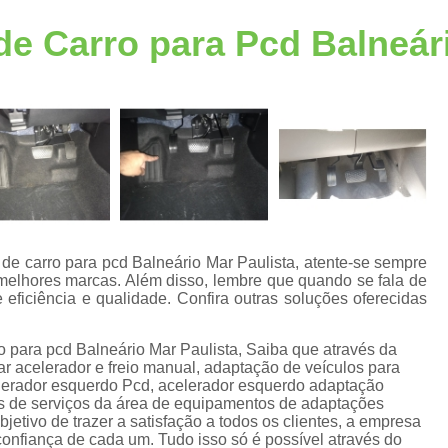
Acelerador Freio ao Solo
Acelerador Freio 
de Carro para Pcd Balneár
Acelerador a Esquerda
Acelerador a Esque
Acelerador Esquerdo Adaptação Honda
A
Acelerador Esquerdo para Auto Escola
Acelerador Esquerdo Pcd
Acelerador Lado Esquerdo Adaptação
A
Acelerador Pedal Lado Esqu
Acessórios de Automotivos Pcd
Acessório
 de carro para pcd Balneário Mar Paulista, atente-se sempre
elhores marcas. Além disso, lembre que quando se fala de
Acessórios em Automotivos Pc
 eficiência e qualidade. Confira outras soluções oferecidas
Acessórios para Automotivos P
e
o para pcd Balneário Mar Paulista, Saiba que através da
Acessórios para Veículos Pcd
Acessór
ar acelerador e freio manual, adaptação de veículos para
elerador esquerdo Pcd, acelerador esquerdo adaptação
Adaptação de Veículo para Cadeirante
es de serviços da área de equipamentos de adaptações
s
jetivo de trazer a satisfação a todos os clientes, a empresa
Adaptação de Veículos Cadeirantes
onfiança de cada um. Tudo isso só é possível através do