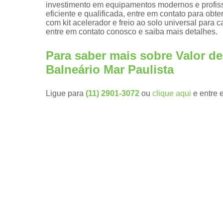
investimento em equipamentos modernos e profiss
eficiente e qualificada, entre em contato para obt
Embreagen
com kit acelerador e freio ao solo universal para 
eletrônicas
entre em contato conosco e saiba mais detalhes.
Kit
aceleradore
Para saber mais sobre Valor de
e freios
manuais
Balneário Mar Paulista
Módulos de
subida de
Ligue para
(11) 2901-3072
ou
clique aqui
e entre 
vidro pcd
Pomos de
volante
Pomos
giratórios
Prolongador
de pedais