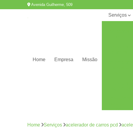
Avenida Guilherme, 509
Serviços
Acelerador
de carros
pcd
Aceleradore
e freios
Home
Empresa
Missão
Aceleradore
e freios ao
solo
Aceleradore
esquerdos
Acessórios
para carro
pcd
Adaptação
de veículos
Home
Serviços
acelerador de carros pcd
acele