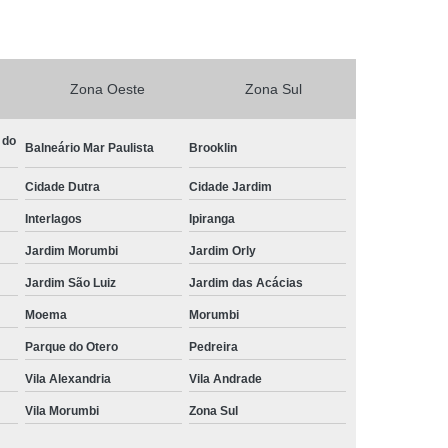
Central de Comando Eletrônico para Automóveis
Eletrônico para Carros
Zona Oeste
Zona Sul
ônico para Carros Especiais
etrônico para Deficiente
 do
Balneário Mar Paulista
Brooklin
Central de Comando Eletrônico para Volante
Cidade Dutra
Cidade Jardim
ível
Comandos de Painel ao Volante
Interlagos
Ipiranga
timídia
Central Multimídia Adaptada
Jardim Morumbi
Jardim Orly
imídia com Gps
Central Multimídia com Tv
Jardim São Luiz
Jardim das Acácias
timídia para Pcd
Central Multimídia Pcd
Moema
Morumbi
mídia Retrátil
Central Multimídia Universal
Parque do Otero
Pedreira
Eletrônica Volante Pcd
Vila Alexandria
Vila Andrade
te Pcd
Comando de Painel ao Volante Pcd
Vila Morumbi
Zona Sul
Comando Elétrico de Volante Pcd