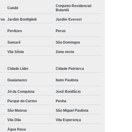
Conjunto Residencial
ísico
Comando Elétrico Volante para Pcd
Caiubi
Butantã
 Pcd Volante
Comando Volante para Pcd
ros
Jardim Bonfiglioli
Jardim Everest
Acelerador e Freio Eletrônico Adaptação
Perdizes
Perus
letrônico Adaptação de Deficientes
Sumaré
São Domingos
ônico Adaptação de Deficientes Físicos
Vila Sônia
Zona oeste
trônico Adaptação Deficientes Físicos
reio Eletrônico Adaptação Pcd
Cidade Líder
Cidade Patriarca
 Freio Eletrônico Adaptado
Guaianazes
Itaim Paulista
reio Eletrônico de Adaptação
Jd da Conquista
José Bonifácio
eio Eletrônico para Adaptação
Parque do Carmo
Penha
trônico para Adaptação de Deficientes
São Mateus
São Miguel Paulista
para Deficientes
Embreagem Eletrônica
Vila Dila
Vila Esperança
eagem Eletrônica Adaptada para Deficiente
Água Rasa