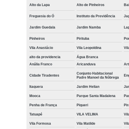
Alto da Lapa
Alto de Pinheiros
Bai
Freguesia do Ó
Instituto da Previdência
Ja
Jardim Guedala
Jardim Namba
La
Pinheiros
Pirituba
Po
Vila Anastácio
Vila Leopoldina
Vil
alto da providencia
Água Branca
Anália Franco
Aricanduva
Art
Conjunto Habitacional
Cidade Tiradentes
En
Padre Manoel da Nóbrega
Itaquera
Jardim Helian
Ja
Mooca
Parque Santa Madalena
Pa
Penha de França
Piqueri
Pi
Tatuapé
VILA VELIMA
Vil
Vila Formosa
Vila Matilde
Vil