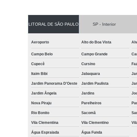
LITORAL DE SÃO PAULO
SP - Interior
Aeroporto
Alto do Boa Vista
Al
Campo Belo
Campo Grande
Ca
Cupecê
Cursino
Fa
Itaim Bibi
Jabaquara
Ja
Jardim Panorama D'Oeste
Jardim Paulista
Jar
Jardim Ângela
Jardins
Jo
Nova Piraju
Parelheiros
Par
Rio Bonito
Sacomã
Sa
Vila Clementina
Vila Clementino
Vil
Água Espraiada
Água Funda