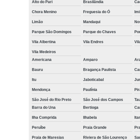
Alto do Pari
Brasilândia
Ca
Chora Menino
Freguesia do Ó
Imi
Limão
Mandaqui
No
Parque São Domingos
Parque do Chaves
Po
Vila Albertina
Vila Endres
Vil
Vila Medeiros
Americana
Amparo
Ar
Bauru
Bragança Paulista
Ca
Itu
Jaboticabal
Jun
Mendonça
Paulínia
Pir
São José do Rio Preto
São José dos Campos
Ta
Barra do Una
Bertioga
Ca
Ilha Comprida
Ilhabela
It
Peruíbe
Praia Grande
Pra
Praia de Maresias
Riviera de São Lourenço
Sa