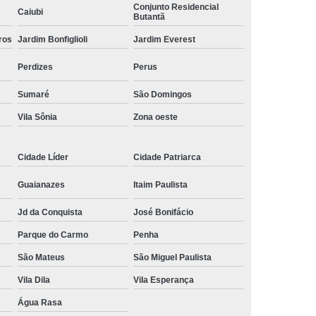
Conjunto Residencial
Caiubi
ísico
Comando Elétrico Volante para Pcd
Butantã
ros
 Pcd Volante
Jardim Bonfiglioli
Comando Volante para Pcd
Jardim Everest
Acelerador e Freio Eletrônico Adaptação
Perdizes
Perus
letrônico Adaptação de Deficientes
Sumaré
São Domingos
ônico Adaptação de Deficientes Físicos
Vila Sônia
Zona oeste
trônico Adaptação Deficientes Físicos
Cidade Líder
Cidade Patriarca
reio Eletrônico Adaptação Pcd
 Freio Eletrônico Adaptado
Guaianazes
Itaim Paulista
reio Eletrônico de Adaptação
Jd da Conquista
José Bonifácio
eio Eletrônico para Adaptação
Parque do Carmo
Penha
trônico para Adaptação de Deficientes
São Mateus
São Miguel Paulista
para Deficientes
Embreagem Eletrônica
Vila Dila
Vila Esperança
Água Rasa
eagem Eletrônica Adaptada para Deficiente