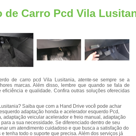
Acelerador Freio ao Solo
Acelerador Freio 
 de Carro Pcd Vila Lusitan
Acelerador a Esquerda
Acelerador a Esque
Acelerador Esquerdo Adaptação Honda
A
Acelerador Esquerdo para Auto Escola
Acelerador Esquerdo Pcd
Acelerador Lado Esquerdo Adaptação
A
Acelerador Pedal Lado Esqu
Acessórios de Automotivos Pcd
Acessório
rdo de carro pcd Vila Lusitania, atente-se sempre se a
ores marcas. Além disso, lembre que quando se fala de
Acessórios em Automotivos Pc
 eficiência e qualidade. Confira outras soluções oferecidas
Acessórios para Automotivos P
e
Lusitania? Saiba que com a Hand Drive você pode achar
Acessórios para Veículos Pcd
Acessór
 esquerdo adaptação honda e acelerador esquerdo Pcd,
, adaptação veicular acelerador e freio manual, adaptação
Adaptação de Veículo para Cadeirante
s para a sua necessidade. Se diferenciado dentro de seu
s
ar um atendimento cuidadoso e que busca a satisfação do
Adaptação de Veículos Cadeirantes
 e tenha todo o suporte que precisa. Além dos serviços já