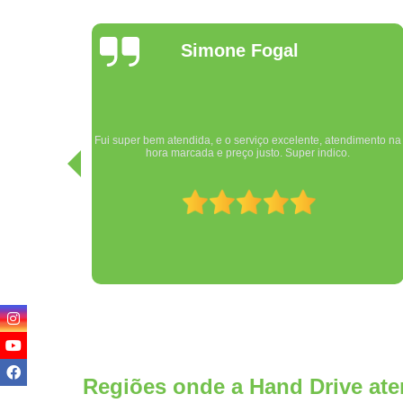
Mayky
Campelo
Equipe Hand Drive extremamente competente, pessoal muito
imento na
atencioso e profissional. Sem contar a humildade e
cordialidade! Muito obrigado, estou muito satisfeito com o
serviço realizado.
Regiões onde a Hand Drive ate