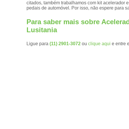
citados, também trabalhamos com kit acelerador e 
pedais de automóvel. Por isso, não espere para s
Embreagen
eletrônicas
Para saber mais sobre Acelera
Kit
aceleradore
Lusitania
e freios
manuais
Ligue para
(11) 2901-3072
ou
clique aqui
e entre 
Módulos de
subida de
vidro pcd
Pomos de
volante
Pomos
giratórios
Prolongador
de pedais