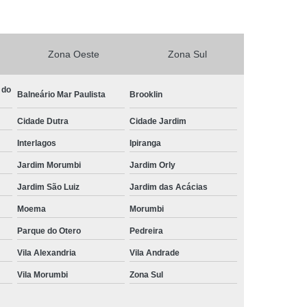
Central de Comando Eletrônico para Automóveis
Eletrônico para Carros
Zona Oeste
Zona Sul
ônico para Carros Especiais
etrônico para Deficiente
 do
Balneário Mar Paulista
Brooklin
Central de Comando Eletrônico para Volante
Cidade Dutra
Cidade Jardim
ível
Comandos de Painel ao Volante
Interlagos
Ipiranga
timídia
Central Multimídia Adaptada
Jardim Morumbi
Jardim Orly
imídia com Gps
Central Multimídia com Tv
Jardim São Luiz
Jardim das Acácias
timídia para Pcd
Central Multimídia Pcd
Moema
Morumbi
mídia Retrátil
Central Multimídia Universal
Parque do Otero
Pedreira
Eletrônica Volante Pcd
Vila Alexandria
Vila Andrade
Vila Morumbi
Zona Sul
te Pcd
Comando de Painel ao Volante Pcd
Comando Elétrico de Volante Pcd