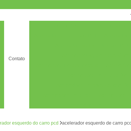
Acelerador Carro Pcd
Acelerador de 
Acelerador do Carro para Pcd
Acelerador 
Acelerador Esquerdo de Carro Pcd
s
Acelerador Esquerdo para Carro
Contato
s
Acelerador e Freio Americano
Acelerador e
Acelerador e Freio Lado Direi
s
Acelerador e Freio Manual para Def
Acelerador e Freio Pcd
Acelerador e Fr
Acelerador e Freio ao Solo
Acelerador e Freio Manual ao Solo
rador esquerdo do carro pcd
acelerador esquerdo de carro pcd
Acelerador e Freio Manual Solo
Acelerado