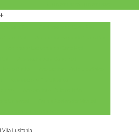
(11) 2901-3072
(11) 2901-3082
Carro para Pcd
Acelerador de Carro Pcd
do Carro Pcd
Acelerador Esquerdo Carro Pcd
Acelerador Esquerdo do Carro Pcd
 Pcd
Acelerador para Carro Pcd
 Freio Direito
Acelerador e Freio Eletrônico
to
Acelerador e Freio Manual
iciente
Acelerador e Freio na Mão
eio Universal
Freio e Acelerador Manual
Acelerador e Freio ao Solo Pcd
Acelerador e Freio Manual ao Solo Pcd
 Vila Lusitania
r e Freio Solo
Acelerador e Freio Solo Pcd