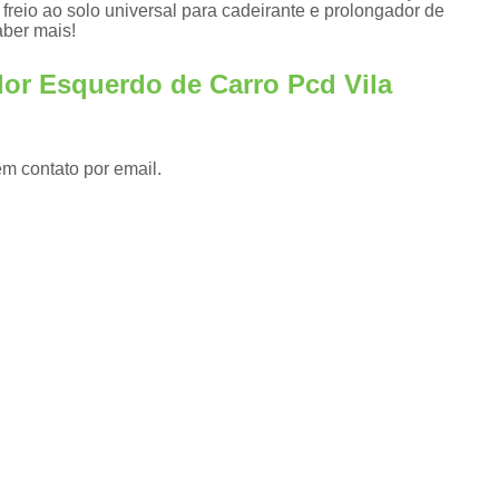
Adaptação de Veículos para Cadeirantes
freio ao solo universal para cadeirante e prolongador de
aber mais!
s
Adaptação de Veículos 
dor Esquerdo de Carro Pcd Vila
Adaptação de Veículos para P
s
Adaptação de Veículos 
Adaptação de Veículos para Pessoas com Par
em contato por email.
Adaptação Veicular Acelerador e Freio Manu
Adaptação Veicular de Deficientes Fís
Adaptação Veicular para Cadeirantes
Adaptação Veicular Pcd
Ad
Adaptação Veicular Universal
Ada
Adaptação Veicular Universal para Deficie
Banco Automotivo Giratório
Banco
Banco e Base Giratória para Car