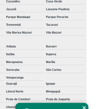
Carandiru
Casa Verde
te Físico
Embreagem Eletrônica Deficiente
Jaçanã
Lauzane Paulista
Embreagem Eletrônica para Deficiente
Parque Mandaqui
Parque Peruche
sicos
Embreagem Eletrônica Progressiva
Tremembé
Tucuruvi
ob Medida para Deficiente
Vila Marisa Mazzei
Vila Mazzei
olo Universal para Cadeirante
ual 90 Graus Modelo Adaptação
Atibaia
Barueri
reio Manual Adaptação
Itatiba
Itupeva
ual Adaptação de Deficientes
Marapoama
Marília
Sorocaba
São Carlos
Adaptação de Deficientes Físicos
Votuporanga
l Adaptação Deficientes Físicos
Guarujá
Iguape
Kit Acelerador e Freio Manual de Adaptação
Litoral Norte
Mongaguá
o Manual para Adaptação
Praia de Camburi
Praia de Juquehy
l para Adaptação de Deficientes
Ubatuba
litoral paulista