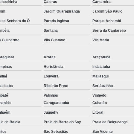
choeirinha
Caieras
Cantareira
Embreagem Eletrônica Adaptada para Deficien
rim
Jardim Guarapiranga
Jardim São Paulo
Embreagem Eletrônica para Cadeirante
ssa Senhora do Ó
Parada Inglesa
Parque Anhembi
Embreagem Eletrônica para Deficientes Fí
mpéia
Santana
Serra da Cantareira
Embreagem Eletrônica s
a Guilherme
Vila Gustavo
Vila Maria
Kit Acelerador e Freio ao S
Kit Acelerador e Freio Man
araquara
Araras
Araçatuba
Kit Acelerador e F
mpinas
Hortolândia
Indaiatuba
Kit Acelerador e Freio Man
diaí
Louveira
Mailasqui
acicaba
Ribeirão Preto
Sertãozinho
Kit Acelerador e Freio Manual 
ubaté
Valinhos
Vinhedo
Kit Acelerador e Freio Manua
nanéia
Caraguatatuba
Cubatão
Kit Acelerador e Freio Manual Adaptação Pcd
anhaém
Juquehy
Litoral
Kit Acelerador e Frei
ia da Baleia
Praia da Barra do Say
Praia da Boiçucanga
Kit Acelerador e Freio Manua
ntos
São Sebastião
São Vicente