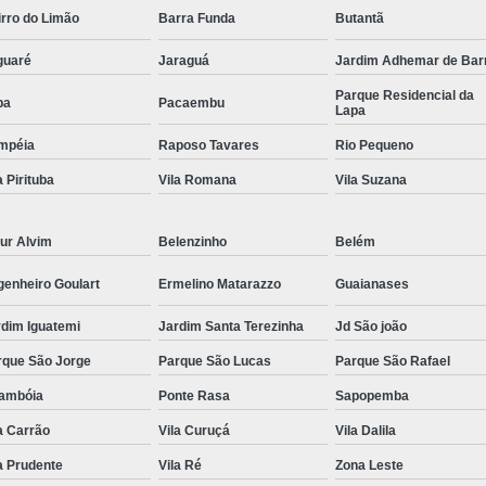
rro do Limão
Barra Funda
Butantã
Comando Elétrico Volante para Deficiente F
guaré
Comando Elétrico Volante Pcd
Jaraguá
Jardim Adhemar de Bar
Comando
Parque Residencial da
Comando Volante Pcd
Comprar Kit 
pa
Pacaembu
Lapa
Comprar Kit Acelerador e Freio E
mpéia
Raposo Tavares
Rio Pequeno
Comprar Kit Acelerador e Freio Eletr
a Pirituba
Vila Romana
Vila Suzana
Comprar Kit Acelerador e Freio Ele
ur Alvim
Belenzinho
Belém
Comprar Kit Acelerador e F
Comprar Kit Acelerador e
genheiro Goulart
Ermelino Matarazzo
Guaianases
Comprar Kit Acelerador e F
rdim Iguatemi
Jardim Santa Terezinha
Jd São joão
Comprar Kit Acelerador e Fr
rque São Jorge
Parque São Lucas
Parque São Rafael
Comprar Kit Acelerador e Freio Ele
rambóia
Ponte Rasa
Sapopemba
Comprar Kit Acelerador e Freio Universal 
a Carrão
Vila Curuçá
Vila Dalila
a Prudente
Vila Ré
Zona Leste
Embreagem Eletrônica Adaptada
Embr