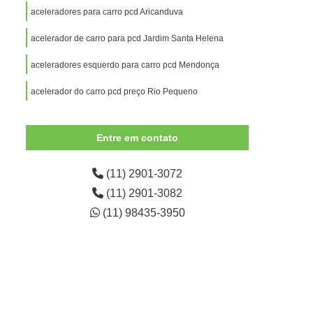
Adaptação de Veículos para Deficientes
aceleradores para carro pcd Aricanduva
para Deficientes Físicos
acelerador de carro para pcd Jardim Santa Helena
essoas com Mobilidade Reduzida
aceleradores esquerdo para carro pcd Mendonça
para Pessoas com Nanismo
acelerador do carro pcd preço Rio Pequeno
alisia
Adaptação Veículo Deficiente Físico
al
Adaptação Veicular de Cadeira de Rodas
Entre em contato
icos
Adaptação Veicular Deficientes
Adaptação Veicular para Deficientes
(11) 2901-3072
(11) 2901-3082
aptação Veicular Pcd Universal
(11) 98435-3950
ptação Veicular Universal Deficientes
ntes
Adaptação Veicular Universal Portátil
 Automotivo Giratório para Deficiente
ro
Banco Giratório Auto Veicular