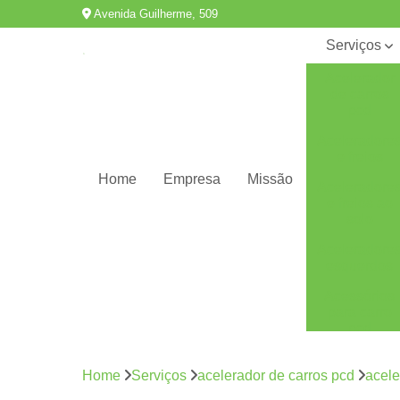
Avenida Guilherme, 509
Serviços
Acelerador
de carros
pcd
Aceleradore
e freios
Home
Empresa
Missão
Aceleradore
e freios ao
solo
Aceleradore
esquerdos
Acessórios
para carro
pcd
Adaptação
de veículos
Home
Serviços
acelerador de carros pcd
acele