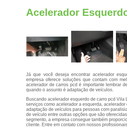
Adaptação
veicular
Acelerador Esquerdo
Bancos
giratórios
Câmeras de
ré pcd
Centrais de
multimídia
Central de
comandos
eletrônicos
Já que você deseja encontrar acelerador esque
empresa oferece soluções que contam com melh
Central
acelerador de carros pcd é importante lembrar de
multimídias
quando o assunto é adaptação de veículos.
Comando d
Buscando acelerador esquerdo de carro pcd Vila 
volante pcd
serviços como acelerador a esquerda, acelerador
adaptação de veículos para pessoas com paralisia
Comprar kit
de veículo entre outras opções que são oferecida
aceleradore
segmento, a empresa consegue também proporcion
e freios
cliente. Entre em contato com nossos profissionais
manuais