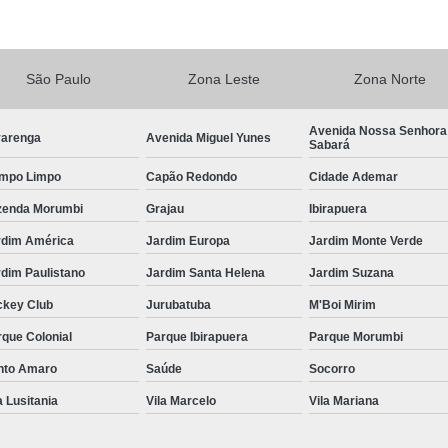
Central de Comando Eletrônico de Volante
Central de Comando 
São Paulo
Zona Leste
Zona Norte
Central de Comando Eletr
Central de Comando El
Avenida Nossa Senhora
varenga
Avenida Miguel Yunes
Sabará
Central de Comando Eletrônico para Veículos
mpo Limpo
Capão Redondo
Cidade Ademar
Central de Comando Eletrônico Remov
zenda Morumbi
Grajau
Ibirapuera
Central de Multimídia
Central Mul
rdim América
Jardim Europa
Jardim Monte Verde
Central Multimídia Android
Central Mult
dim Paulistano
Jardim Santa Helena
Jardim Suzana
Central Multimídia de Pcd
Central Mul
ckey Club
Jurubatuba
M'Boi Mirim
Central Multimídia Pioneer
Central Multi
que Colonial
Parque Ibirapuera
Parque Morumbi
Central de Comando 
nto Amaro
Saúde
Socorro
a Lusitania
Vila Marcelo
Vila Mariana
Comando com Pomo Eletrônico para o Volan
Comando de Seta no Volante Pcd