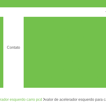
Acelerador Carro Pcd
Acelerador de 
Acelerador do Carro para Pcd
Acelerador 
Acelerador Esquerdo de Carro Pcd
s
Acelerador Esquerdo para Carro
Contato
s
Acelerador e Freio Americano
Acelerador e
Acelerador e Freio Lado Direi
s
Acelerador e Freio Manual para Def
Acelerador e Freio Pcd
Acelerador e Fr
Acelerador e Freio ao Solo
Acelerador e Freio Manual ao Solo
rador esquerdo carro pcd
valor de acelerador esquerdo para 
Acelerador e Freio Manual Solo
Acelerado