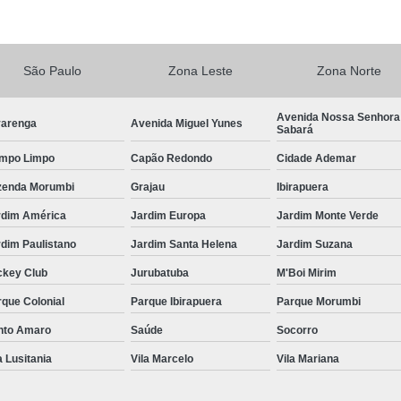
Central de Comando Eletrônico de Volante
Central de Comando 
São Paulo
Zona Leste
Zona Norte
Central de Comando Eletr
Central de Comando El
Avenida Nossa Senhora
varenga
Avenida Miguel Yunes
Sabará
Central de Comando Eletrônico para Veículos
mpo Limpo
Capão Redondo
Cidade Ademar
Central de Comando Eletrônico Remov
zenda Morumbi
Grajau
Ibirapuera
Central de Multimídia
Central Mul
rdim América
Jardim Europa
Jardim Monte Verde
Central Multimídia Android
Central Mult
dim Paulistano
Jardim Santa Helena
Jardim Suzana
Central Multimídia de Pcd
Central Mul
ckey Club
Jurubatuba
M'Boi Mirim
Central Multimídia Pioneer
Central Multi
que Colonial
Parque Ibirapuera
Parque Morumbi
Central de Comando 
nto Amaro
Saúde
Socorro
a Lusitania
Vila Marcelo
Vila Mariana
Comando com Pomo Eletrônico para o Volan
Comando de Seta no Volante Pcd