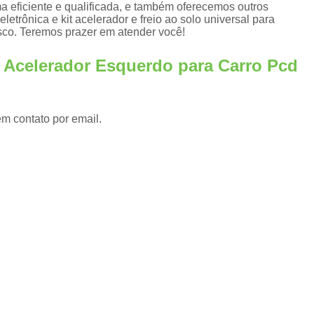
Adaptação de Veículos para Cadeirantes
 eficiente e qualificada, e também oferecemos outros
trônica e kit acelerador e freio ao solo universal para
s
Adaptação de Veículos 
sco. Teremos prazer em atender você!
Adaptação de Veículos para P
e Acelerador Esquerdo para Carro Pcd
s
Adaptação de Veículos 
Adaptação de Veículos para Pessoas com Par
em contato por email.
Adaptação Veicular Acelerador e Freio Manu
Adaptação Veicular de Deficientes Fís
Adaptação Veicular para Cadeirantes
Adaptação Veicular Pcd
Ad
Adaptação Veicular Universal
Ada
Adaptação Veicular Universal para Deficie
Banco Automotivo Giratório
Banco
Banco e Base Giratória para Car