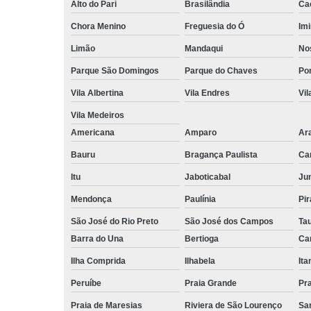
Alto do Pari
Brasilândia
Ca
Chora Menino
Freguesia do Ó
Imi
Limão
Mandaqui
No
Parque São Domingos
Parque do Chaves
Po
Vila Albertina
Vila Endres
Vil
Vila Medeiros
Americana
Amparo
Ar
Bauru
Bragança Paulista
Ca
Itu
Jaboticabal
Jun
Mendonça
Paulínia
Pir
São José do Rio Preto
São José dos Campos
Ta
Barra do Una
Bertioga
Ca
Ilha Comprida
Ilhabela
It
Peruíbe
Praia Grande
Pra
Praia de Maresias
Riviera de São Lourenço
Sa