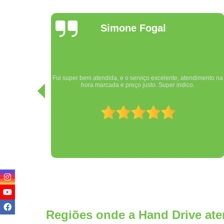
Mayky
Campelo
Equipe Hand Drive extremamente competente, pessoal muito
imento na
atencioso e profissional. Sem contar a humildade e
cordialidade! Muito obrigado, estou muito satisfeito com o
serviço realizado.
Regiões onde a Hand Drive ate