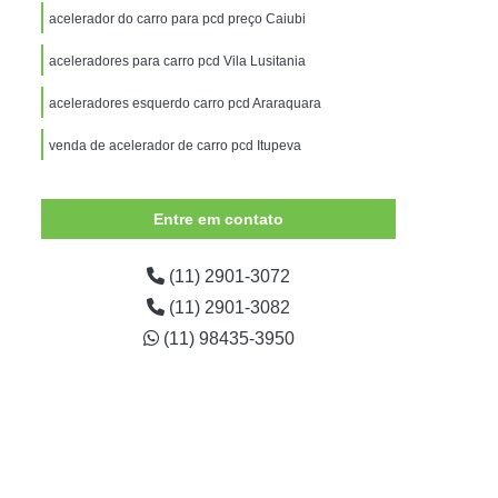
Adaptação de Veículos para Deficientes
acelerador do carro para pcd preço Caiubi
para Deficientes Físicos
aceleradores para carro pcd Vila Lusitania
essoas com Mobilidade Reduzida
aceleradores esquerdo carro pcd Araraquara
para Pessoas com Nanismo
venda de acelerador de carro pcd Itupeva
alisia
Adaptação Veículo Deficiente Físico
al
Adaptação Veicular de Cadeira de Rodas
Entre em contato
icos
Adaptação Veicular Deficientes
Adaptação Veicular para Deficientes
(11) 2901-3072
(11) 2901-3082
aptação Veicular Pcd Universal
(11) 98435-3950
ptação Veicular Universal Deficientes
ntes
Adaptação Veicular Universal Portátil
 Automotivo Giratório para Deficiente
ro
Banco Giratório Auto Veicular