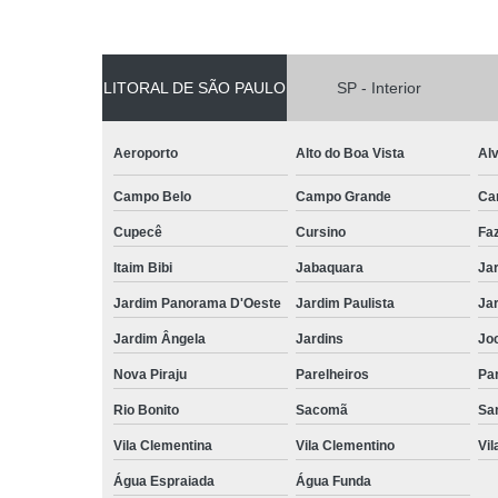
LITORAL DE SÃO PAULO
SP - Interior
Aeroporto
Alto do Boa Vista
Al
Campo Belo
Campo Grande
Ca
Cupecê
Cursino
Fa
Itaim Bibi
Jabaquara
Ja
Jardim Panorama D'Oeste
Jardim Paulista
Jar
Jardim Ângela
Jardins
Jo
Nova Piraju
Parelheiros
Par
Rio Bonito
Sacomã
Sa
Vila Clementina
Vila Clementino
Vil
Água Espraiada
Água Funda