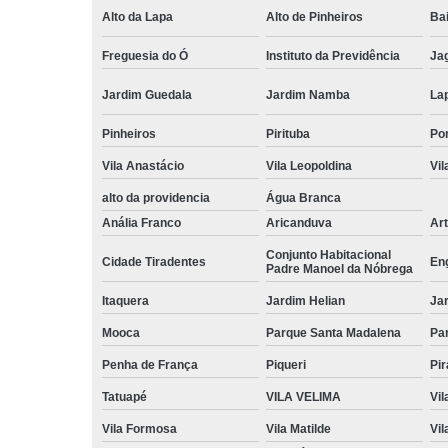
Alto da Lapa
Alto de Pinheiros
Bai
Freguesia do Ó
Instituto da Previdência
Ja
Jardim Guedala
Jardim Namba
La
Pinheiros
Pirituba
Po
Vila Anastácio
Vila Leopoldina
Vil
alto da providencia
Água Branca
Anália Franco
Aricanduva
Art
Conjunto Habitacional
Cidade Tiradentes
En
Padre Manoel da Nóbrega
Itaquera
Jardim Helian
Ja
Mooca
Parque Santa Madalena
Pa
Penha de França
Piqueri
Pi
Tatuapé
VILA VELIMA
Vil
Vila Formosa
Vila Matilde
Vil