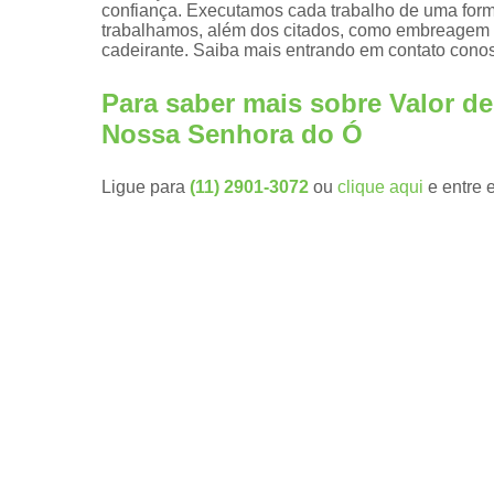
confiança. Executamos cada trabalho de uma forma
trabalhamos, além dos citados, como embreagem ele
Embreagen
cadeirante. Saiba mais entrando em contato cono
eletrônicas
Kit
Para saber mais sobre Valor d
aceleradore
e freios
Nossa Senhora do Ó
manuais
Módulos de
Ligue para
(11) 2901-3072
ou
clique aqui
e entre 
subida de
vidro pcd
Pomos de
volante
Pomos
giratórios
Prolongador
de pedais