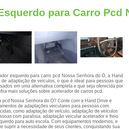
Acelerador Freio ao Solo
Acelerador Freio 
 Esquerdo para Carro Pcd
Acelerador a Esquerda
Acelerador a Esque
Acelerador Esquerdo Adaptação Honda
A
Acelerador Esquerdo para Auto Escola
Acelerador Esquerdo Pcd
Acelerador Lado Esquerdo Adaptação
A
Acelerador Pedal Lado Esqu
Acessórios de Automotivos Pcd
Acessório
rador esquerdo para carro pcd Nossa Senhora do Ó, a Hand
 de adaptação de veículos, o que é ideal para pessoas que
Acessórios em Automotivos Pc
ssados em uma alternativa completa e que seja oferecida por
ira mais soluções sobre acelerador de carros pcd.
Acessórios para Automotivos P
e
ro pcd Nossa Senhora do Ó? Conte com a Hand Drive e
Acessórios para Veículos Pcd
Acessór
pamentos de adaptações veiculares para pessoas com
recidas, como adaptação de veículo, adaptação de veículos
Adaptação de Veículo para Cadeirante
soas com paralisia, adaptação veicular acelerador e freio
s
squerdo para auto escola. Com equipamentos modernos, e
Adaptação de Veículos Cadeirantes
e suprir a necessidade de seus clientes, conquistando sua