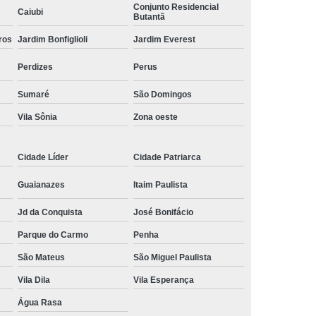
Conjunto Residencial
Caiubi
ísico
Comando Elétrico Volante para Pcd
Butantã
ros
 Pcd Volante
Jardim Bonfiglioli
Comando Volante para Pcd
Jardim Everest
Acelerador e Freio Eletrônico Adaptação
Perdizes
Perus
letrônico Adaptação de Deficientes
Sumaré
São Domingos
ônico Adaptação de Deficientes Físicos
Vila Sônia
Zona oeste
trônico Adaptação Deficientes Físicos
Cidade Líder
Cidade Patriarca
reio Eletrônico Adaptação Pcd
 Freio Eletrônico Adaptado
Guaianazes
Itaim Paulista
reio Eletrônico de Adaptação
Jd da Conquista
José Bonifácio
eio Eletrônico para Adaptação
Parque do Carmo
Penha
trônico para Adaptação de Deficientes
São Mateus
São Miguel Paulista
para Deficientes
Embreagem Eletrônica
Vila Dila
Vila Esperança
Água Rasa
eagem Eletrônica Adaptada para Deficiente