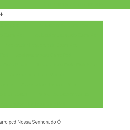
(11) 2901-3072
(11) 2901-3082
Carro para Pcd
Acelerador de Carro Pcd
do Carro Pcd
Acelerador Esquerdo Carro Pcd
Acelerador Esquerdo do Carro Pcd
 Pcd
Acelerador para Carro Pcd
 Freio Direito
Acelerador e Freio Eletrônico
to
Acelerador e Freio Manual
iciente
Acelerador e Freio na Mão
eio Universal
Freio e Acelerador Manual
Acelerador e Freio ao Solo Pcd
Acelerador e Freio Manual ao Solo Pcd
carro pcd Nossa Senhora do Ó
r e Freio Solo
Acelerador e Freio Solo Pcd