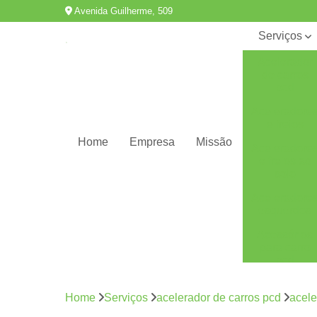
Avenida Guilherme, 509
Serviços
Acelerador
de carros
pcd
Aceleradore
e freios
Home
Empresa
Missão
Aceleradore
e freios ao
solo
Aceleradore
esquerdos
Acessórios
para carro
pcd
Adaptação
de veículos
Home
Serviços
acelerador de carros pcd
acele