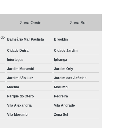
Central de Comando Eletrônico para Automóveis
Eletrônico para Carros
Zona Oeste
Zona Sul
ônico para Carros Especiais
etrônico para Deficiente
 do
Balneário Mar Paulista
Brooklin
Central de Comando Eletrônico para Volante
Cidade Dutra
Cidade Jardim
ível
Comandos de Painel ao Volante
Interlagos
Ipiranga
timídia
Central Multimídia Adaptada
Jardim Morumbi
Jardim Orly
imídia com Gps
Central Multimídia com Tv
Jardim São Luiz
Jardim das Acácias
timídia para Pcd
Central Multimídia Pcd
Moema
Morumbi
mídia Retrátil
Central Multimídia Universal
Parque do Otero
Pedreira
Eletrônica Volante Pcd
Vila Alexandria
Vila Andrade
Vila Morumbi
Zona Sul
te Pcd
Comando de Painel ao Volante Pcd
Comando Elétrico de Volante Pcd