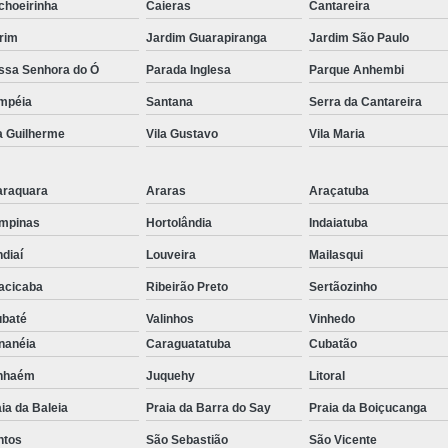
choeirinha
Caieras
Cantareira
Embreagem Eletrônica Adaptada para Deficien
rim
Jardim Guarapiranga
Jardim São Paulo
Embreagem Eletrônica para Cadeirante
ssa Senhora do Ó
Parada Inglesa
Parque Anhembi
Embreagem Eletrônica para Deficientes Fí
mpéia
Santana
Serra da Cantareira
Embreagem Eletrônica s
a Guilherme
Vila Gustavo
Vila Maria
Kit Acelerador e Freio ao S
Kit Acelerador e Freio Man
araquara
Araras
Araçatuba
Kit Acelerador e F
mpinas
Hortolândia
Indaiatuba
Kit Acelerador e Freio Man
diaí
Louveira
Mailasqui
acicaba
Ribeirão Preto
Sertãozinho
Kit Acelerador e Freio Manual 
ubaté
Valinhos
Vinhedo
Kit Acelerador e Freio Manua
nanéia
Caraguatatuba
Cubatão
Kit Acelerador e Freio Manual Adaptação Pcd
anhaém
Juquehy
Litoral
Kit Acelerador e Frei
ia da Baleia
Praia da Barra do Say
Praia da Boiçucanga
Kit Acelerador e Freio Manua
ntos
São Sebastião
São Vicente