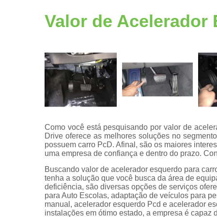
Adaptação
veicular
Valor de Acelerador
Bancos
giratórios
Câmeras de
ré pcd
Centrais de
multimídia
Central de
comandos
eletrônicos
Como você está pesquisando por valor de acele
Drive oferece as melhores soluções no segmento
Central
possuem carro PcD. Afinal, são os maiores intere
multimídias
uma empresa de confiança e dentro do prazo. Conf
Comando d
Buscando valor de acelerador esquerdo para car
volante pcd
tenha a solução que você busca da área de equi
deficiência, são diversas opções de serviços ofe
Comprar kit
para Auto Escolas, adaptação de veículos para pes
aceleradore
manual, acelerador esquerdo Pcd e acelerador e
e freios
instalações em ótimo estado, a empresa é capaz d
manuais