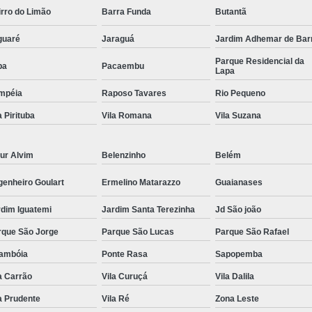
rro do Limão
Barra Funda
Butantã
Comando Elétrico Volante para Deficiente F
guaré
Comando Elétrico Volante Pcd
Jaraguá
Jardim Adhemar de Bar
Comando
Parque Residencial da
Comando Volante Pcd
Comprar Kit 
pa
Pacaembu
Lapa
Comprar Kit Acelerador e Freio E
mpéia
Raposo Tavares
Rio Pequeno
Comprar Kit Acelerador e Freio Eletr
a Pirituba
Vila Romana
Vila Suzana
Comprar Kit Acelerador e Freio Ele
ur Alvim
Belenzinho
Belém
Comprar Kit Acelerador e F
Comprar Kit Acelerador e
genheiro Goulart
Ermelino Matarazzo
Guaianases
Comprar Kit Acelerador e F
rdim Iguatemi
Jardim Santa Terezinha
Jd São joão
Comprar Kit Acelerador e Fr
rque São Jorge
Parque São Lucas
Parque São Rafael
Comprar Kit Acelerador e Freio Ele
rambóia
Ponte Rasa
Sapopemba
Comprar Kit Acelerador e Freio Universal 
a Carrão
Vila Curuçá
Vila Dalila
a Prudente
Vila Ré
Zona Leste
Embreagem Eletrônica Adaptada
Embr