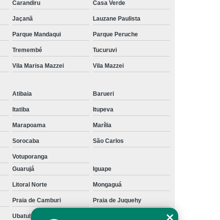
Carandiru
Casa Verde
te Físico
Embreagem Eletrônica Deficiente
Jaçanã
Lauzane Paulista
Embreagem Eletrônica para Deficiente
Parque Mandaqui
Parque Peruche
sicos
Embreagem Eletrônica Progressiva
Tremembé
Tucuruvi
ob Medida para Deficiente
Vila Marisa Mazzei
Vila Mazzei
olo Universal para Cadeirante
ual 90 Graus Modelo Adaptação
Atibaia
Barueri
reio Manual Adaptação
Itatiba
Itupeva
ual Adaptação de Deficientes
Marapoama
Marília
Sorocaba
São Carlos
Adaptação de Deficientes Físicos
Votuporanga
l Adaptação Deficientes Físicos
Guarujá
Iguape
Kit Acelerador e Freio Manual de Adaptação
Litoral Norte
Mongaguá
o Manual para Adaptação
Praia de Camburi
Praia de Juquehy
l para Adaptação de Deficientes
Ubatuba
litoral paulista