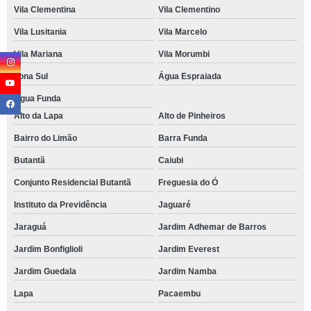
Vila Clementina
Vila Clementino
Vila Lusitania
Vila Marcelo
Vila Mariana
Vila Morumbi
Zona Sul
Água Espraiada
Água Funda
Alto da Lapa
Alto de Pinheiros
Bairro do Limão
Barra Funda
Butantã
Caiubi
Conjunto Residencial Butantã
Freguesia do Ó
Instituto da Previdência
Jaguaré
Jaraguá
Jardim Adhemar de Barros
Jardim Bonfiglioli
Jardim Everest
Jardim Guedala
Jardim Namba
Lapa
Pacaembu