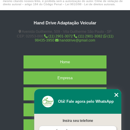
mesmo citando nossos links, é proibida sem a autorização do autor. Crime de violação de
direito autoral – artigo 184 do Código Penal –
Lei 9610/98 - Lei de direitos autorais
.
Hand Drive Adaptação Veicular
Avenida Guilherme, 509 - Vila Guilherme São Paulo - SP
CEP: 02053-000
(11) 2901-3072
(11) 2901-3082
(11)
98435-3950
handdrive@gmail.com
Home
Empresa
Missão
Olá! Fale agora pelo WhatsApp
Serviços
Insira seu telefone
Contato