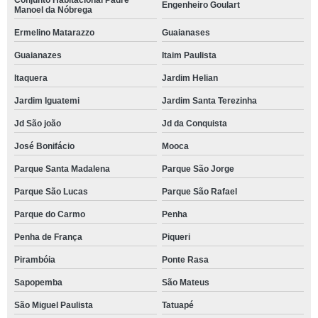
Conjunto Habitacional Padre
Engenheiro Goulart
Manoel da Nóbrega
Ermelino Matarazzo
Guaianases
Guaianazes
Itaim Paulista
Itaquera
Jardim Helian
Jardim Iguatemi
Jardim Santa Terezinha
Jd São joão
Jd da Conquista
José Bonifácio
Mooca
Parque Santa Madalena
Parque São Jorge
Parque São Lucas
Parque São Rafael
Parque do Carmo
Penha
Penha de França
Piqueri
Pirambóia
Ponte Rasa
Sapopemba
São Mateus
São Miguel Paulista
Tatuapé