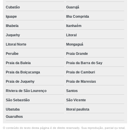
Cubatão
Guarujá
Iguape
Ilha Comprida
Ilhabela
Itanhaém
Juquehy
Litoral
Litoral Norte
Mongaguá
Peruíbe
Praia Grande
Praia da Baleia
Praia da Barra do Say
Praia da Boiçucanga
Praia de Camburi
Praia de Juquehy
Praia de Maresias
Riviera de São Lourenço
Santos
São Sebastião
São Vicente
Ubatuba
litoral paulista
Guarulhos
O conteúdo do texto desta página é de direito reservado. Sua reprodução, parcial ou total,