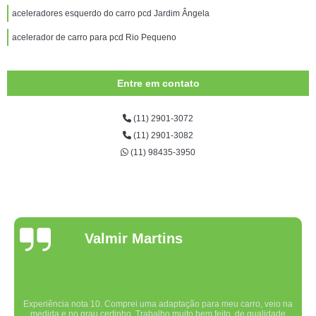
aceleradores esquerdo do carro pcd Jardim Ângela
acelerador de carro para pcd Rio Pequeno
Entre em contato
(11) 2901-3072
(11) 2901-3082
(11) 98435-3950
Valmir Martins
Experiência nota 10. Comprei uma adaptação para meu carro, veio na
medida e no grau certinho. Trabalho muito bem feito, de qualidade