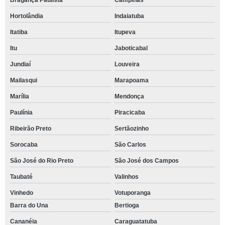
Bragança Paulista
Campinas
Hortolândia
Indaiatuba
Itatiba
Itupeva
Itu
Jaboticabal
Jundiaí
Louveira
Mailasqui
Marapoama
Marília
Mendonça
Paulínia
Piracicaba
Ribeirão Preto
Sertãozinho
Sorocaba
São Carlos
São José do Rio Preto
São José dos Campos
Taubaté
Valinhos
Vinhedo
Votuporanga
Barra do Una
Bertioga
Cananéia
Caraguatatuba