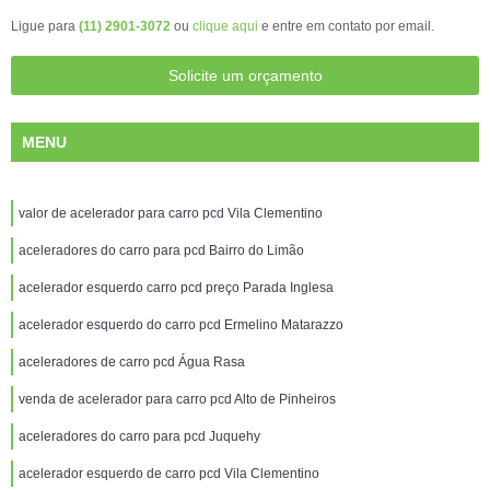
Ligue para
(11) 2901-3072
ou
clique aqui
e entre em contato por email.
Solicite um orçamento
MENU
valor de acelerador para carro pcd Vila Clementino
aceleradores do carro para pcd Bairro do Limão
acelerador esquerdo carro pcd preço Parada Inglesa
acelerador esquerdo do carro pcd Ermelino Matarazzo
aceleradores de carro pcd Água Rasa
venda de acelerador para carro pcd Alto de Pinheiros
aceleradores do carro para pcd Juquehy
acelerador esquerdo de carro pcd Vila Clementino