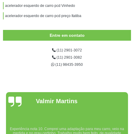
acelerador esquerdo de carro pcd Vinhedo
acelerador esquerdo de carro pcd preço Itatiba
Entre em contato
(11) 2901-3072
(11) 2901-3082
(11) 98435-3950
Valmir Martins
Experiência nota 10. Comprei uma adaptação para meu carro, veio na
medida e no grau certinho. Trabalho muito bem feito, de qualidade