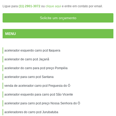
Ligue para
(11) 2901-3072
ou
clique aqui
e entre em contato por email.
Solicite um orçamento
MENU
acelerador esquerdo carro pcd Itaquera
acelerador de carro pcd Jaçanã
acelerador do carro para pcd preço Pompéia
acelerador para carro pcd Santana
venda de acelerador carro pcd Freguesia do Ó
acelerador esquerdo para carro pcd São Vicente
acelerador para carro pcd preço Nossa Senhora do Ó
aceleradores do carro pcd Jurubatuba