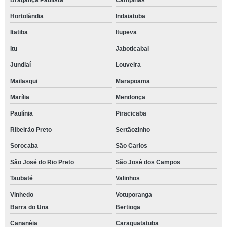
Bragança Paulista
Campinas
Hortolândia
Indaiatuba
Itatiba
Itupeva
Itu
Jaboticabal
Jundiaí
Louveira
Mailasqui
Marapoama
Marília
Mendonça
Paulínia
Piracicaba
Ribeirão Preto
Sertãozinho
Sorocaba
São Carlos
São José do Rio Preto
São José dos Campos
Taubaté
Valinhos
Vinhedo
Votuporanga
Barra do Una
Bertioga
Cananéia
Caraguatatuba