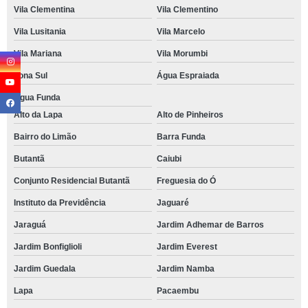
Vila Clementina
Vila Clementino
Vila Lusitania
Vila Marcelo
Vila Mariana
Vila Morumbi
Zona Sul
Água Espraiada
Água Funda
Alto da Lapa
Alto de Pinheiros
Bairro do Limão
Barra Funda
Butantã
Caiubi
Conjunto Residencial Butantã
Freguesia do Ó
Instituto da Previdência
Jaguaré
Jaraguá
Jardim Adhemar de Barros
Jardim Bonfiglioli
Jardim Everest
Jardim Guedala
Jardim Namba
Lapa
Pacaembu