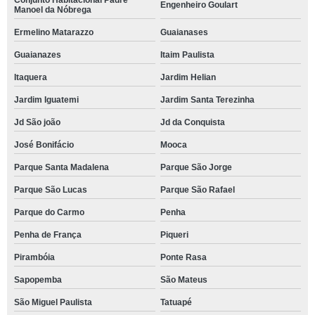
Conjunto Habitacional Padre
Engenheiro Goulart
Manoel da Nóbrega
Ermelino Matarazzo
Guaianases
Guaianazes
Itaim Paulista
Itaquera
Jardim Helian
Jardim Iguatemi
Jardim Santa Terezinha
Jd São joão
Jd da Conquista
José Bonifácio
Mooca
Parque Santa Madalena
Parque São Jorge
Parque São Lucas
Parque São Rafael
Parque do Carmo
Penha
Penha de França
Piqueri
Pirambóia
Ponte Rasa
Sapopemba
São Mateus
São Miguel Paulista
Tatuapé