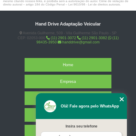
mesmo citando nossos links, é proibida sem a autorização do autor. Crime de violação de
direito autoral – artigo 184 do Código Penal –
Lei 9610/98 - Lei de direitos autorais
.
Hand Drive Adaptação Veicular
Avenida Guilherme, 509 - Vila Guilherme São Paulo - SP
CEP: 02053-000
(11) 2901-3072
(11) 2901-3082
(11)
98435-3950
handdrive@gmail.com
Home
Empresa
Missão
Olá! Fale agora pelo WhatsApp
Serviços
Insira seu telefone
Contato