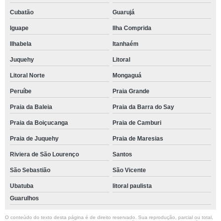
Cubatão
Guarujá
Iguape
Ilha Comprida
Ilhabela
Itanhaém
Juquehy
Litoral
Litoral Norte
Mongaguá
Peruíbe
Praia Grande
Praia da Baleia
Praia da Barra do Say
Praia da Boiçucanga
Praia de Camburi
Praia de Juquehy
Praia de Maresias
Riviera de São Lourenço
Santos
São Sebastião
São Vicente
Ubatuba
litoral paulista
Guarulhos
O conteúdo do texto desta página é de direito reservado. Sua reprodução, parcial ou total,