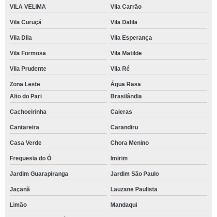
VILA VELIMA
Vila Carrão
Vila Curuçá
Vila Dalila
Vila Dila
Vila Esperança
Vila Formosa
Vila Matilde
Vila Prudente
Vila Ré
Zona Leste
Água Rasa
Alto do Pari
Brasilândia
Cachoeirinha
Caieras
Cantareira
Carandiru
Casa Verde
Chora Menino
Freguesia do Ó
Imirim
Jardim Guarapiranga
Jardim São Paulo
Jaçanã
Lauzane Paulista
Limão
Mandaqui