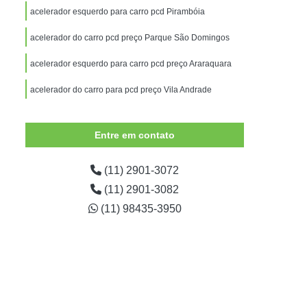
Adaptação de Veículos para Deficientes
acelerador esquerdo para carro pcd Pirambóia
para Deficientes Físicos
acelerador do carro pcd preço Parque São Domingos
essoas com Mobilidade Reduzida
acelerador esquerdo para carro pcd preço Araraquara
para Pessoas com Nanismo
acelerador do carro para pcd preço Vila Andrade
alisia
Adaptação Veículo Deficiente Físico
al
Adaptação Veicular de Cadeira de Rodas
Entre em contato
icos
Adaptação Veicular Deficientes
Adaptação Veicular para Deficientes
(11) 2901-3072
(11) 2901-3082
aptação Veicular Pcd Universal
(11) 98435-3950
ptação Veicular Universal Deficientes
ntes
Adaptação Veicular Universal Portátil
 Automotivo Giratório para Deficiente
ro
Banco Giratório Auto Veicular