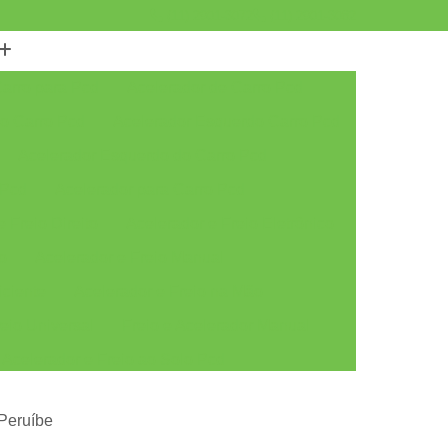
(11) 2901-3072
(11) 2901-3082
Carro para Pcd
Acelerador de Carro Pcd
do Carro Pcd
Acelerador Esquerdo Carro Pcd
Acelerador Esquerdo do Carro Pcd
 Pcd
Acelerador para Carro Pcd
 Freio Direito
Acelerador e Freio Eletrônico
to
Acelerador e Freio Manual
iciente
Acelerador e Freio na Mão
eio Universal
Freio e Acelerador Manual
Acelerador e Freio ao Solo Pcd
Acelerador e Freio Manual ao Solo Pcd
 Peruíbe
r e Freio Solo
Acelerador e Freio Solo Pcd