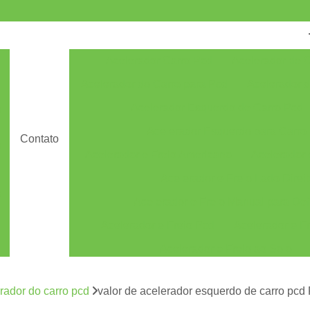
Acelerador Carro Pcd
Acelerador de 
Acelerador do Carro para Pcd
Acelerador 
Acelerador Esquerdo de Carro Pcd
s
Acelerador Esquerdo para Carro
Contato
s
Acelerador e Freio Americano
Acelerador e
Acelerador e Freio Lado Direi
s
Acelerador e Freio Manual para Def
Acelerador e Freio Pcd
Acelerador e Fr
Acelerador e Freio ao Solo
Acelerador e Freio Manual ao Solo
rador do carro pcd
valor de acelerador esquerdo de carro pcd
Acelerador e Freio Manual Solo
Acelerado