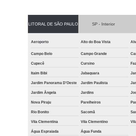
LITORAL DE SÃO PAULO
SP - Interior
Aeroporto
Alto do Boa Vista
Al
Campo Belo
Campo Grande
Ca
Cupecê
Cursino
Fa
Itaim Bibi
Jabaquara
Ja
Jardim Panorama D'Oeste
Jardim Paulista
Jar
Jardim Ângela
Jardins
Jo
Nova Piraju
Parelheiros
Par
Rio Bonito
Sacomã
Sa
Vila Clementina
Vila Clementino
Vil
Água Espraiada
Água Funda