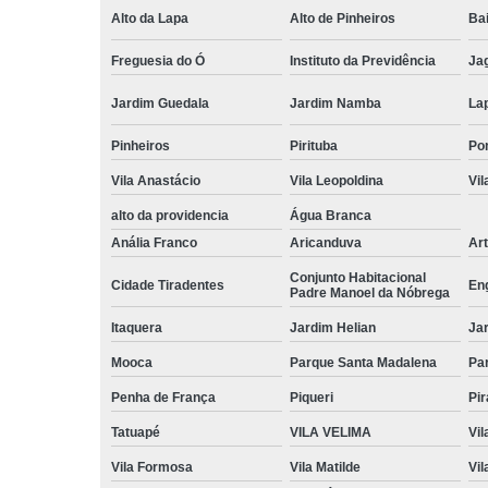
Alto da Lapa
Alto de Pinheiros
Bai
Freguesia do Ó
Instituto da Previdência
Ja
Jardim Guedala
Jardim Namba
La
Pinheiros
Pirituba
Po
Vila Anastácio
Vila Leopoldina
Vil
alto da providencia
Água Branca
Anália Franco
Aricanduva
Art
Conjunto Habitacional
Cidade Tiradentes
En
Padre Manoel da Nóbrega
Itaquera
Jardim Helian
Ja
Mooca
Parque Santa Madalena
Pa
Penha de França
Piqueri
Pi
Tatuapé
VILA VELIMA
Vil
Vila Formosa
Vila Matilde
Vil