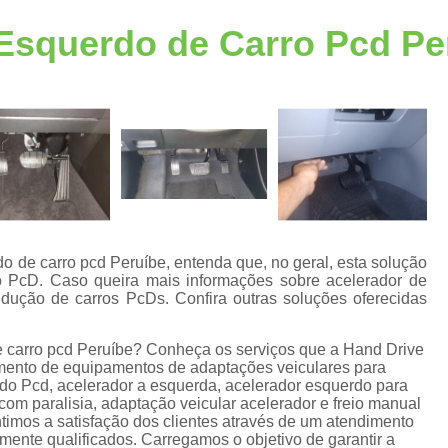
Acelerador Freio ao Solo
Acelerador Freio 
 Esquerdo de Carro Pcd Pe
Acelerador a Esquerda
Acelerador a Esque
Acelerador Esquerdo Adaptação Honda
A
Acelerador Esquerdo para Auto Escola
Acelerador Esquerdo Pcd
Acelerador Lado Esquerdo Adaptação
A
Acelerador Pedal Lado Esqu
Acessórios de Automotivos Pcd
Acessório
o de carro pcd Peruíbe, entenda que, no geral, esta solução
 PcD. Caso queira mais informações sobre acelerador de
Acessórios em Automotivos Pc
ondução de carros PcDs. Confira outras soluções oferecidas
Acessórios para Automotivos P
e
de carro pcd Peruíbe? Conheça os serviços que a Hand Drive
Acessórios para Veículos Pcd
Acessór
gmento de equipamentos de adaptações veiculares para
do Pcd, acelerador a esquerda, acelerador esquerdo para
Adaptação de Veículo para Cadeirante
om paralisia, adaptação veicular acelerador e freio manual
s
timos a satisfação dos clientes através de um atendimento
Adaptação de Veículos Cadeirantes
tamente qualificados. Carregamos o objetivo de garantir a