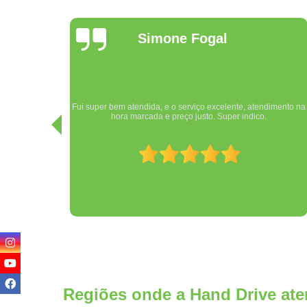
Mayky
Campelo
Equipe Hand Drive extremamente competente, pessoal muito
imento na
atencioso e profissional. Sem contar a humildade e
cordialidade! Muito obrigado, estou muito satisfeito com o
serviço realizado.
Regiões onde a Hand Drive ate