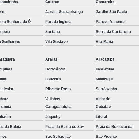
choeirinha
Caieras
Cantareira
Embreagem Eletrônica Adaptada para Deficien
rim
Jardim Guarapiranga
Jardim São Paulo
Embreagem Eletrônica para Cadeirante
ssa Senhora do Ó
Parada Inglesa
Parque Anhembi
Embreagem Eletrônica para Deficientes Fí
mpéia
Santana
Serra da Cantareira
Embreagem Eletrônica s
a Guilherme
Vila Gustavo
Vila Maria
Kit Acelerador e Freio ao S
Kit Acelerador e Freio Man
araquara
Araras
Araçatuba
Kit Acelerador e F
mpinas
Hortolândia
Indaiatuba
Kit Acelerador e Freio Man
diaí
Louveira
Mailasqui
acicaba
Ribeirão Preto
Sertãozinho
Kit Acelerador e Freio Manual 
ubaté
Valinhos
Vinhedo
Kit Acelerador e Freio Manua
nanéia
Caraguatatuba
Cubatão
Kit Acelerador e Freio Manual Adaptação Pcd
anhaém
Juquehy
Litoral
Kit Acelerador e Frei
ia da Baleia
Praia da Barra do Say
Praia da Boiçucanga
Kit Acelerador e Freio Manua
ntos
São Sebastião
São Vicente