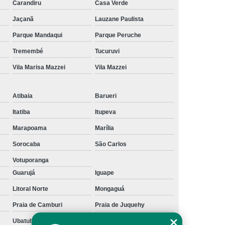
Carandiru
Casa Verde
te Físico
Embreagem Eletrônica Deficiente
Jaçanã
Lauzane Paulista
Embreagem Eletrônica para Deficiente
Parque Mandaqui
Parque Peruche
sicos
Embreagem Eletrônica Progressiva
Tremembé
Tucuruvi
ob Medida para Deficiente
Vila Marisa Mazzei
Vila Mazzei
olo Universal para Cadeirante
ual 90 Graus Modelo Adaptação
Atibaia
Barueri
reio Manual Adaptação
Itatiba
Itupeva
ual Adaptação de Deficientes
Marapoama
Marília
Sorocaba
São Carlos
Adaptação de Deficientes Físicos
Votuporanga
l Adaptação Deficientes Físicos
Guarujá
Iguape
Kit Acelerador e Freio Manual de Adaptação
Litoral Norte
Mongaguá
o Manual para Adaptação
Praia de Camburi
Praia de Juquehy
l para Adaptação de Deficientes
Ubatuba
litoral paulista