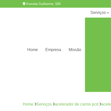
Avenida Guilherme, 509
Serviços
Acelerador
de carros
pcd
Aceleradore
e freios
Home
Empresa
Missão
Aceleradore
e freios ao
solo
Aceleradore
esquerdos
Acessórios
para carro
pcd
Adaptação
de veículos
Home
Serviços
acelerador de carros pcd
acele