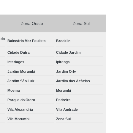
Central de Comando Eletrônico para Automóveis
Eletrônico para Carros
Zona Oeste
Zona Sul
ônico para Carros Especiais
etrônico para Deficiente
 do
Balneário Mar Paulista
Brooklin
Central de Comando Eletrônico para Volante
Cidade Dutra
Cidade Jardim
ível
Comandos de Painel ao Volante
Interlagos
Ipiranga
timídia
Central Multimídia Adaptada
Jardim Morumbi
Jardim Orly
imídia com Gps
Central Multimídia com Tv
Jardim São Luiz
Jardim das Acácias
timídia para Pcd
Central Multimídia Pcd
Moema
Morumbi
mídia Retrátil
Central Multimídia Universal
Parque do Otero
Pedreira
Eletrônica Volante Pcd
Vila Alexandria
Vila Andrade
Vila Morumbi
Zona Sul
te Pcd
Comando de Painel ao Volante Pcd
Comando Elétrico de Volante Pcd