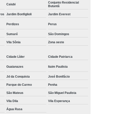
Conjunto Residencial
Caiubi
ísico
Comando Elétrico Volante para Pcd
Butantã
ros
 Pcd Volante
Jardim Bonfiglioli
Comando Volante para Pcd
Jardim Everest
Acelerador e Freio Eletrônico Adaptação
Perdizes
Perus
letrônico Adaptação de Deficientes
Sumaré
São Domingos
ônico Adaptação de Deficientes Físicos
Vila Sônia
Zona oeste
trônico Adaptação Deficientes Físicos
Cidade Líder
Cidade Patriarca
reio Eletrônico Adaptação Pcd
 Freio Eletrônico Adaptado
Guaianazes
Itaim Paulista
reio Eletrônico de Adaptação
Jd da Conquista
José Bonifácio
eio Eletrônico para Adaptação
Parque do Carmo
Penha
trônico para Adaptação de Deficientes
São Mateus
São Miguel Paulista
para Deficientes
Embreagem Eletrônica
Vila Dila
Vila Esperança
Água Rasa
eagem Eletrônica Adaptada para Deficiente