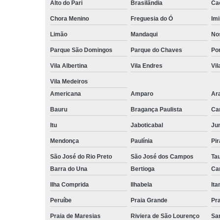
Alto do Pari
Brasilândia
Ca
Chora Menino
Freguesia do Ó
Imi
Limão
Mandaqui
No
Parque São Domingos
Parque do Chaves
Po
Vila Albertina
Vila Endres
Vil
Vila Medeiros
Americana
Amparo
Ar
Bauru
Bragança Paulista
Ca
Itu
Jaboticabal
Jun
Mendonça
Paulínia
Pir
São José do Rio Preto
São José dos Campos
Ta
Barra do Una
Bertioga
Ca
Ilha Comprida
Ilhabela
It
Peruíbe
Praia Grande
Pra
Praia de Maresias
Riviera de São Lourenço
Sa