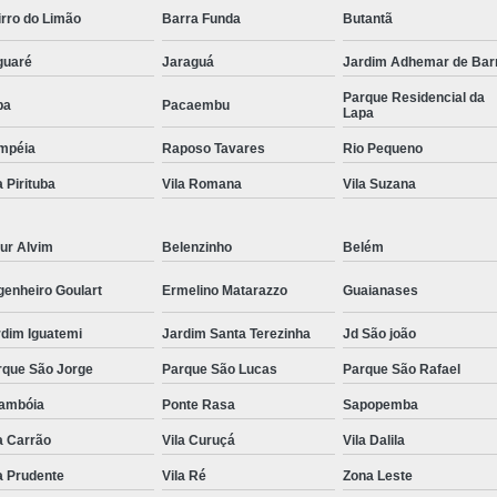
rro do Limão
Barra Funda
Butantã
Comando Elétrico Volante para Deficiente F
guaré
Comando Elétrico Volante Pcd
Jaraguá
Jardim Adhemar de Bar
Comando
Parque Residencial da
Comando Volante Pcd
Comprar Kit 
pa
Pacaembu
Lapa
Comprar Kit Acelerador e Freio E
mpéia
Raposo Tavares
Rio Pequeno
Comprar Kit Acelerador e Freio Eletr
a Pirituba
Vila Romana
Vila Suzana
Comprar Kit Acelerador e Freio Ele
ur Alvim
Belenzinho
Belém
Comprar Kit Acelerador e F
Comprar Kit Acelerador e
genheiro Goulart
Ermelino Matarazzo
Guaianases
Comprar Kit Acelerador e F
rdim Iguatemi
Jardim Santa Terezinha
Jd São joão
Comprar Kit Acelerador e Fr
rque São Jorge
Parque São Lucas
Parque São Rafael
Comprar Kit Acelerador e Freio Ele
rambóia
Ponte Rasa
Sapopemba
Comprar Kit Acelerador e Freio Universal 
a Carrão
Vila Curuçá
Vila Dalila
a Prudente
Vila Ré
Zona Leste
Embreagem Eletrônica Adaptada
Embr