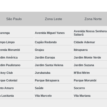
Central de Comando Eletrônico de Volante
Central de Comando 
São Paulo
Zona Leste
Zona Norte
Central de Comando Eletr
Central de Comando El
Avenida Nossa Senhora
varenga
Avenida Miguel Yunes
Sabará
Central de Comando Eletrônico para Veículos
mpo Limpo
Capão Redondo
Cidade Ademar
Central de Comando Eletrônico Remov
zenda Morumbi
Grajau
Ibirapuera
Central de Multimídia
Central Mul
rdim América
Jardim Europa
Jardim Monte Verde
Central Multimídia Android
Central Mult
dim Paulistano
Jardim Santa Helena
Jardim Suzana
Central Multimídia de Pcd
Central Mul
ckey Club
Jurubatuba
M'Boi Mirim
Central Multimídia Pioneer
Central Multi
que Colonial
Parque Ibirapuera
Parque Morumbi
Central de Comando 
nto Amaro
Saúde
Socorro
a Lusitania
Vila Marcelo
Vila Mariana
Comando com Pomo Eletrônico para o Volan
Comando de Seta no Volante Pcd