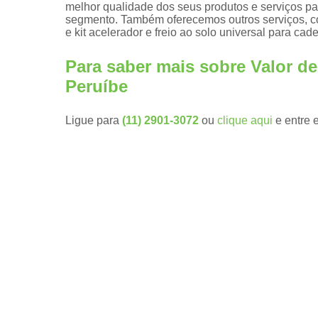
melhor qualidade dos seus produtos e serviços pa
segmento. Também oferecemos outros serviços, com
Embreagen
e kit acelerador e freio ao solo universal para ca
eletrônicas
Kit
Para saber mais sobre Valor d
aceleradore
e freios
Peruíbe
manuais
Módulos de
Ligue para
(11) 2901-3072
ou
clique aqui
e entre 
subida de
vidro pcd
Pomos de
volante
Pomos
giratórios
Prolongador
de pedais