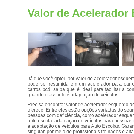
Adaptação
veicular
Valor de Acelerador
Bancos
giratórios
Câmeras de
ré pcd
Centrais de
multimídia
Central de
comandos
eletrônicos
Já que você optou por valor de acelerador esquerd
pode ser resumida em um acelerador para carro
Central
carros pcd, saiba que é ideal para facilitar a c
multimídias
quando o assunto é adaptação de veículos.
Comando d
Precisa encontrar valor de acelerador esquerdo 
volante pcd
oferece. Entre eles estão opções variadas do se
pessoas com deficiência, como acelerador esquer
Comprar kit
auto escola, adaptação de veículos para pessoas c
aceleradore
e adaptação de veículos para Auto Escolas. Garan
e freios
singular, por meio de profissionais treinados e al
manuais