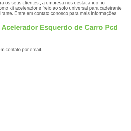
Adaptação de Veículos para Cadeirantes
ra os seus clientes., a empresa nos destacando no
o kit acelerador e freio ao solo universal para cadeirante
s
Adaptação de Veículos 
deirante. Entre em contato conosco para mais informações.
Adaptação de Veículos para P
e Acelerador Esquerdo de Carro Pcd
s
Adaptação de Veículos 
Adaptação de Veículos para Pessoas com Par
em contato por email.
Adaptação Veicular Acelerador e Freio Manu
Adaptação Veicular de Deficientes Fís
Adaptação Veicular para Cadeirantes
Adaptação Veicular Pcd
Ad
Adaptação Veicular Universal
Ada
Adaptação Veicular Universal para Deficie
Banco Automotivo Giratório
Banco
Banco e Base Giratória para Car