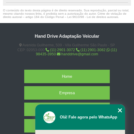
O conteúdo do texto desta página é de direito reservado. Sua reprodução, parcial ou total,
mesmo citando nossos links, é proibida sem a autorização do autor. Crime de violação de
direito autoral – artigo 184 do Código Penal –
Lei 9610/98 - Lei de direitos autorais
.
Hand Drive Adaptação Veicular
Avenida Guilherme, 509 - Vila Guilherme São Paulo - SP
CEP: 02053-000
(11) 2901-3072
(11) 2901-3082
(11)
98435-3950
handdrive@gmail.com
Home
Empresa
Missão
Olá! Fale agora pelo WhatsApp
Serviços