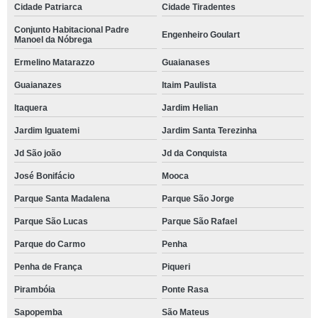
Cidade Patriarca
Cidade Tiradentes
Conjunto Habitacional Padre
Engenheiro Goulart
Manoel da Nóbrega
Ermelino Matarazzo
Guaianases
Guaianazes
Itaim Paulista
Itaquera
Jardim Helian
Jardim Iguatemi
Jardim Santa Terezinha
Jd São joão
Jd da Conquista
José Bonifácio
Mooca
Parque Santa Madalena
Parque São Jorge
Parque São Lucas
Parque São Rafael
Parque do Carmo
Penha
Penha de França
Piqueri
Pirambóia
Ponte Rasa
Sapopemba
São Mateus