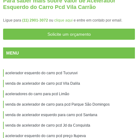
Para saber mais sobre Valor de Acelerador
Esquerdo do Carro Pcd Vila Carrão
Ligue para
(11) 2901-3072
ou
clique aqui
e entre em contato por email.
Solicite um orçamento
MENU
acelerador esquerdo do carro pcd Tucuruvi
venda de acelerador de carro pcd Vila Dalila
aceleradores do carro para pcd Limão
venda de acelerador de carro para pcd Parque São Domingos
venda de acelerador esquerdo para carro pcd Santana
venda de acelerador de carro pcd Jd da Conquista
acelerador esquerdo do carro pcd preço Itupeva