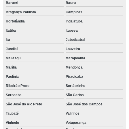
Barueri
Bauru
Bragança Paulista
Campinas
Hortolândia
Indaiatuba
Itatiba
Itupeva
Itu
Jaboticabal
Jundiaí
Louveira
Mailasqui
Marapoama
Marília
Mendonça
Paulínia
Piracicaba
Ribeirão Preto
Sertãozinho
Sorocaba
São Carlos
São José do Rio Preto
São José dos Campos
Taubaté
Valinhos
Vinhedo
Votuporanga