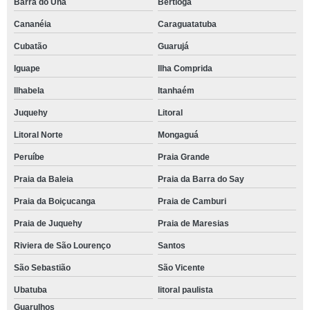
Barra do Una
Bertioga
Cananéia
Caraguatatuba
Cubatão
Guarujá
Iguape
Ilha Comprida
Ilhabela
Itanhaém
Juquehy
Litoral
Litoral Norte
Mongaguá
Peruíbe
Praia Grande
Praia da Baleia
Praia da Barra do Say
Praia da Boiçucanga
Praia de Camburi
Praia de Juquehy
Praia de Maresias
Riviera de São Lourenço
Santos
São Sebastião
São Vicente
Ubatuba
litoral paulista
Guarulhos