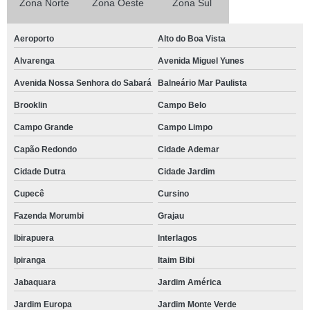
Zona Norte
Zona Oeste
Zona Sul
Aeroporto
Alto do Boa Vista
Alvarenga
Avenida Miguel Yunes
Avenida Nossa Senhora do Sabará
Balneário Mar Paulista
Brooklin
Campo Belo
Campo Grande
Campo Limpo
Capão Redondo
Cidade Ademar
Cidade Dutra
Cidade Jardim
Cupecê
Cursino
Fazenda Morumbi
Grajau
Ibirapuera
Interlagos
Ipiranga
Itaim Bibi
Jabaquara
Jardim América
Jardim Europa
Jardim Monte Verde