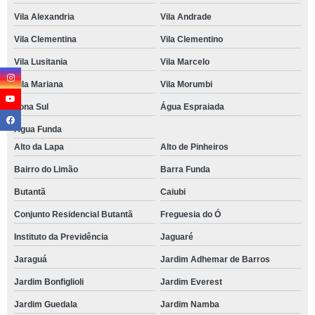
Vila Alexandria
Vila Andrade
Vila Clementina
Vila Clementino
Vila Lusitania
Vila Marcelo
Vila Mariana
Vila Morumbi
Zona Sul
Água Espraiada
Água Funda
Alto da Lapa
Alto de Pinheiros
Bairro do Limão
Barra Funda
Butantã
Caiubi
Conjunto Residencial Butantã
Freguesia do Ó
Instituto da Previdência
Jaguaré
Jaraguá
Jardim Adhemar de Barros
Jardim Bonfiglioli
Jardim Everest
Jardim Guedala
Jardim Namba