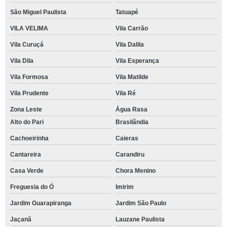
São Miguel Paulista
Tatuapé
VILA VELIMA
Vila Carrão
Vila Curuçá
Vila Dalila
Vila Dila
Vila Esperança
Vila Formosa
Vila Matilde
Vila Prudente
Vila Ré
Zona Leste
Água Rasa
Alto do Pari
Brasilândia
Cachoeirinha
Caieras
Cantareira
Carandiru
Casa Verde
Chora Menino
Freguesia do Ó
Imirim
Jardim Guarapiranga
Jardim São Paulo
Jaçanã
Lauzane Paulista