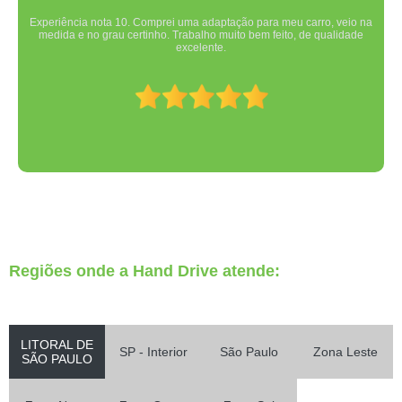
Experiência nota 10. Comprei uma adaptação para meu carro, veio na
medida e no grau certinho. Trabalho muito bem feito, de qualidade
excelente.
Regiões onde a Hand Drive atende:
LITORAL DE
SP - Interior
São Paulo
Zona Leste
SÃO PAULO