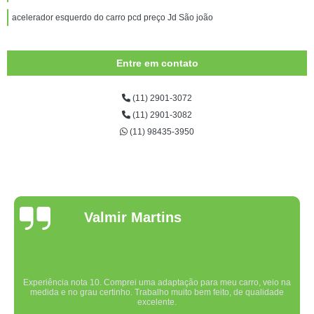
acelerador esquerdo do carro pcd preço Jd São joão
Entre em contato
(11) 2901-3072
(11) 2901-3082
(11) 98435-3950
Valmir Martins
Experiência nota 10. Comprei uma adaptação para meu carro, veio na
medida e no grau certinho. Trabalho muito bem feito, de qualidade
excelente.