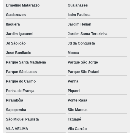
Ermelino Matarazzo
Guaianases
Guaianazes
Itaim Paulista
Itaquera
Jardim Helian
Jardim Iguatemi
Jardim Santa Terezinha
Jd São joão
Jd da Conquista
José Bonifácio
Mooca
Parque Santa Madalena
Parque São Jorge
Parque São Lucas
Parque São Rafael
Parque do Carmo
Penha
Penha de França
Piqueri
Pirambóia
Ponte Rasa
Sapopemba
São Mateus
São Miguel Paulista
Tatuapé
VILA VELIMA
Vila Carrão