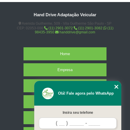
Hand Drive Adaptação Veicular
Avenida Guilherme, 509 - Vila Guilherme São Paulo - SP
CEP: 02053-000
(11) 2901-3072
(11) 2901-3082
(11)
98435-3950
handdrive@gmail.com
Home
Empresa
Missão
Olá! Fale agora pelo WhatsApp
Serviços
Insira seu telefone
Contato