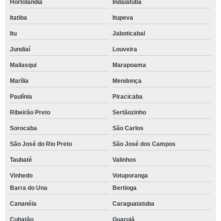
Hortolândia
Indaiatuba
Itatiba
Itupeva
Itu
Jaboticabal
Jundiaí
Louveira
Mailasqui
Marapoama
Marília
Mendonça
Paulínia
Piracicaba
Ribeirão Preto
Sertãozinho
Sorocaba
São Carlos
São José do Rio Preto
São José dos Campos
Taubaté
Valinhos
Vinhedo
Votuporanga
Barra do Una
Bertioga
Cananéia
Caraguatatuba
Cubatão
Guarujá