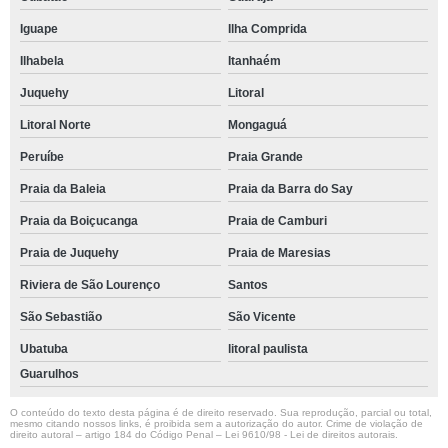
Iguape
Ilha Comprida
Ilhabela
Itanhaém
Juquehy
Litoral
Litoral Norte
Mongaguá
Peruíbe
Praia Grande
Praia da Baleia
Praia da Barra do Say
Praia da Boiçucanga
Praia de Camburi
Praia de Juquehy
Praia de Maresias
Riviera de São Lourenço
Santos
São Sebastião
São Vicente
Ubatuba
litoral paulista
Guarulhos
O conteúdo do texto desta página é de direito reservado. Sua reprodução, parcial ou total,
mesmo citando nossos links, é proibida sem a autorização do autor. Crime de violação de
direito autoral – artigo 184 do Código Penal –
Lei 9610/98 - Lei de direitos autorais
.