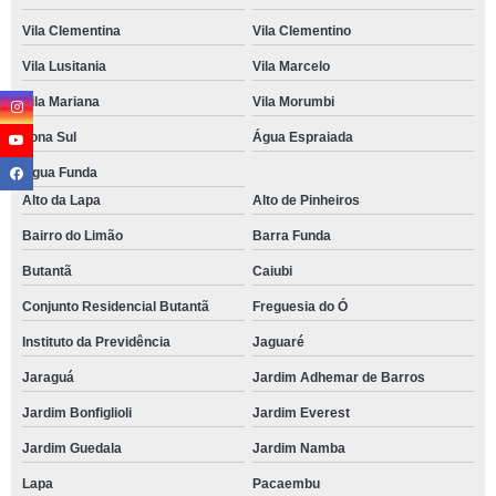
Vila Clementina
Vila Clementino
Vila Lusitania
Vila Marcelo
Vila Mariana
Vila Morumbi
Zona Sul
Água Espraiada
Água Funda
Alto da Lapa
Alto de Pinheiros
Bairro do Limão
Barra Funda
Butantã
Caiubi
Conjunto Residencial Butantã
Freguesia do Ó
Instituto da Previdência
Jaguaré
Jaraguá
Jardim Adhemar de Barros
Jardim Bonfiglioli
Jardim Everest
Jardim Guedala
Jardim Namba
Lapa
Pacaembu