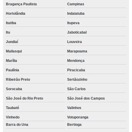
Bragança Paulista
Campinas
Hortolândia
Indaiatuba
Itatiba
Itupeva
Itu
Jaboticabal
Jundiaí
Louveira
Mailasqui
Marapoama
Marília
Mendonça
Paulínia
Piracicaba
Ribeirão Preto
Sertãozinho
Sorocaba
São Carlos
São José do Rio Preto
São José dos Campos
Taubaté
Valinhos
Vinhedo
Votuporanga
Barra do Una
Bertioga