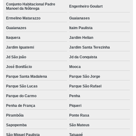
Conjunto Habitacional Padre
Engenheiro Goulart
Manoel da Nóbrega
Ermelino Matarazzo
Guaianases
Guaianazes
Itaim Paulista
Itaquera
Jardim Helian
Jardim Iguatemi
Jardim Santa Terezinha
Jd São joão
Jd da Conquista
José Bonifácio
Mooca
Parque Santa Madalena
Parque São Jorge
Parque São Lucas
Parque São Rafael
Parque do Carmo
Penha
Penha de França
Piqueri
Pirambóia
Ponte Rasa
Sapopemba
São Mateus
São Miguel Paulista
Tatuapé