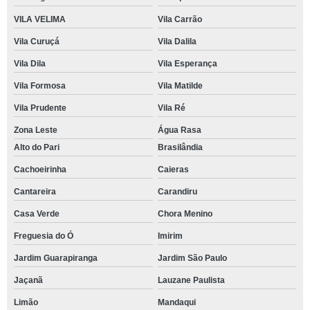
VILA VELIMA
Vila Carrão
Vila Curuçá
Vila Dalila
Vila Dila
Vila Esperança
Vila Formosa
Vila Matilde
Vila Prudente
Vila Ré
Zona Leste
Água Rasa
Alto do Pari
Brasilândia
Cachoeirinha
Caieras
Cantareira
Carandiru
Casa Verde
Chora Menino
Freguesia do Ó
Imirim
Jardim Guarapiranga
Jardim São Paulo
Jaçanã
Lauzane Paulista
Limão
Mandaqui