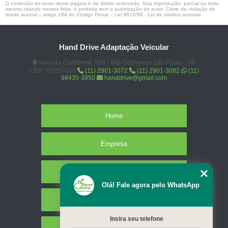
O conteúdo do texto desta página é de direito reservado. Sua reprodução, parcial ou total,
mesmo citando nossos links, é proibida sem a autorização do autor. Crime de violação de
direito autoral – artigo 184 do Código Penal –
Lei 9610/98 - Lei de direitos autorais
.
Hand Drive Adaptação Veicular
Avenida Guilherme, 509 - Vila Guilherme São Paulo - SP
CEP: 02053-000
(11) 2901-3072
(11) 2901-3082
(11)
98435-3950
handdrive@gmail.com
Home
Empresa
Missão
Olá! Fale agora pelo WhatsApp
Serviços
Insira seu telefone
Contato