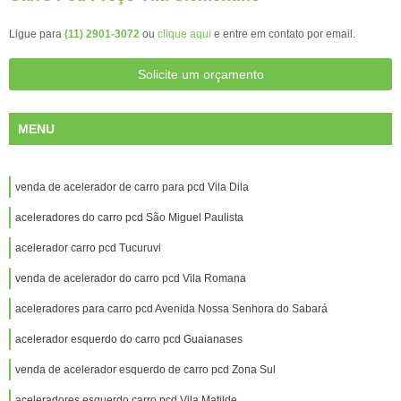
Ligue para
(11) 2901-3072
ou
clique aqui
e entre em contato por email.
Solicite um orçamento
MENU
venda de acelerador de carro para pcd Vila Dila
aceleradores do carro pcd São Miguel Paulista
acelerador carro pcd Tucuruvi
venda de acelerador do carro pcd Vila Romana
aceleradores para carro pcd Avenida Nossa Senhora do Sabará
acelerador esquerdo do carro pcd Guaianases
venda de acelerador esquerdo de carro pcd Zona Sul
aceleradores esquerdo carro pcd Vila Matilde