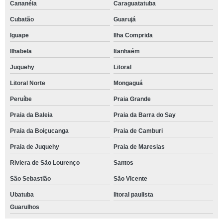
Cananéia
Caraguatatuba
Cubatão
Guarujá
Iguape
Ilha Comprida
Ilhabela
Itanhaém
Juquehy
Litoral
Litoral Norte
Mongaguá
Peruíbe
Praia Grande
Praia da Baleia
Praia da Barra do Say
Praia da Boiçucanga
Praia de Camburi
Praia de Juquehy
Praia de Maresias
Riviera de São Lourenço
Santos
São Sebastião
São Vicente
Ubatuba
litoral paulista
Guarulhos