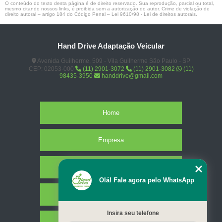
O conteúdo do texto desta página é de direito reservado. Sua reprodução, parcial ou total,
mesmo citando nossos links, é proibida sem a autorização do autor. Crime de violação de
direito autoral – artigo 184 do Código Penal –
Lei 9610/98 - Lei de direitos autorais
.
Hand Drive Adaptação Veicular
Avenida Guilherme, 509 - Vila Guilherme São Paulo - SP
CEP: 02053-000
(11) 2901-3072
(11) 2901-3082
(11)
98435-3950
handdrive@gmail.com
Home
Empresa
Missão
Olá! Fale agora pelo WhatsApp
Serviços
Insira seu telefone
Contato