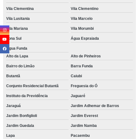
Vila Clementina
Vila Clementino
Vila Lusitania
Vila Marcelo
Vila Mariana
Vila Morumbi
Zona Sul
Água Espraiada
Água Funda
Alto da Lapa
Alto de Pinheiros
Bairro do Limão
Barra Funda
Butantã
Caiubi
Conjunto Residencial Butantã
Freguesia do Ó
Instituto da Previdência
Jaguaré
Jaraguá
Jardim Adhemar de Barros
Jardim Bonfiglioli
Jardim Everest
Jardim Guedala
Jardim Namba
Lapa
Pacaembu