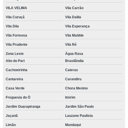
VILA VELIMA
Vila Carrão
Vila Curuçá
Vila Dalila
Vila Dila
Vila Esperança
Vila Formosa
Vila Matilde
Vila Prudente
Vila Ré
Zona Leste
Água Rasa
Alto do Pari
Brasilândia
Cachoeirinha
Caieras
Cantareira
Carandiru
Casa Verde
Chora Menino
Freguesia do Ó
Imirim
Jardim Guarapiranga
Jardim São Paulo
Jaçanã
Lauzane Paulista
Limão
Mandaqui