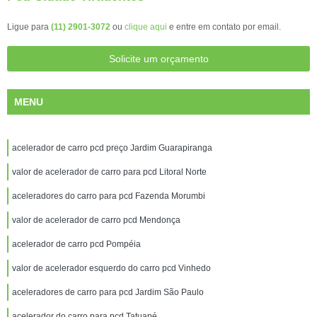
Ligue para
(11) 2901-3072
ou
clique aqui
e entre em contato por email.
Solicite um orçamento
MENU
acelerador de carro pcd preço Jardim Guarapiranga
valor de acelerador de carro para pcd Litoral Norte
aceleradores do carro para pcd Fazenda Morumbi
valor de acelerador de carro pcd Mendonça
acelerador de carro pcd Pompéia
valor de acelerador esquerdo do carro pcd Vinhedo
aceleradores de carro para pcd Jardim São Paulo
acelerador do carro para pcd Tatuapé