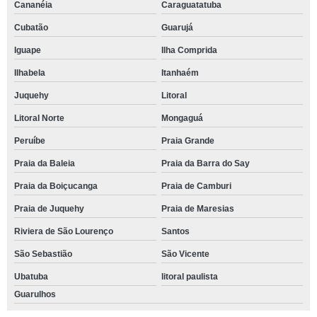
Cananéia
Caraguatatuba
Cubatão
Guarujá
Iguape
Ilha Comprida
Ilhabela
Itanhaém
Juquehy
Litoral
Litoral Norte
Mongaguá
Peruíbe
Praia Grande
Praia da Baleia
Praia da Barra do Say
Praia da Boiçucanga
Praia de Camburi
Praia de Juquehy
Praia de Maresias
Riviera de São Lourenço
Santos
São Sebastião
São Vicente
Ubatuba
litoral paulista
Guarulhos