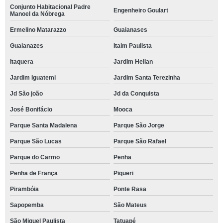
Conjunto Habitacional Padre
Engenheiro Goulart
Manoel da Nóbrega
Ermelino Matarazzo
Guaianases
Guaianazes
Itaim Paulista
Itaquera
Jardim Helian
Jardim Iguatemi
Jardim Santa Terezinha
Jd São joão
Jd da Conquista
José Bonifácio
Mooca
Parque Santa Madalena
Parque São Jorge
Parque São Lucas
Parque São Rafael
Parque do Carmo
Penha
Penha de França
Piqueri
Pirambóia
Ponte Rasa
Sapopemba
São Mateus
São Miguel Paulista
Tatuapé