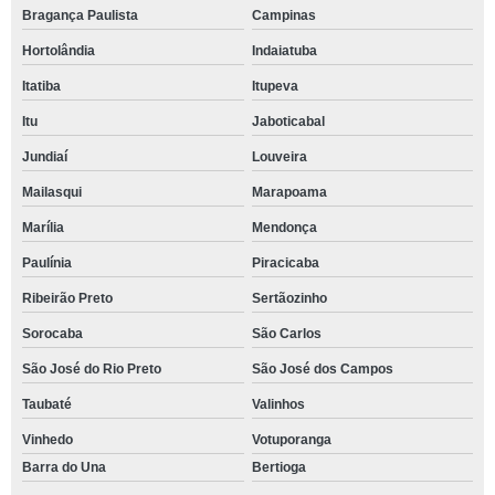
Bragança Paulista
Campinas
Hortolândia
Indaiatuba
Itatiba
Itupeva
Itu
Jaboticabal
Jundiaí
Louveira
Mailasqui
Marapoama
Marília
Mendonça
Paulínia
Piracicaba
Ribeirão Preto
Sertãozinho
Sorocaba
São Carlos
São José do Rio Preto
São José dos Campos
Taubaté
Valinhos
Vinhedo
Votuporanga
Barra do Una
Bertioga