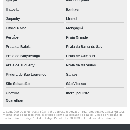
Iguape
Ilha Comprida
Ilhabela
Itanhaém
Juquehy
Litoral
Litoral Norte
Mongaguá
Peruíbe
Praia Grande
Praia da Baleia
Praia da Barra do Say
Praia da Boiçucanga
Praia de Camburi
Praia de Juquehy
Praia de Maresias
Riviera de São Lourenço
Santos
São Sebastião
São Vicente
Ubatuba
litoral paulista
Guarulhos
O conteúdo do texto desta página é de direito reservado. Sua reprodução, parcial ou total,
mesmo citando nossos links, é proibida sem a autorização do autor. Crime de violação de
direito autoral – artigo 184 do Código Penal –
Lei 9610/98 - Lei de direitos autorais
.