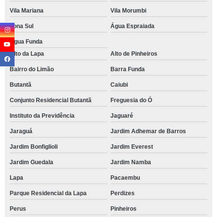
Vila Mariana
Vila Morumbi
Zona Sul
Água Espraiada
Água Funda
Alto da Lapa
Alto de Pinheiros
Bairro do Limão
Barra Funda
Butantã
Caiubi
Conjunto Residencial Butantã
Freguesia do Ó
Instituto da Previdência
Jaguaré
Jaraguá
Jardim Adhemar de Barros
Jardim Bonfiglioli
Jardim Everest
Jardim Guedala
Jardim Namba
Lapa
Pacaembu
Parque Residencial da Lapa
Perdizes
Perus
Pinheiros