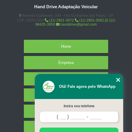
Hand Drive Adaptação Veicular
Avenida Guilherme, 509 - Vila Guilherme São Paulo - SP
CEP: 02053-000
(11) 2901-3072
(11) 2901-3082
(11)
98435-3950
handdrive@gmail.com
Home
Empresa
Missão
Olá! Fale agora pelo WhatsApp
Serviços
Insira seu telefone
Contato
Mapa do site