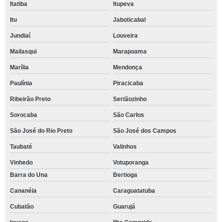
Itatiba
Itupeva
Itu
Jaboticabal
Jundiaí
Louveira
Mailasqui
Marapoama
Marília
Mendonça
Paulínia
Piracicaba
Ribeirão Preto
Sertãozinho
Sorocaba
São Carlos
São José do Rio Preto
São José dos Campos
Taubaté
Valinhos
Vinhedo
Votuporanga
Barra do Una
Bertioga
Cananéia
Caraguatatuba
Cubatão
Guarujá