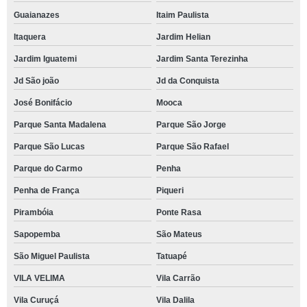
Guaianazes
Itaim Paulista
Itaquera
Jardim Helian
Jardim Iguatemi
Jardim Santa Terezinha
Jd São joão
Jd da Conquista
José Bonifácio
Mooca
Parque Santa Madalena
Parque São Jorge
Parque São Lucas
Parque São Rafael
Parque do Carmo
Penha
Penha de França
Piqueri
Pirambóia
Ponte Rasa
Sapopemba
São Mateus
São Miguel Paulista
Tatuapé
VILA VELIMA
Vila Carrão
Vila Curuçá
Vila Dalila