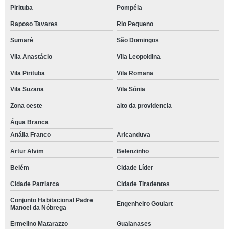
Pirituba
Pompéia
Raposo Tavares
Rio Pequeno
Sumaré
São Domingos
Vila Anastácio
Vila Leopoldina
Vila Pirituba
Vila Romana
Vila Suzana
Vila Sônia
Zona oeste
alto da providencia
Água Branca
Anália Franco
Aricanduva
Artur Alvim
Belenzinho
Belém
Cidade Líder
Cidade Patriarca
Cidade Tiradentes
Conjunto Habitacional Padre
Engenheiro Goulart
Manoel da Nóbrega
Ermelino Matarazzo
Guaianases