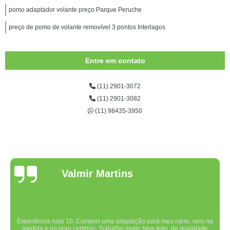
pomo adaptador volante preço Parque Peruche
preço de pomo de volante removível 3 pontos Interlagos
Entre em contato
(11) 2901-3072
(11) 2901-3082
(11) 98435-3950
Valmir Martins
Experiência nota 10. Comprei uma adaptação para meu carro, veio na
medida e no grau certinho. Trabalho muito bem feito, de qualidade