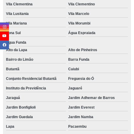
Vila Clementina
Vila Clementino
Vila Lusitania
Vila Marcelo
Vila Mariana
Vila Morumbi
Zona Sul
Água Espraiada
Água Funda
Alto da Lapa
Alto de Pinheiros
Bairro do Limão
Barra Funda
Butantã
Caiubi
Conjunto Residencial Butantã
Freguesia do Ó
Instituto da Previdência
Jaguaré
Jaraguá
Jardim Adhemar de Barros
Jardim Bonfiglioli
Jardim Everest
Jardim Guedala
Jardim Namba
Lapa
Pacaembu