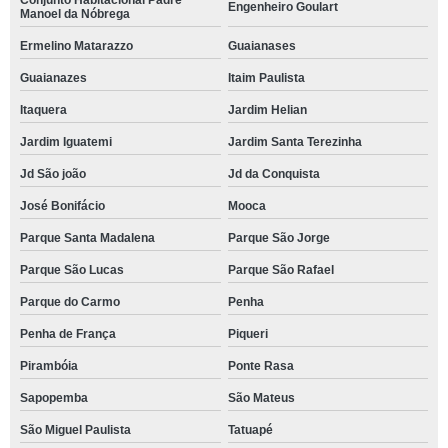
Conjunto Habitacional Padre
Engenheiro Goulart
Manoel da Nóbrega
Ermelino Matarazzo
Guaianases
Guaianazes
Itaim Paulista
Itaquera
Jardim Helian
Jardim Iguatemi
Jardim Santa Terezinha
Jd São joão
Jd da Conquista
José Bonifácio
Mooca
Parque Santa Madalena
Parque São Jorge
Parque São Lucas
Parque São Rafael
Parque do Carmo
Penha
Penha de França
Piqueri
Pirambóia
Ponte Rasa
Sapopemba
São Mateus
São Miguel Paulista
Tatuapé