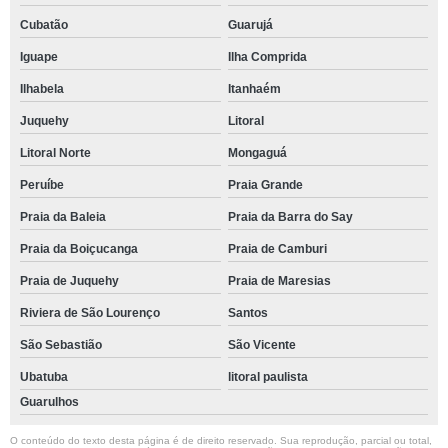
Cubatão
Guarujá
Iguape
Ilha Comprida
Ilhabela
Itanhaém
Juquehy
Litoral
Litoral Norte
Mongaguá
Peruíbe
Praia Grande
Praia da Baleia
Praia da Barra do Say
Praia da Boiçucanga
Praia de Camburi
Praia de Juquehy
Praia de Maresias
Riviera de São Lourenço
Santos
São Sebastião
São Vicente
Ubatuba
litoral paulista
Guarulhos
O conteúdo do texto desta página é de direito reservado. Sua reprodução, parcial ou total,