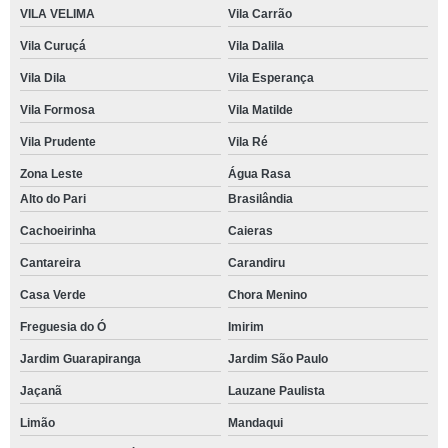
VILA VELIMA
Vila Carrão
Vila Curuçá
Vila Dalila
Vila Dila
Vila Esperança
Vila Formosa
Vila Matilde
Vila Prudente
Vila Ré
Zona Leste
Água Rasa
Alto do Pari
Brasilândia
Cachoeirinha
Caieras
Cantareira
Carandiru
Casa Verde
Chora Menino
Freguesia do Ó
Imirim
Jardim Guarapiranga
Jardim São Paulo
Jaçanã
Lauzane Paulista
Limão
Mandaqui