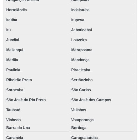
Bragança Paulista
Campinas
Hortolândia
Indaiatuba
Itatiba
Itupeva
Itu
Jaboticabal
Jundiaí
Louveira
Mailasqui
Marapoama
Marília
Mendonça
Paulínia
Piracicaba
Ribeirão Preto
Sertãozinho
Sorocaba
São Carlos
São José do Rio Preto
São José dos Campos
Taubaté
Valinhos
Vinhedo
Votuporanga
Barra do Una
Bertioga
Cananéia
Caraguatatuba