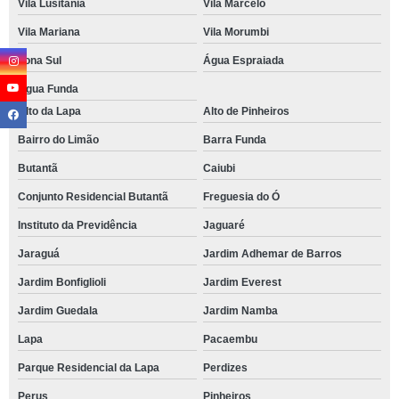
Vila Lusitania
Vila Marcelo
Vila Mariana
Vila Morumbi
Zona Sul
Água Espraiada
Água Funda
Alto da Lapa
Alto de Pinheiros
Bairro do Limão
Barra Funda
Butantã
Caiubi
Conjunto Residencial Butantã
Freguesia do Ó
Instituto da Previdência
Jaguaré
Jaraguá
Jardim Adhemar de Barros
Jardim Bonfiglioli
Jardim Everest
Jardim Guedala
Jardim Namba
Lapa
Pacaembu
Parque Residencial da Lapa
Perdizes
Perus
Pinheiros