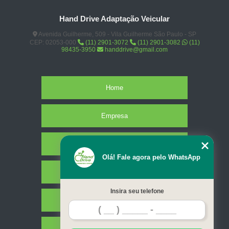
Hand Drive Adaptação Veicular
Avenida Guilherme, 509 - Vila Guilherme São Paulo - SP
CEP: 02053-000
(11) 2901-3072
(11) 2901-3082
(11)
98435-3950
handdrive@gmail.com
Home
Empresa
Missão
Olá! Fale agora pelo WhatsApp
Serviços
Insira seu telefone
Contato
Mapa do site