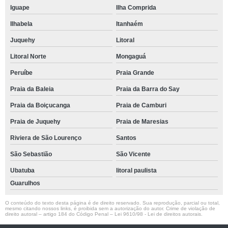
Iguape
Ilha Comprida
Ilhabela
Itanhaém
Juquehy
Litoral
Litoral Norte
Mongaguá
Peruíbe
Praia Grande
Praia da Baleia
Praia da Barra do Say
Praia da Boiçucanga
Praia de Camburi
Praia de Juquehy
Praia de Maresias
Riviera de São Lourenço
Santos
São Sebastião
São Vicente
Ubatuba
litoral paulista
Guarulhos
O conteúdo do texto desta página é de direito reservado. Sua reprodução, parcial ou total,
mesmo citando nossos links, é proibida sem a autorização do autor. Crime de violação de
direito autoral – artigo 184 do Código Penal –
Lei 9610/98 - Lei de direitos autorais
.