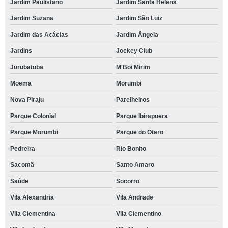
Jardim Paulistano
Jardim Santa Helena
Jardim Suzana
Jardim São Luiz
Jardim das Acácias
Jardim Ângela
Jardins
Jockey Club
Jurubatuba
M'Boi Mirim
Moema
Morumbi
Nova Piraju
Parelheiros
Parque Colonial
Parque Ibirapuera
Parque Morumbi
Parque do Otero
Pedreira
Rio Bonito
Sacomã
Santo Amaro
Saúde
Socorro
Vila Alexandria
Vila Andrade
Vila Clementina
Vila Clementino