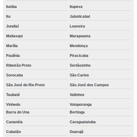
Itatiba
Itupeva
Itu
Jaboticabal
Jundiaí
Louveira
Mailasqui
Marapoama
Marília
Mendonça
Paulínia
Piracicaba
Ribeirão Preto
Sertãozinho
Sorocaba
São Carlos
São José do Rio Preto
São José dos Campos
Taubaté
Valinhos
Vinhedo
Votuporanga
Barra do Una
Bertioga
Cananéia
Caraguatatuba
Cubatão
Guarujá