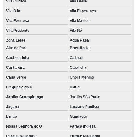
Vila Curuçá
Vila Dalila
Vila Dila
Vila Esperança
Vila Formosa
Vila Matilde
Vila Prudente
Vila Ré
Zona Leste
Água Rasa
Alto do Pari
Brasilândia
Cachoeirinha
Caieras
Cantareira
Carandiru
Casa Verde
Chora Menino
Freguesia do Ó
Imirim
Jardim Guarapiranga
Jardim São Paulo
Jaçanã
Lauzane Paulista
Limão
Mandaqui
Nossa Senhora do Ó
Parada Inglesa
Parque Anhembi
Parque Mandaqui