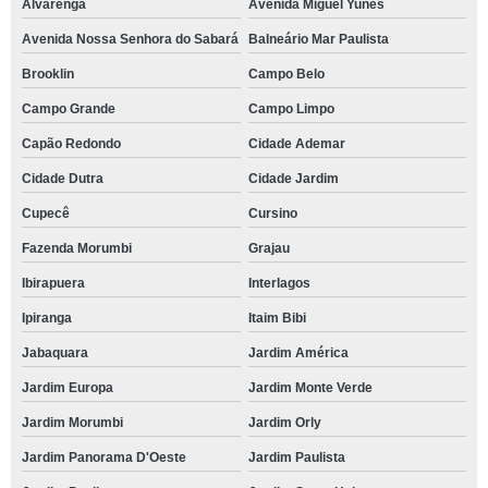
Alvarenga
Avenida Miguel Yunes
Avenida Nossa Senhora do Sabará
Balneário Mar Paulista
Brooklin
Campo Belo
Campo Grande
Campo Limpo
Capão Redondo
Cidade Ademar
Cidade Dutra
Cidade Jardim
Cupecê
Cursino
Fazenda Morumbi
Grajau
Ibirapuera
Interlagos
Ipiranga
Itaim Bibi
Jabaquara
Jardim América
Jardim Europa
Jardim Monte Verde
Jardim Morumbi
Jardim Orly
Jardim Panorama D'Oeste
Jardim Paulista