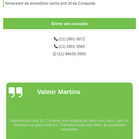
fornecedor de acessórios carros pcd Jd da Conquista
Entre em contato
(11) 2901-3072
(11) 2901-3082
(11) 98435-3950
Valmir Martins
Experiência nota 10. Comprei uma adaptação para meu carro, veio na
medida e no grau certinho. Trabalho muito bem feito, de qualidade
excelente.