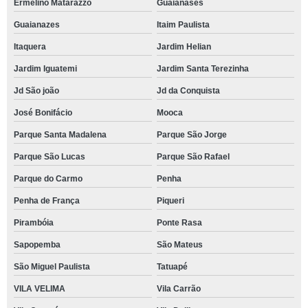
Ermelino Matarazzo
Guaianases
Guaianazes
Itaim Paulista
Itaquera
Jardim Helian
Jardim Iguatemi
Jardim Santa Terezinha
Jd São joão
Jd da Conquista
José Bonifácio
Mooca
Parque Santa Madalena
Parque São Jorge
Parque São Lucas
Parque São Rafael
Parque do Carmo
Penha
Penha de França
Piqueri
Pirambóia
Ponte Rasa
Sapopemba
São Mateus
São Miguel Paulista
Tatuapé
VILA VELIMA
Vila Carrão