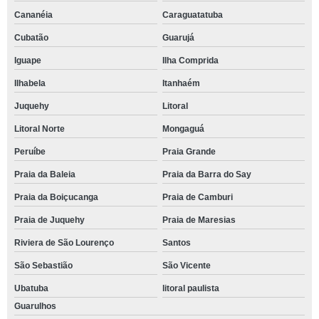
Cananéia
Caraguatatuba
Cubatão
Guarujá
Iguape
Ilha Comprida
Ilhabela
Itanhaém
Juquehy
Litoral
Litoral Norte
Mongaguá
Peruíbe
Praia Grande
Praia da Baleia
Praia da Barra do Say
Praia da Boiçucanga
Praia de Camburi
Praia de Juquehy
Praia de Maresias
Riviera de São Lourenço
Santos
São Sebastião
São Vicente
Ubatuba
litoral paulista
Guarulhos