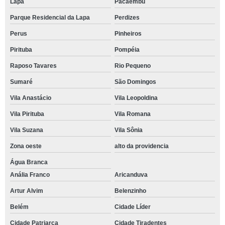
Lapa
Pacaembu
Parque Residencial da Lapa
Perdizes
Perus
Pinheiros
Pirituba
Pompéia
Raposo Tavares
Rio Pequeno
Sumaré
São Domingos
Vila Anastácio
Vila Leopoldina
Vila Pirituba
Vila Romana
Vila Suzana
Vila Sônia
Zona oeste
alto da providencia
Água Branca
Anália Franco
Aricanduva
Artur Alvim
Belenzinho
Belém
Cidade Líder
Cidade Patriarca
Cidade Tiradentes