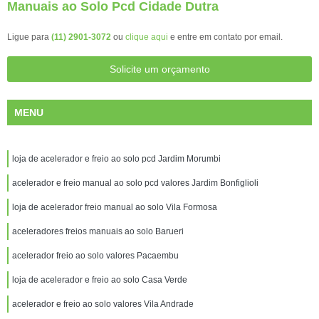
Manuais ao Solo Pcd Cidade Dutra
Ligue para
(11) 2901-3072
ou
clique aqui
e entre em contato por email.
Solicite um orçamento
MENU
loja de acelerador e freio ao solo pcd Jardim Morumbi
acelerador e freio manual ao solo pcd valores Jardim Bonfiglioli
loja de acelerador freio manual ao solo Vila Formosa
aceleradores freios manuais ao solo Barueri
acelerador freio ao solo valores Pacaembu
loja de acelerador e freio ao solo Casa Verde
acelerador e freio ao solo valores Vila Andrade