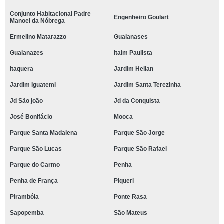
Conjunto Habitacional Padre
Engenheiro Goulart
Manoel da Nóbrega
Ermelino Matarazzo
Guaianases
Guaianazes
Itaim Paulista
Itaquera
Jardim Helian
Jardim Iguatemi
Jardim Santa Terezinha
Jd São joão
Jd da Conquista
José Bonifácio
Mooca
Parque Santa Madalena
Parque São Jorge
Parque São Lucas
Parque São Rafael
Parque do Carmo
Penha
Penha de França
Piqueri
Pirambóia
Ponte Rasa
Sapopemba
São Mateus