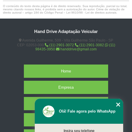
O conteúdo do texto desta página é de direito reservado. Sua reprodução, parcial ou total,
mesmo citando nossos links, é proibida sem a autorização do autor. Crime de violação de
direito autoral – artigo 184 do Código Penal –
Lei 9610/98 - Lei de direitos autorais
.
Hand Drive Adaptação Veicular
Avenida Guilherme, 509 - Vila Guilherme São Paulo - SP
CEP: 02053-000
(11) 2901-3072
(11) 2901-3082
(11)
98435-3950
handdrive@gmail.com
Home
Empresa
Missão
Olá! Fale agora pelo WhatsApp
Serviços
Insira seu telefone