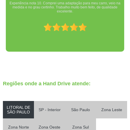
Experiência nota 10. Comprei uma adaptação para meu carro, veio na
medida e no grau certinho. Trabalho muito bem feito, de qualidade
excelente.
Regiões onde a Hand Drive atende:
LITORAL DE
SP - Interior
São Paulo
Zona Leste
SÃO PAULO
Zona Norte
Zona Oeste
Zona Sul