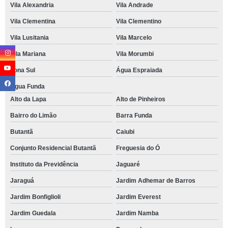
Vila Alexandria
Vila Andrade
Vila Clementina
Vila Clementino
Vila Lusitania
Vila Marcelo
Vila Mariana
Vila Morumbi
Zona Sul
Água Espraiada
Água Funda
Alto da Lapa
Alto de Pinheiros
Bairro do Limão
Barra Funda
Butantã
Caiubi
Conjunto Residencial Butantã
Freguesia do Ó
Instituto da Previdência
Jaguaré
Jaraguá
Jardim Adhemar de Barros
Jardim Bonfiglioli
Jardim Everest
Jardim Guedala
Jardim Namba