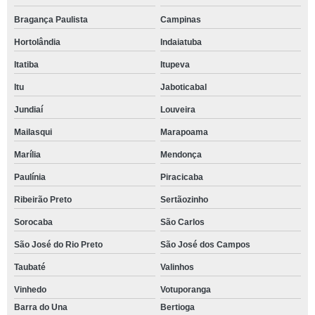
Bragança Paulista
Campinas
Hortolândia
Indaiatuba
Itatiba
Itupeva
Itu
Jaboticabal
Jundiaí
Louveira
Mailasqui
Marapoama
Marília
Mendonça
Paulínia
Piracicaba
Ribeirão Preto
Sertãozinho
Sorocaba
São Carlos
São José do Rio Preto
São José dos Campos
Taubaté
Valinhos
Vinhedo
Votuporanga
Barra do Una
Bertioga