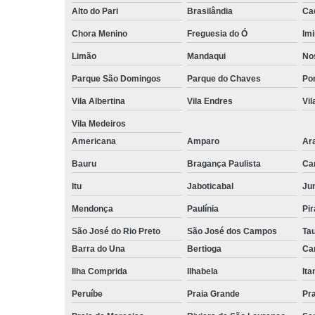
Alto do Pari
Brasilândia
Ca
Chora Menino
Freguesia do Ó
Imi
Limão
Mandaqui
No
Parque São Domingos
Parque do Chaves
Po
Vila Albertina
Vila Endres
Vil
Vila Medeiros
Americana
Amparo
Ar
Bauru
Bragança Paulista
Ca
Itu
Jaboticabal
Jun
Mendonça
Paulínia
Pir
São José do Rio Preto
São José dos Campos
Ta
Barra do Una
Bertioga
Ca
Ilha Comprida
Ilhabela
It
Peruíbe
Praia Grande
Pra