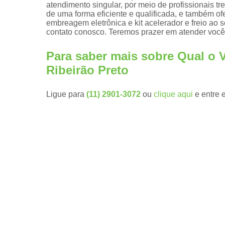
atendimento singular, por meio de profissionais t
de uma forma eficiente e qualificada, e também o
Embreagen
embreagem eletrônica e kit acelerador e freio ao 
eletrônicas
contato conosco. Teremos prazer em atender você
Kit
aceleradore
Para saber mais sobre Qual o V
e freios
manuais
Ribeirão Preto
Módulos de
subida de
Ligue para
(11) 2901-3072
ou
clique aqui
e entre 
vidro pcd
Pomos de
volante
Pomos
giratórios
Prolongador
de pedais