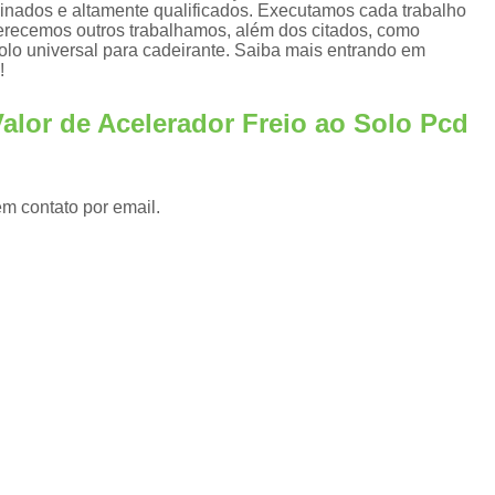
Adaptação de Veículos para Cadeirantes
reinados e altamente qualificados. Executamos cada trabalho
ferecemos outros trabalhamos, além dos citados, como
s
Adaptação de Veículos 
solo universal para cadeirante. Saiba mais entrando em
!
Adaptação de Veículos para P
s
alor de Acelerador Freio ao Solo Pcd
Adaptação de Veículos 
Adaptação de Veículos para Pessoas com Par
Adaptação Veicular Acelerador e Freio Manu
em contato por email.
Adaptação Veicular de Deficientes Fís
Adaptação Veicular para Cadeirantes
Adaptação Veicular Pcd
Ad
Adaptação Veicular Universal
Ada
Adaptação Veicular Universal para Deficie
Banco Automotivo Giratório
Banco
Banco e Base Giratória para Car