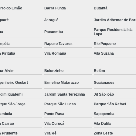
Comando Elétrico Volante para Deficiente F
rro do Limão
Barra Funda
Butantã
Comando Elétrico Volante Pcd
Comando
guaré
Jaraguá
Jardim Adhemar de Bar
Comando Volante Pcd
Comprar Kit 
Parque Residencial da
pa
Pacaembu
Lapa
Comprar Kit Acelerador e Freio E
mpéia
Raposo Tavares
Rio Pequeno
Comprar Kit Acelerador e Freio Eletr
a Pirituba
Vila Romana
Vila Suzana
Comprar Kit Acelerador e Freio Ele
Comprar Kit Acelerador e F
ur Alvim
Belenzinho
Belém
Comprar Kit Acelerador e
genheiro Goulart
Ermelino Matarazzo
Guaianases
Comprar Kit Acelerador e F
rdim Iguatemi
Jardim Santa Terezinha
Jd São joão
Comprar Kit Acelerador e Fr
rque São Jorge
Parque São Lucas
Parque São Rafael
Comprar Kit Acelerador e Freio Ele
rambóia
Ponte Rasa
Sapopemba
Comprar Kit Acelerador e Freio Universal 
a Carrão
Vila Curuçá
Vila Dalila
Embreagem Eletrônica Adaptada
Embr
a Prudente
Vila Ré
Zona Leste