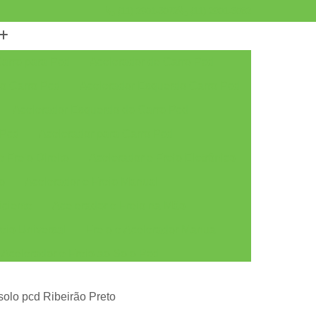
(11) 2901-3072
(11) 2901-3082
Carro para Pcd
Acelerador de Carro Pcd
do Carro Pcd
Acelerador Esquerdo Carro Pcd
Acelerador Esquerdo do Carro Pcd
 Pcd
Acelerador para Carro Pcd
 Freio Direito
Acelerador e Freio Eletrônico
to
Acelerador e Freio Manual
iciente
Acelerador e Freio na Mão
eio Universal
Freio e Acelerador Manual
Acelerador e Freio ao Solo Pcd
Acelerador e Freio Manual ao Solo Pcd
 solo pcd Ribeirão Preto
r e Freio Solo
Acelerador e Freio Solo Pcd