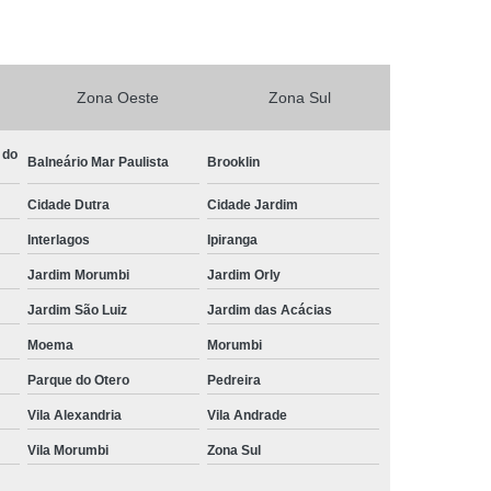
Central de Comando Eletrônico para Automóveis
Eletrônico para Carros
Zona Oeste
Zona Sul
ônico para Carros Especiais
etrônico para Deficiente
 do
Balneário Mar Paulista
Brooklin
Central de Comando Eletrônico para Volante
Cidade Dutra
Cidade Jardim
ível
Comandos de Painel ao Volante
Interlagos
Ipiranga
timídia
Central Multimídia Adaptada
Jardim Morumbi
Jardim Orly
imídia com Gps
Central Multimídia com Tv
Jardim São Luiz
Jardim das Acácias
timídia para Pcd
Central Multimídia Pcd
Moema
Morumbi
mídia Retrátil
Central Multimídia Universal
Parque do Otero
Pedreira
Eletrônica Volante Pcd
Vila Alexandria
Vila Andrade
te Pcd
Comando de Painel ao Volante Pcd
Vila Morumbi
Zona Sul
Comando Elétrico de Volante Pcd