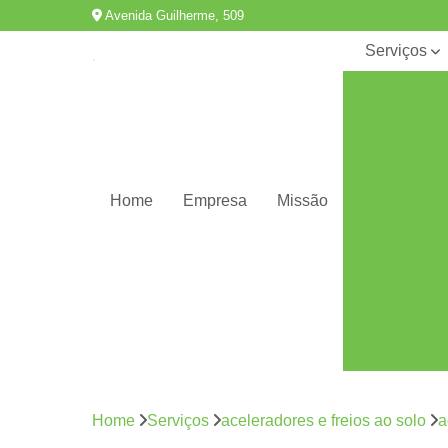
Avenida Guilherme, 509
Serviços
Acelerador
de carros
pcd
Aceleradore
e freios
Home
Empresa
Missão
Aceleradore
e freios ao
solo
Aceleradore
esquerdos
Acessórios
para carro
pcd
Adaptação
de veículos
Home
Serviços
aceleradores e freios ao solo
a