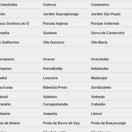
choeirinha
Embreagem Eletrônica Adaptada para Deficien
Caieras
Cantareira
rim
Jardim Guarapiranga
Jardim São Paulo
Embreagem Eletrônica para Cadeirante
ssa Senhora do Ó
Parada Inglesa
Parque Anhembi
Embreagem Eletrônica para Deficientes Fí
mpéia
Santana
Serra da Cantareira
Embreagem Eletrônica s
a Guilherme
Vila Gustavo
Vila Maria
Kit Acelerador e Freio ao S
Kit Acelerador e Freio Man
araquara
Araras
Araçatuba
Kit Acelerador e F
mpinas
Hortolândia
Indaiatuba
Kit Acelerador e Freio Man
diaí
Louveira
Mailasqui
Kit Acelerador e Freio Manual 
acicaba
Ribeirão Preto
Sertãozinho
Kit Acelerador e Freio Manua
ubaté
Valinhos
Vinhedo
nanéia
Caraguatatuba
Cubatão
Kit Acelerador e Freio Manual Adaptação Pcd
anhaém
Juquehy
Litoral
Kit Acelerador e Frei
ia da Baleia
Praia da Barra do Say
Praia da Boiçucanga
Kit Acelerador e Freio Manua