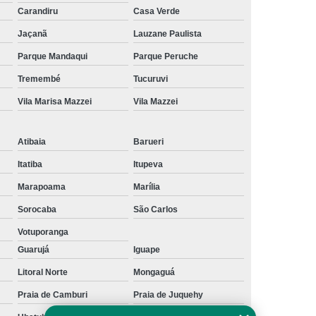
te Físico
Carandiru
Embreagem Eletrônica Deficiente
Casa Verde
Jaçanã
Lauzane Paulista
Embreagem Eletrônica para Deficiente
Parque Mandaqui
Parque Peruche
sicos
Embreagem Eletrônica Progressiva
Tremembé
Tucuruvi
ob Medida para Deficiente
Vila Marisa Mazzei
Vila Mazzei
olo Universal para Cadeirante
ual 90 Graus Modelo Adaptação
Atibaia
Barueri
reio Manual Adaptação
Itatiba
Itupeva
ual Adaptação de Deficientes
Marapoama
Marília
Adaptação de Deficientes Físicos
Sorocaba
São Carlos
l Adaptação Deficientes Físicos
Votuporanga
Guarujá
Iguape
Kit Acelerador e Freio Manual de Adaptação
Litoral Norte
Mongaguá
o Manual para Adaptação
Praia de Camburi
Praia de Juquehy
l para Adaptação de Deficientes