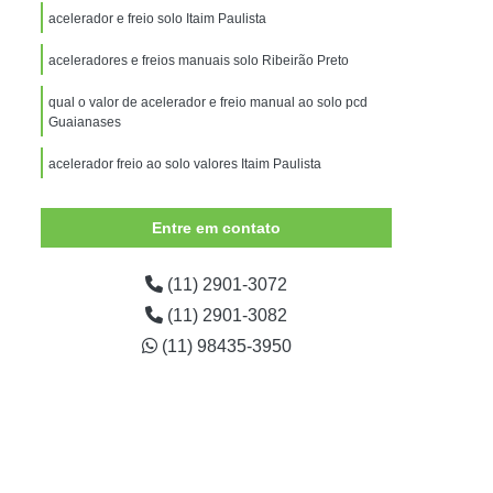
Adaptação de Veículos para Deficientes
acelerador e freio solo Itaim Paulista
para Deficientes Físicos
aceleradores e freios manuais solo Ribeirão Preto
essoas com Mobilidade Reduzida
qual o valor de acelerador e freio manual ao solo pcd
para Pessoas com Nanismo
Guaianases
alisia
Adaptação Veículo Deficiente Físico
acelerador freio ao solo valores Itaim Paulista
al
Adaptação Veicular de Cadeira de Rodas
Entre em contato
icos
Adaptação Veicular Deficientes
Adaptação Veicular para Deficientes
(11) 2901-3072
aptação Veicular Pcd Universal
(11) 2901-3082
ptação Veicular Universal Deficientes
(11) 98435-3950
ntes
Adaptação Veicular Universal Portátil
 Automotivo Giratório para Deficiente
ro
Banco Giratório Auto Veicular