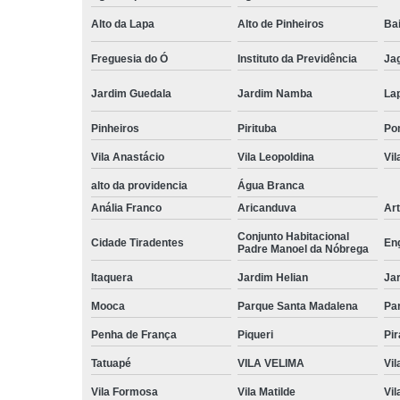
Alto da Lapa
Alto de Pinheiros
Bai
Freguesia do Ó
Instituto da Previdência
Ja
Jardim Guedala
Jardim Namba
La
Pinheiros
Pirituba
Po
Vila Anastácio
Vila Leopoldina
Vil
alto da providencia
Água Branca
Anália Franco
Aricanduva
Art
Conjunto Habitacional
Cidade Tiradentes
En
Padre Manoel da Nóbrega
Itaquera
Jardim Helian
Ja
Mooca
Parque Santa Madalena
Pa
Penha de França
Piqueri
Pi
Tatuapé
VILA VELIMA
Vil
Vila Formosa
Vila Matilde
Vil