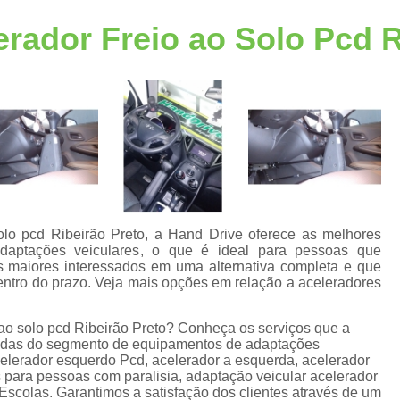
Acelerador Freio ao Solo
Acelerador Freio 
erador Freio ao Solo Pcd R
Acelerador a Esquerda
Acelerador a Esque
Acelerador Esquerdo Adaptação Honda
A
Acelerador Esquerdo para Auto Escola
Acelerador Esquerdo Pcd
Acelerador Lado Esquerdo Adaptação
A
Acelerador Pedal Lado Esqu
Acessórios de Automotivos Pcd
Acessório
solo pcd Ribeirão Preto, a Hand Drive oferece as melhores
aptações veiculares, o que é ideal para pessoas que
Acessórios em Automotivos Pc
os maiores interessados em uma alternativa completa e que
entro do prazo. Veja mais opções em relação a aceleradores
Acessórios para Automotivos P
e
Acessórios para Veículos Pcd
Acessór
 ao solo pcd Ribeirão Preto? Conheça os serviços que a
riadas do segmento de equipamentos de adaptações
Adaptação de Veículo para Cadeirante
elerador esquerdo Pcd, acelerador a esquerda, acelerador
s
 para pessoas com paralisia, adaptação veicular acelerador
Adaptação de Veículos Cadeirantes
Escolas. Garantimos a satisfação dos clientes através de um