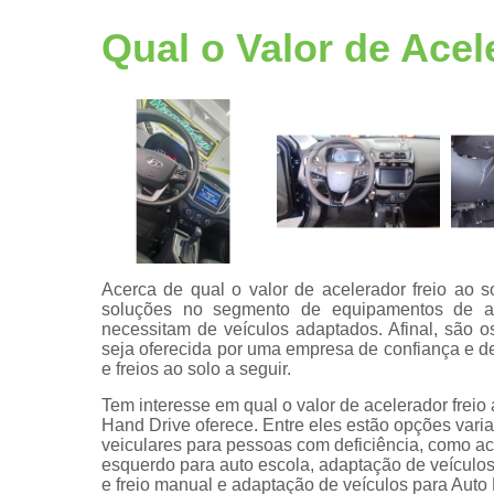
Adaptação
veicular
Qual o Valor de Acel
Bancos
giratórios
Câmeras de
ré pcd
Centrais de
multimídia
Central de
comandos
eletrônicos
Acerca de qual o valor de acelerador freio ao 
soluções no segmento de equipamentos de ad
Central
necessitam de veículos adaptados. Afinal, são 
multimídias
seja oferecida por uma empresa de confiança e d
e freios ao solo a seguir.
Comando d
volante pcd
Tem interesse em qual o valor de acelerador freio
Hand Drive oferece. Entre eles estão opções va
Comprar kit
veiculares para pessoas com deficiência, como ac
aceleradore
esquerdo para auto escola, adaptação de veículos
e freios
e freio manual e adaptação de veículos para Auto 
manuais