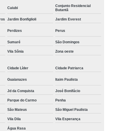
Conjunto Residencial
ísico
Comando Elétrico Volante para Pcd
Caiubi
Butantã
 Pcd Volante
Comando Volante para Pcd
ros
Jardim Bonfiglioli
Jardim Everest
Acelerador e Freio Eletrônico Adaptação
Perdizes
Perus
letrônico Adaptação de Deficientes
Sumaré
São Domingos
ônico Adaptação de Deficientes Físicos
Vila Sônia
Zona oeste
trônico Adaptação Deficientes Físicos
reio Eletrônico Adaptação Pcd
Cidade Líder
Cidade Patriarca
 Freio Eletrônico Adaptado
Guaianazes
Itaim Paulista
reio Eletrônico de Adaptação
Jd da Conquista
José Bonifácio
eio Eletrônico para Adaptação
Parque do Carmo
Penha
trônico para Adaptação de Deficientes
São Mateus
São Miguel Paulista
para Deficientes
Embreagem Eletrônica
Vila Dila
Vila Esperança
eagem Eletrônica Adaptada para Deficiente
Água Rasa