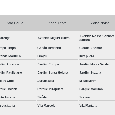
Central de Comando Eletrônico de Volante
Central de Comando 
São Paulo
Zona Leste
Zona Norte
Central de Comando Eletr
Central de Comando El
Avenida Nossa Senhora
varenga
Avenida Miguel Yunes
Sabará
Central de Comando Eletrônico para Veículos
mpo Limpo
Capão Redondo
Cidade Ademar
Central de Comando Eletrônico Remov
zenda Morumbi
Grajau
Ibirapuera
Central de Multimídia
Central Mul
rdim América
Jardim Europa
Jardim Monte Verde
Central Multimídia Android
Central Mult
dim Paulistano
Jardim Santa Helena
Jardim Suzana
Central Multimídia de Pcd
Central Mul
ckey Club
Jurubatuba
M'Boi Mirim
Central Multimídia Pioneer
Central Multi
que Colonial
Parque Ibirapuera
Parque Morumbi
Central de Comando 
nto Amaro
Saúde
Socorro
Comando com Pomo Eletrônico para o Volan
a Lusitania
Vila Marcelo
Vila Mariana
Comando de Seta no Volante Pcd