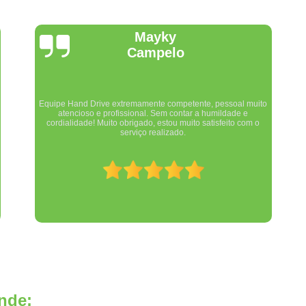
Banco Giratório Automotivo
Ba
Banco Giratório para Automóvel
B
Valmir Martins
Banco Giratório para Veículo
Banco Girató
Banco Giratório Veicular
Câmera de Ré B
Câmera de Ré Carro Pcd
C
Experiência nota 10. Comprei uma adaptação para meu carro,
Câmera de Ré com Visor Pcd
Câmera de 
veio na medida e no grau certinho. Trabalho muito bem feito,
de qualidade excelente.
Câmera de Ré Pcd
Câmera de Ré P
Câmera Ré com Sensor Pcd
Câmera 
Central Multim
Central Multimídia com Câme
Central Multimídia com Tv Digital
Central
Central Multimídia Honda City
Central Mu
Central Multimídia Renegade
Central M
nde:
Central de Comando Eletrônico
Cen