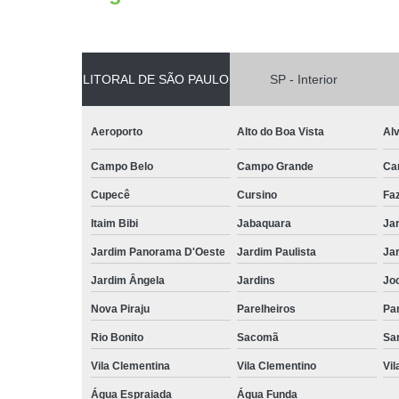
LITORAL DE SÃO PAULO
SP - Interior
Aeroporto
Alto do Boa Vista
Al
Campo Belo
Campo Grande
Ca
Cupecê
Cursino
Fa
Itaim Bibi
Jabaquara
Ja
Jardim Panorama D'Oeste
Jardim Paulista
Jar
Jardim Ângela
Jardins
Jo
Nova Piraju
Parelheiros
Par
Rio Bonito
Sacomã
Sa
Vila Clementina
Vila Clementino
Vil
Água Espraiada
Água Funda