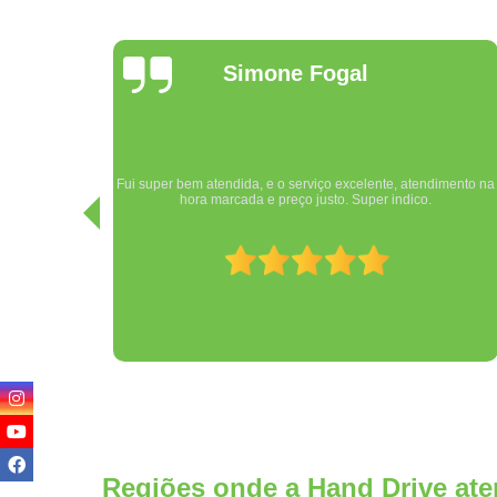
Mayky
Campelo
Equipe Hand Drive extremamente competente, pessoal muito
imento na
atencioso e profissional. Sem contar a humildade e
cordialidade! Muito obrigado, estou muito satisfeito com o
serviço realizado.
Regiões onde a Hand Drive ate