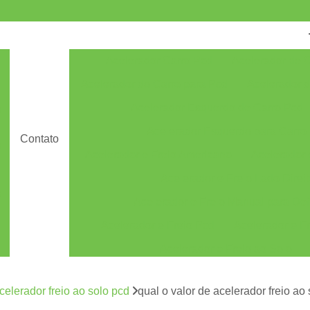
Acelerador Carro Pcd
Acelerador de 
Acelerador do Carro para Pcd
Acelerador 
Acelerador Esquerdo de Carro Pcd
s
Acelerador Esquerdo para Carro
Contato
s
Acelerador e Freio Americano
Acelerador e
Acelerador e Freio Lado Direi
s
Acelerador e Freio Manual para Def
Acelerador e Freio Pcd
Acelerador e Fr
Acelerador e Freio ao Solo
Acelerador e Freio Manual ao Solo
celerador freio ao solo pcd
qual o valor de acelerador freio ao
Acelerador e Freio Manual Solo
Acelerado