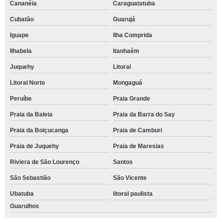
Cananéia
Caraguatatuba
Cubatão
Guarujá
Iguape
Ilha Comprida
Ilhabela
Itanhaém
Juquehy
Litoral
Litoral Norte
Mongaguá
Peruíbe
Praia Grande
Praia da Baleia
Praia da Barra do Say
Praia da Boiçucanga
Praia de Camburi
Praia de Juquehy
Praia de Maresias
Riviera de São Lourenço
Santos
São Sebastião
São Vicente
Ubatuba
litoral paulista
Guarulhos