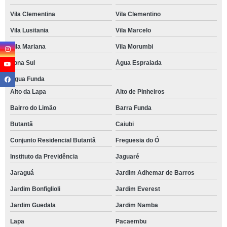
Vila Clementina
Vila Clementino
Vila Lusitania
Vila Marcelo
Vila Mariana
Vila Morumbi
Zona Sul
Água Espraiada
Água Funda
Alto da Lapa
Alto de Pinheiros
Bairro do Limão
Barra Funda
Butantã
Caiubi
Conjunto Residencial Butantã
Freguesia do Ó
Instituto da Previdência
Jaguaré
Jaraguá
Jardim Adhemar de Barros
Jardim Bonfiglioli
Jardim Everest
Jardim Guedala
Jardim Namba
Lapa
Pacaembu