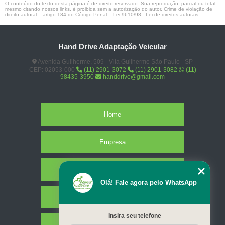
O conteúdo do texto desta página é de direito reservado. Sua reprodução, parcial ou total,
mesmo citando nossos links, é proibida sem a autorização do autor. Crime de violação de
direito autoral – artigo 184 do Código Penal –
Lei 9610/98 - Lei de direitos autorais
.
Hand Drive Adaptação Veicular
Avenida Guilherme, 509 - Vila Guilherme São Paulo - SP
CEP: 02053-000
(11) 2901-3072
(11) 2901-3082
(11)
98435-3950
handdrive@gmail.com
Home
Empresa
Missão
Olá! Fale agora pelo WhatsApp
Serviços
Insira seu telefone
Contato