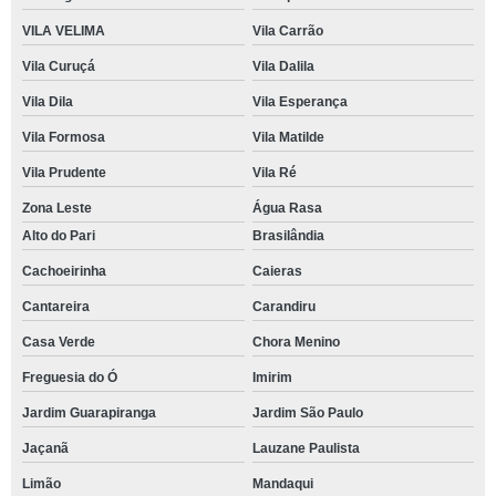
VILA VELIMA
Vila Carrão
Vila Curuçá
Vila Dalila
Vila Dila
Vila Esperança
Vila Formosa
Vila Matilde
Vila Prudente
Vila Ré
Zona Leste
Água Rasa
Alto do Pari
Brasilândia
Cachoeirinha
Caieras
Cantareira
Carandiru
Casa Verde
Chora Menino
Freguesia do Ó
Imirim
Jardim Guarapiranga
Jardim São Paulo
Jaçanã
Lauzane Paulista
Limão
Mandaqui