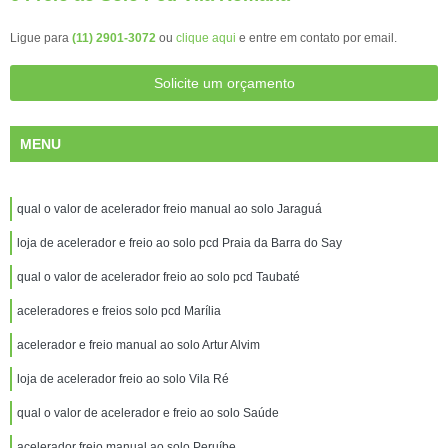
Ligue para
(11) 2901-3072
ou
clique aqui
e entre em contato por email.
Solicite um orçamento
MENU
qual o valor de acelerador freio manual ao solo Jaraguá
loja de acelerador e freio ao solo pcd Praia da Barra do Say
qual o valor de acelerador freio ao solo pcd Taubaté
aceleradores e freios solo pcd Marília
acelerador e freio manual ao solo Artur Alvim
loja de acelerador freio ao solo Vila Ré
qual o valor de acelerador e freio ao solo Saúde
acelerador freio manual ao solo Peruíbe