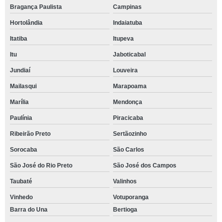
Bragança Paulista
Campinas
Hortolândia
Indaiatuba
Itatiba
Itupeva
Itu
Jaboticabal
Jundiaí
Louveira
Mailasqui
Marapoama
Marília
Mendonça
Paulínia
Piracicaba
Ribeirão Preto
Sertãozinho
Sorocaba
São Carlos
São José do Rio Preto
São José dos Campos
Taubaté
Valinhos
Vinhedo
Votuporanga
Barra do Una
Bertioga