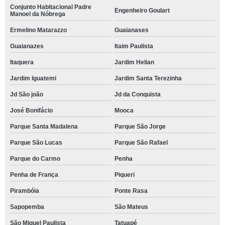
Conjunto Habitacional Padre
Engenheiro Goulart
Manoel da Nóbrega
Ermelino Matarazzo
Guaianases
Guaianazes
Itaim Paulista
Itaquera
Jardim Helian
Jardim Iguatemi
Jardim Santa Terezinha
Jd São joão
Jd da Conquista
José Bonifácio
Mooca
Parque Santa Madalena
Parque São Jorge
Parque São Lucas
Parque São Rafael
Parque do Carmo
Penha
Penha de França
Piqueri
Pirambóia
Ponte Rasa
Sapopemba
São Mateus
São Miguel Paulista
Tatuapé