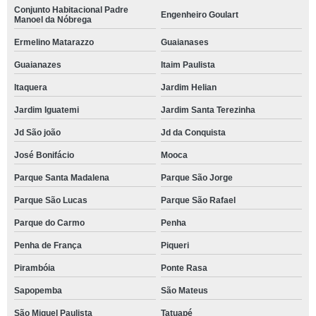
Conjunto Habitacional Padre
Engenheiro Goulart
Manoel da Nóbrega
Ermelino Matarazzo
Guaianases
Guaianazes
Itaim Paulista
Itaquera
Jardim Helian
Jardim Iguatemi
Jardim Santa Terezinha
Jd São joão
Jd da Conquista
José Bonifácio
Mooca
Parque Santa Madalena
Parque São Jorge
Parque São Lucas
Parque São Rafael
Parque do Carmo
Penha
Penha de França
Piqueri
Pirambóia
Ponte Rasa
Sapopemba
São Mateus
São Miguel Paulista
Tatuapé