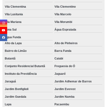
Vila Clementina
Vila Clementino
Vila Lusitania
Vila Marcelo
Vila Mariana
Vila Morumbi
Zona Sul
Água Espraiada
Água Funda
Alto da Lapa
Alto de Pinheiros
Bairro do Limão
Barra Funda
Butantã
Caiubi
Conjunto Residencial Butantã
Freguesia do Ó
Instituto da Previdência
Jaguaré
Jaraguá
Jardim Adhemar de Barros
Jardim Bonfiglioli
Jardim Everest
Jardim Guedala
Jardim Namba
Lapa
Pacaembu