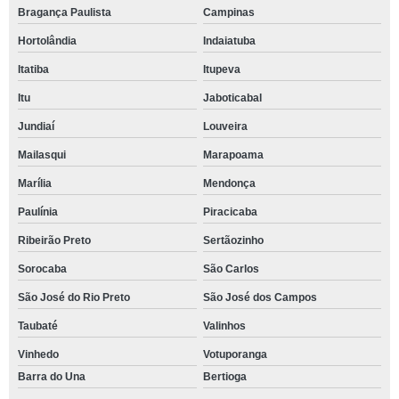
Bragança Paulista
Campinas
Hortolândia
Indaiatuba
Itatiba
Itupeva
Itu
Jaboticabal
Jundiaí
Louveira
Mailasqui
Marapoama
Marília
Mendonça
Paulínia
Piracicaba
Ribeirão Preto
Sertãozinho
Sorocaba
São Carlos
São José do Rio Preto
São José dos Campos
Taubaté
Valinhos
Vinhedo
Votuporanga
Barra do Una
Bertioga