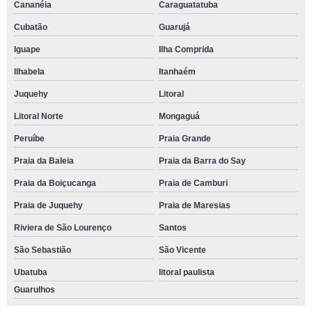
Cananéia
Caraguatatuba
Cubatão
Guarujá
Iguape
Ilha Comprida
Ilhabela
Itanhaém
Juquehy
Litoral
Litoral Norte
Mongaguá
Peruíbe
Praia Grande
Praia da Baleia
Praia da Barra do Say
Praia da Boiçucanga
Praia de Camburi
Praia de Juquehy
Praia de Maresias
Riviera de São Lourenço
Santos
São Sebastião
São Vicente
Ubatuba
litoral paulista
Guarulhos