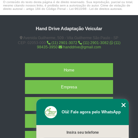
O conteúdo do texto desta página é de direito reservado. Sua reprodução, parcial ou total,
mesmo citando nossos links, é proibida sem a autorização do autor. Crime de violação de
direito autoral – artigo 184 do Código Penal –
Lei 9610/98 - Lei de direitos autorais
.
Hand Drive Adaptação Veicular
Avenida Guilherme, 509 - Vila Guilherme São Paulo - SP
CEP: 02053-000
(11) 2901-3072
(11) 2901-3082
(11)
98435-3950
handdrive@gmail.com
Home
Empresa
Missão
Olá! Fale agora pelo WhatsApp
Serviços
Insira seu telefone
Contato