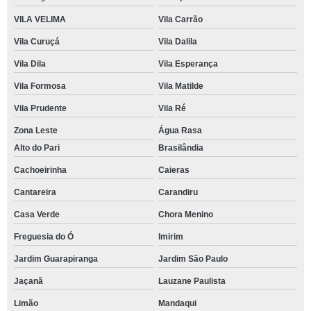
VILA VELIMA
Vila Carrão
Vila Curuçá
Vila Dalila
Vila Dila
Vila Esperança
Vila Formosa
Vila Matilde
Vila Prudente
Vila Ré
Zona Leste
Água Rasa
Alto do Pari
Brasilândia
Cachoeirinha
Caieras
Cantareira
Carandiru
Casa Verde
Chora Menino
Freguesia do Ó
Imirim
Jardim Guarapiranga
Jardim São Paulo
Jaçanã
Lauzane Paulista
Limão
Mandaqui