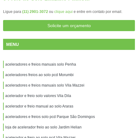
Ligue para
(11) 2901-3072
ou
clique aqui
e entre em contato por email.
Solicite um orçamento
MENU
aceleradores e freios manuais solo Penha
aceleradores freios ao solo pcd Morumbi
aceleradores e freios manuais solo Vila Mazzei
acelerador e freio solo valores Vila Dila
acelerador e freio manual ao solo Araras
aceleradores e freios solo pcd Parque São Domingos
loja de acelerador freio ao solo Jardim Helian
acelerador e freio ao solo pcd Vila Mazzei