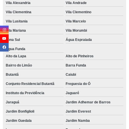
Vila Alexandria
Vila Andrade
Vila Clementina
Vila Clementino
Vila Lusitania
Vila Marcelo
Vila Mariana
Vila Morumbi
Zona Sul
Água Espraiada
Água Funda
Alto da Lapa
Alto de Pinheiros
Bairro do Limão
Barra Funda
Butantã
Caiubi
Conjunto Residencial Butantã
Freguesia do Ó
Instituto da Previdência
Jaguaré
Jaraguá
Jardim Adhemar de Barros
Jardim Bonfiglioli
Jardim Everest
Jardim Guedala
Jardim Namba