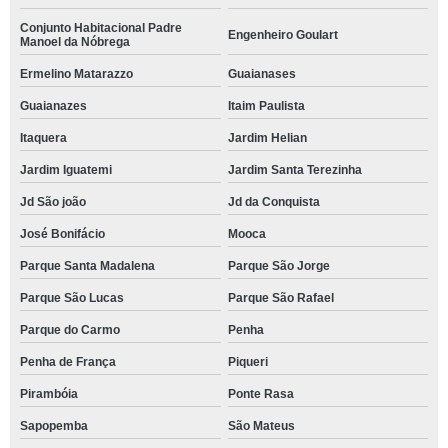
Conjunto Habitacional Padre
Engenheiro Goulart
Manoel da Nóbrega
Ermelino Matarazzo
Guaianases
Guaianazes
Itaim Paulista
Itaquera
Jardim Helian
Jardim Iguatemi
Jardim Santa Terezinha
Jd São joão
Jd da Conquista
José Bonifácio
Mooca
Parque Santa Madalena
Parque São Jorge
Parque São Lucas
Parque São Rafael
Parque do Carmo
Penha
Penha de França
Piqueri
Pirambóia
Ponte Rasa
Sapopemba
São Mateus