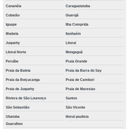
Cananéia
Caraguatatuba
Cubatão
Guarujá
Iguape
Ilha Comprida
Ilhabela
Itanhaém
Juquehy
Litoral
Litoral Norte
Mongaguá
Peruíbe
Praia Grande
Praia da Baleia
Praia da Barra do Say
Praia da Boiçucanga
Praia de Camburi
Praia de Juquehy
Praia de Maresias
Riviera de São Lourenço
Santos
São Sebastião
São Vicente
Ubatuba
litoral paulista
Guarulhos