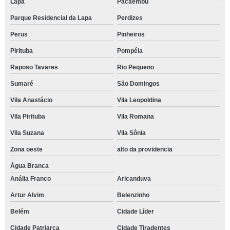
Lapa
Pacaembu
Parque Residencial da Lapa
Perdizes
Perus
Pinheiros
Pirituba
Pompéia
Raposo Tavares
Rio Pequeno
Sumaré
São Domingos
Vila Anastácio
Vila Leopoldina
Vila Pirituba
Vila Romana
Vila Suzana
Vila Sônia
Zona oeste
alto da providencia
Água Branca
Anália Franco
Aricanduva
Artur Alvim
Belenzinho
Belém
Cidade Líder
Cidade Patriarca
Cidade Tiradentes