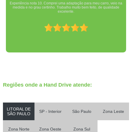
Experiência nota 10. Comprei uma adaptação para meu carro, veio na
medida e no grau certinho. Trabalho muito bem feito, de qualidade
excelente.
Regiões onde a Hand Drive atende:
LITORAL DE
SP - Interior
São Paulo
Zona Leste
SÃO PAULO
Zona Norte
Zona Oeste
Zona Sul