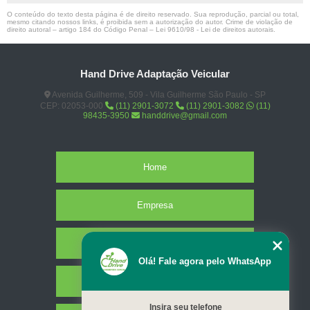
O conteúdo do texto desta página é de direito reservado. Sua reprodução, parcial ou total,
mesmo citando nossos links, é proibida sem a autorização do autor. Crime de violação de
direito autoral – artigo 184 do Código Penal –
Lei 9610/98 - Lei de direitos autorais
.
Hand Drive Adaptação Veicular
Avenida Guilherme, 509 - Vila Guilherme São Paulo - SP
CEP: 02053-000
(11) 2901-3072
(11) 2901-3082
(11)
98435-3950
handdrive@gmail.com
Home
Empresa
Missão
Olá! Fale agora pelo WhatsApp
Serviços
Insira seu telefone