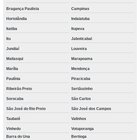
Bragança Paulista
Campinas
Hortolândia
Indaiatuba
Itatiba
Itupeva
Itu
Jaboticabal
Jundiaí
Louveira
Mailasqui
Marapoama
Marília
Mendonça
Paulínia
Piracicaba
Ribeirão Preto
Sertãozinho
Sorocaba
São Carlos
São José do Rio Preto
São José dos Campos
Taubaté
Valinhos
Vinhedo
Votuporanga
Barra do Una
Bertioga