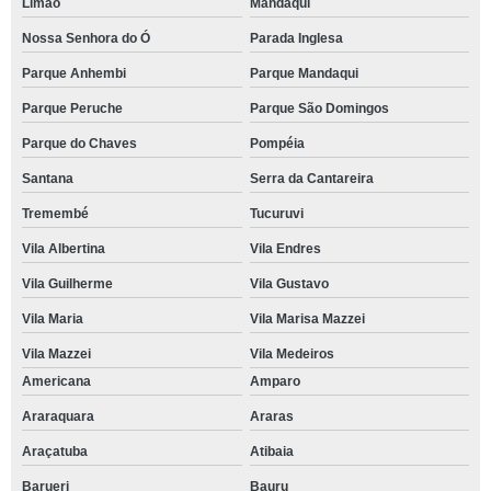
Limão
Mandaqui
Nossa Senhora do Ó
Parada Inglesa
Parque Anhembi
Parque Mandaqui
Parque Peruche
Parque São Domingos
Parque do Chaves
Pompéia
Santana
Serra da Cantareira
Tremembé
Tucuruvi
Vila Albertina
Vila Endres
Vila Guilherme
Vila Gustavo
Vila Maria
Vila Marisa Mazzei
Vila Mazzei
Vila Medeiros
Americana
Amparo
Araraquara
Araras
Araçatuba
Atibaia
Barueri
Bauru