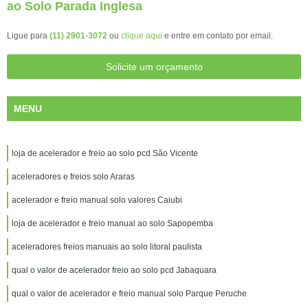
ao Solo Parada Inglesa
Ligue para
(11) 2901-3072
ou
clique aqui
e entre em contato por email.
Solicite um orçamento
MENU
loja de acelerador e freio ao solo pcd São Vicente
aceleradores e freios solo Araras
acelerador e freio manual solo valores Caiubi
loja de acelerador e freio manual ao solo Sapopemba
aceleradores freios manuais ao solo litoral paulista
qual o valor de acelerador freio ao solo pcd Jabaquara
qual o valor de acelerador e freio manual solo Parque Peruche