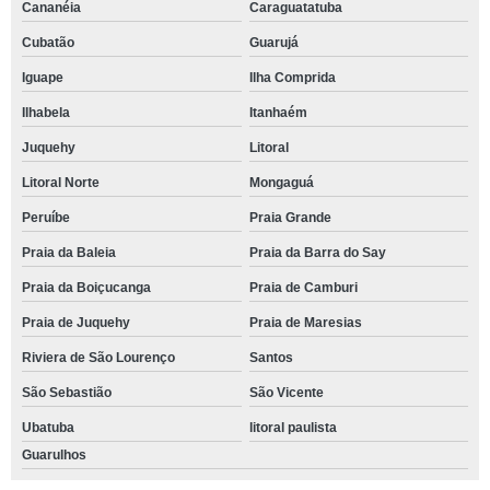
Cananéia
Caraguatatuba
Cubatão
Guarujá
Iguape
Ilha Comprida
Ilhabela
Itanhaém
Juquehy
Litoral
Litoral Norte
Mongaguá
Peruíbe
Praia Grande
Praia da Baleia
Praia da Barra do Say
Praia da Boiçucanga
Praia de Camburi
Praia de Juquehy
Praia de Maresias
Riviera de São Lourenço
Santos
São Sebastião
São Vicente
Ubatuba
litoral paulista
Guarulhos