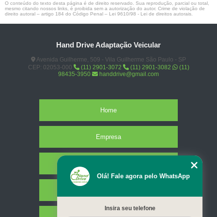
O conteúdo do texto desta página é de direito reservado. Sua reprodução, parcial ou total,
mesmo citando nossos links, é proibida sem a autorização do autor. Crime de violação de
direito autoral – artigo 184 do Código Penal –
Lei 9610/98 - Lei de direitos autorais
.
Hand Drive Adaptação Veicular
Avenida Guilherme, 509 - Vila Guilherme São Paulo - SP
CEP: 02053-000
(11) 2901-3072
(11) 2901-3082
(11)
98435-3950
handdrive@gmail.com
Home
Empresa
Missão
Olá! Fale agora pelo WhatsApp
Serviços
Insira seu telefone
Contato