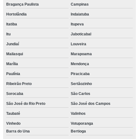
Bragança Paulista
Campinas
Hortolândia
Indaiatuba
Itatiba
Itupeva
Itu
Jaboticabal
Jundiaí
Louveira
Mailasqui
Marapoama
Marília
Mendonça
Paulínia
Piracicaba
Ribeirão Preto
Sertãozinho
Sorocaba
São Carlos
São José do Rio Preto
São José dos Campos
Taubaté
Valinhos
Vinhedo
Votuporanga
Barra do Una
Bertioga