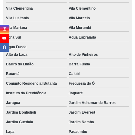
Vila Clementina
Vila Clementino
Vila Lusitania
Vila Marcelo
Vila Mariana
Vila Morumbi
Zona Sul
Água Espraiada
Água Funda
Alto da Lapa
Alto de Pinheiros
Bairro do Limão
Barra Funda
Butantã
Caiubi
Conjunto Residencial Butantã
Freguesia do Ó
Instituto da Previdência
Jaguaré
Jaraguá
Jardim Adhemar de Barros
Jardim Bonfiglioli
Jardim Everest
Jardim Guedala
Jardim Namba
Lapa
Pacaembu