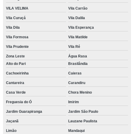
VILA VELIMA
Vila Carrão
Vila Curuçá
Vila Dalila
Vila Dila
Vila Esperança
Vila Formosa
Vila Matilde
Vila Prudente
Vila Ré
Zona Leste
Água Rasa
Alto do Pari
Brasilândia
Cachoeirinha
Caieras
Cantareira
Carandiru
Casa Verde
Chora Menino
Freguesia do Ó
Imirim
Jardim Guarapiranga
Jardim São Paulo
Jaçanã
Lauzane Paulista
Limão
Mandaqui