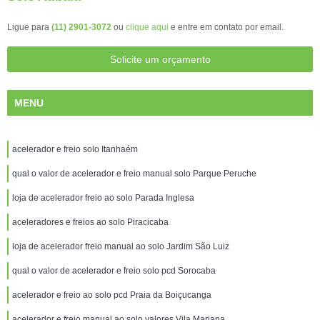
Ligue para
(11) 2901-3072
ou
clique aqui
e entre em contato por email.
Solicite um orçamento
MENU
acelerador e freio solo Itanhaém
qual o valor de acelerador e freio manual solo Parque Peruche
loja de acelerador freio ao solo Parada Inglesa
aceleradores e freios ao solo Piracicaba
loja de acelerador freio manual ao solo Jardim São Luiz
qual o valor de acelerador e freio solo pcd Sorocaba
acelerador e freio ao solo pcd Praia da Boiçucanga
acelerador e freio manual ao solo valores Vila Mariana