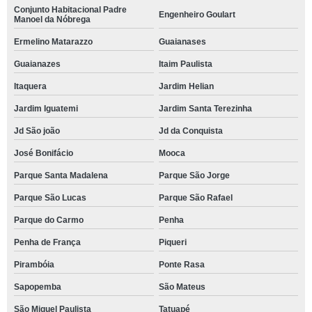
Conjunto Habitacional Padre
Engenheiro Goulart
Manoel da Nóbrega
Ermelino Matarazzo
Guaianases
Guaianazes
Itaim Paulista
Itaquera
Jardim Helian
Jardim Iguatemi
Jardim Santa Terezinha
Jd São joão
Jd da Conquista
José Bonifácio
Mooca
Parque Santa Madalena
Parque São Jorge
Parque São Lucas
Parque São Rafael
Parque do Carmo
Penha
Penha de França
Piqueri
Pirambóia
Ponte Rasa
Sapopemba
São Mateus
São Miguel Paulista
Tatuapé