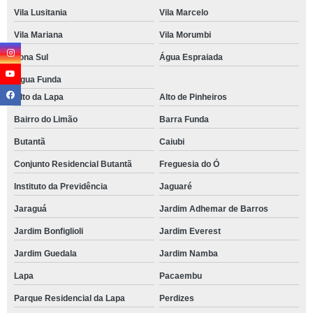
Vila Lusitania
Vila Marcelo
Vila Mariana
Vila Morumbi
Zona Sul
Água Espraiada
Água Funda
Alto da Lapa
Alto de Pinheiros
Bairro do Limão
Barra Funda
Butantã
Caiubi
Conjunto Residencial Butantã
Freguesia do Ó
Instituto da Previdência
Jaguaré
Jaraguá
Jardim Adhemar de Barros
Jardim Bonfiglioli
Jardim Everest
Jardim Guedala
Jardim Namba
Lapa
Pacaembu
Parque Residencial da Lapa
Perdizes