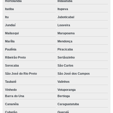
Hortolândia
Indaiatuba
Itatiba
Itupeva
Itu
Jaboticabal
Jundiaí
Louveira
Mailasqui
Marapoama
Marília
Mendonça
Paulínia
Piracicaba
Ribeirão Preto
Sertãozinho
Sorocaba
São Carlos
São José do Rio Preto
São José dos Campos
Taubaté
Valinhos
Vinhedo
Votuporanga
Barra do Una
Bertioga
Cananéia
Caraguatatuba
Cubatão
Guarujá