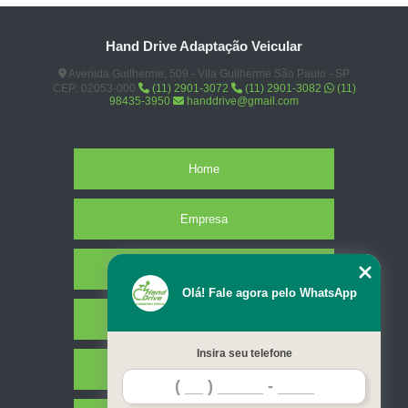
Hand Drive Adaptação Veicular
Avenida Guilherme, 509 - Vila Guilherme São Paulo - SP
CEP: 02053-000
(11) 2901-3072
(11) 2901-3082
(11)
98435-3950
handdrive@gmail.com
Home
Empresa
Missão
Olá! Fale agora pelo WhatsApp
Serviços
Insira seu telefone
Contato