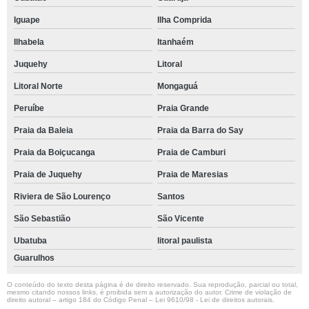
Iguape
Ilha Comprida
Ilhabela
Itanhaém
Juquehy
Litoral
Litoral Norte
Mongaguá
Peruíbe
Praia Grande
Praia da Baleia
Praia da Barra do Say
Praia da Boiçucanga
Praia de Camburi
Praia de Juquehy
Praia de Maresias
Riviera de São Lourenço
Santos
São Sebastião
São Vicente
Ubatuba
litoral paulista
Guarulhos
O conteúdo do texto desta página é de direito reservado. Sua reprodução, parcial ou total,
mesmo citando nossos links, é proibida sem a autorização do autor. Crime de violação de
direito autoral – artigo 184 do Código Penal –
Lei 9610/98 - Lei de direitos autorais
.