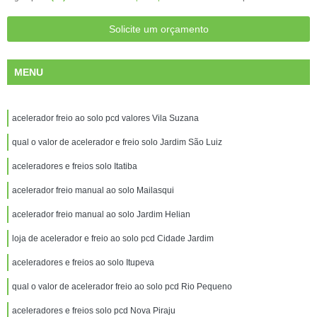
Solicite um orçamento
MENU
acelerador freio ao solo pcd valores Vila Suzana
qual o valor de acelerador e freio solo Jardim São Luiz
aceleradores e freios solo Itatiba
acelerador freio manual ao solo Mailasqui
acelerador freio manual ao solo Jardim Helian
loja de acelerador e freio ao solo pcd Cidade Jardim
aceleradores e freios ao solo Itupeva
qual o valor de acelerador freio ao solo pcd Rio Pequeno
aceleradores e freios solo pcd Nova Piraju