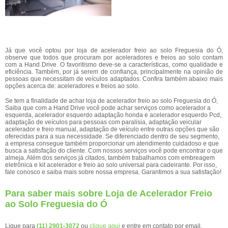
Já que você optou por loja de acelerador freio ao solo Freguesia do Ó,
observe que todos que procuram por aceleradores e freios ao solo contam
com a Hand Drive. O favoritismo deve-se a características, como qualidade e
eficiência. Também, por já serem de confiança, principalmente na opinião de
pessoas que necessitam de veículos adaptados. Confira também abaixo mais
opções acerca de: aceleradores e freios ao solo.
Se tem a finalidade de achar loja de acelerador freio ao solo Freguesia do Ó,
Saiba que com a Hand Drive você pode achar serviços como acelerador a
esquerda, acelerador esquerdo adaptação honda e acelerador esquerdo Pcd,
adaptação de veículos para pessoas com paralisia, adaptação veicular
acelerador e freio manual, adaptação de veículo entre outras opções que são
oferecidas para a sua necessidade. Se diferenciado dentro de seu segmento,
a empresa consegue também proporcionar um atendimento cuidadoso e que
busca a satisfação do cliente. Com nossos serviços você pode encontrar o que
almeja. Além dos serviços já citados, também trabalhamos com embreagem
eletrônica e kit acelerador e freio ao solo universal para cadeirante. Por isso,
fale conosco e saiba mais sobre nossa empresa. Garantimos a sua satisfação!
Para saber mais sobre Loja de Acelerador Freio
ao Solo Freguesia do Ó
Ligue para
(11) 2901-3072
ou
clique aqui
e entre em contato por email.