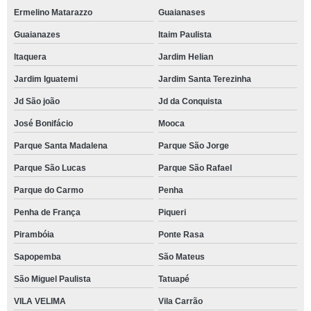
Ermelino Matarazzo
Guaianases
Guaianazes
Itaim Paulista
Itaquera
Jardim Helian
Jardim Iguatemi
Jardim Santa Terezinha
Jd São joão
Jd da Conquista
José Bonifácio
Mooca
Parque Santa Madalena
Parque São Jorge
Parque São Lucas
Parque São Rafael
Parque do Carmo
Penha
Penha de França
Piqueri
Pirambóia
Ponte Rasa
Sapopemba
São Mateus
São Miguel Paulista
Tatuapé
VILA VELIMA
Vila Carrão