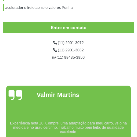
acelerador e freio ao solo valores Penha
Entre em contato
(11) 2901-3072
(11) 2901-3082
(11) 98435-3950
Valmir Martins
Experiência nota 10. Comprei uma adaptação para meu carro, veio na
medida e no grau certinho. Trabalho muito bem feito, de qualidade
excelente.