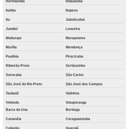
Hortolândia
Indaiatuba
Itatiba
Itupeva
Itu
Jaboticabal
Jundiaí
Louveira
Mailasqui
Marapoama
Marília
Mendonça
Paulínia
Piracicaba
Ribeirão Preto
Sertãozinho
Sorocaba
São Carlos
São José do Rio Preto
São José dos Campos
Taubaté
Valinhos
Vinhedo
Votuporanga
Barra do Una
Bertioga
Cananéia
Caraguatatuba
Cubatão
Guarujá