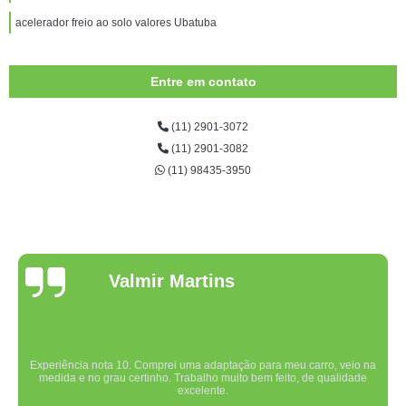
acelerador freio ao solo valores Ubatuba
Entre em contato
(11) 2901-3072
(11) 2901-3082
(11) 98435-3950
Valmir Martins
Experiência nota 10. Comprei uma adaptação para meu carro, veio na
medida e no grau certinho. Trabalho muito bem feito, de qualidade
excelente.