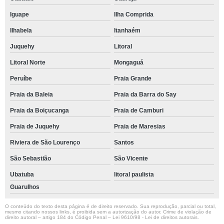
Iguape
Ilha Comprida
Ilhabela
Itanhaém
Juquehy
Litoral
Litoral Norte
Mongaguá
Peruíbe
Praia Grande
Praia da Baleia
Praia da Barra do Say
Praia da Boiçucanga
Praia de Camburi
Praia de Juquehy
Praia de Maresias
Riviera de São Lourenço
Santos
São Sebastião
São Vicente
Ubatuba
litoral paulista
Guarulhos
O conteúdo do texto desta página é de direito reservado. Sua reprodução, parcial ou total,
mesmo citando nossos links, é proibida sem a autorização do autor. Crime de violação de
direito autoral – artigo 184 do Código Penal –
Lei 9610/98 - Lei de direitos autorais
.