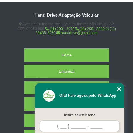
Hand Drive Adaptação Veicular
Avenida Guilherme, 509 - Vila Guilherme São Paulo - SP
CEP: 02053-000
(11) 2901-3072
(11) 2901-3082
(11)
98435-3950
handdrive@gmail.com
Home
Empresa
Missão
Olá! Fale agora pelo WhatsApp
Serviços
Insira seu telefone
Contato