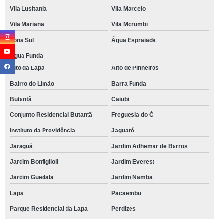
Vila Lusitania
Vila Marcelo
Vila Mariana
Vila Morumbi
Zona Sul
Água Espraiada
Água Funda
Alto da Lapa
Alto de Pinheiros
Bairro do Limão
Barra Funda
Butantã
Caiubi
Conjunto Residencial Butantã
Freguesia do Ó
Instituto da Previdência
Jaguaré
Jaraguá
Jardim Adhemar de Barros
Jardim Bonfiglioli
Jardim Everest
Jardim Guedala
Jardim Namba
Lapa
Pacaembu
Parque Residencial da Lapa
Perdizes