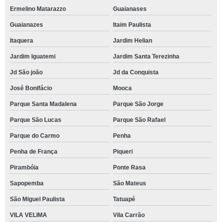
Ermelino Matarazzo
Guaianases
Guaianazes
Itaim Paulista
Itaquera
Jardim Helian
Jardim Iguatemi
Jardim Santa Terezinha
Jd São joão
Jd da Conquista
José Bonifácio
Mooca
Parque Santa Madalena
Parque São Jorge
Parque São Lucas
Parque São Rafael
Parque do Carmo
Penha
Penha de França
Piqueri
Pirambóia
Ponte Rasa
Sapopemba
São Mateus
São Miguel Paulista
Tatuapé
VILA VELIMA
Vila Carrão