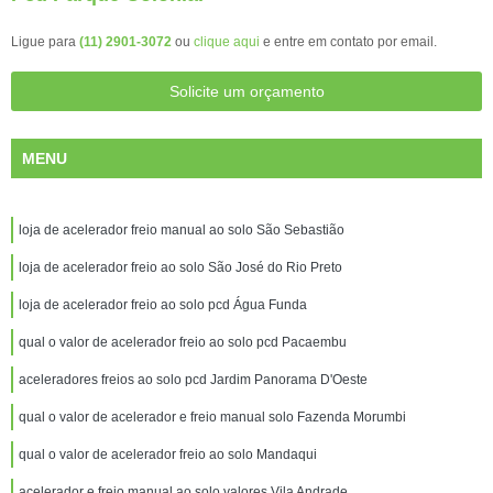
Ligue para
(11) 2901-3072
ou
clique aqui
e entre em contato por email.
Solicite um orçamento
MENU
loja de acelerador freio manual ao solo São Sebastião
loja de acelerador freio ao solo São José do Rio Preto
loja de acelerador freio ao solo pcd Água Funda
qual o valor de acelerador freio ao solo pcd Pacaembu
aceleradores freios ao solo pcd Jardim Panorama D'Oeste
qual o valor de acelerador e freio manual solo Fazenda Morumbi
qual o valor de acelerador freio ao solo Mandaqui
acelerador e freio manual ao solo valores Vila Andrade