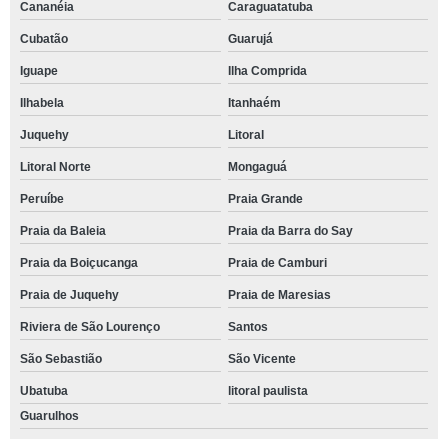
Cananéia
Caraguatatuba
Cubatão
Guarujá
Iguape
Ilha Comprida
Ilhabela
Itanhaém
Juquehy
Litoral
Litoral Norte
Mongaguá
Peruíbe
Praia Grande
Praia da Baleia
Praia da Barra do Say
Praia da Boiçucanga
Praia de Camburi
Praia de Juquehy
Praia de Maresias
Riviera de São Lourenço
Santos
São Sebastião
São Vicente
Ubatuba
litoral paulista
Guarulhos