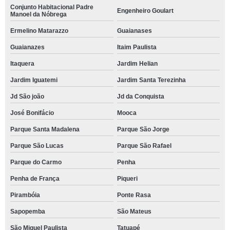
Conjunto Habitacional Padre
Engenheiro Goulart
Manoel da Nóbrega
Ermelino Matarazzo
Guaianases
Guaianazes
Itaim Paulista
Itaquera
Jardim Helian
Jardim Iguatemi
Jardim Santa Terezinha
Jd São joão
Jd da Conquista
José Bonifácio
Mooca
Parque Santa Madalena
Parque São Jorge
Parque São Lucas
Parque São Rafael
Parque do Carmo
Penha
Penha de França
Piqueri
Pirambóia
Ponte Rasa
Sapopemba
São Mateus
São Miguel Paulista
Tatuapé