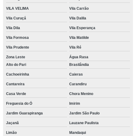
VILA VELIMA
Vila Carrão
Vila Curuçá
Vila Dalila
Vila Dila
Vila Esperança
Vila Formosa
Vila Matilde
Vila Prudente
Vila Ré
Zona Leste
Água Rasa
Alto do Pari
Brasilândia
Cachoeirinha
Caieras
Cantareira
Carandiru
Casa Verde
Chora Menino
Freguesia do Ó
Imirim
Jardim Guarapiranga
Jardim São Paulo
Jaçanã
Lauzane Paulista
Limão
Mandaqui