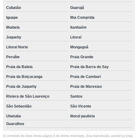
Cubatão
Guarujá
Iguape
Ilha Comprida
Ilhabela
Itanhaém
Juquehy
Litoral
Litoral Norte
Mongaguá
Peruíbe
Praia Grande
Praia da Baleia
Praia da Barra do Say
Praia da Boiçucanga
Praia de Camburi
Praia de Juquehy
Praia de Maresias
Riviera de São Lourenço
Santos
São Sebastião
São Vicente
Ubatuba
litoral paulista
Guarulhos
O conteúdo do texto desta página é de direito reservado. Sua reprodução, parcial ou total,