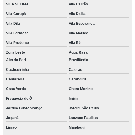
VILA VELIMA
Vila Carrão
Vila Curuçá
Vila Dalila
Vila Dila
Vila Esperança
Vila Formosa
Vila Matilde
Vila Prudente
Vila Ré
Zona Leste
Água Rasa
Alto do Pari
Brasilândia
Cachoeirinha
Caieras
Cantareira
Carandiru
Casa Verde
Chora Menino
Freguesia do Ó
Imirim
Jardim Guarapiranga
Jardim São Paulo
Jaçanã
Lauzane Paulista
Limão
Mandaqui