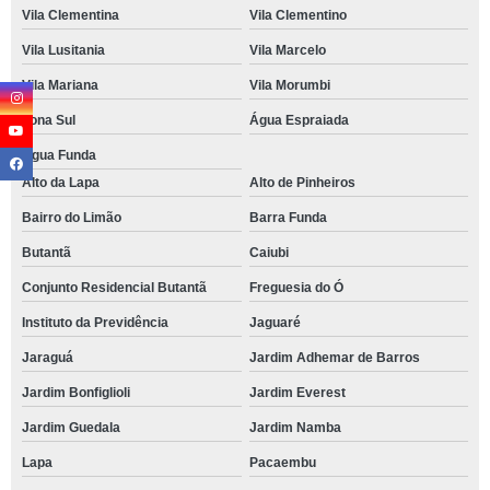
Vila Clementina
Vila Clementino
Vila Lusitania
Vila Marcelo
Vila Mariana
Vila Morumbi
Zona Sul
Água Espraiada
Água Funda
Alto da Lapa
Alto de Pinheiros
Bairro do Limão
Barra Funda
Butantã
Caiubi
Conjunto Residencial Butantã
Freguesia do Ó
Instituto da Previdência
Jaguaré
Jaraguá
Jardim Adhemar de Barros
Jardim Bonfiglioli
Jardim Everest
Jardim Guedala
Jardim Namba
Lapa
Pacaembu