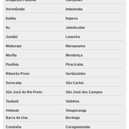
Bragança Paulista
Campinas
Hortolândia
Indaiatuba
Itatiba
Itupeva
Itu
Jaboticabal
Jundiaí
Louveira
Mailasqui
Marapoama
Marília
Mendonça
Paulínia
Piracicaba
Ribeirão Preto
Sertãozinho
Sorocaba
São Carlos
São José do Rio Preto
São José dos Campos
Taubaté
Valinhos
Vinhedo
Votuporanga
Barra do Una
Bertioga
Cananéia
Caraguatatuba