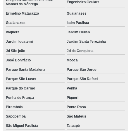
Conjunto Habitacional Padre
Engenheiro Goulart
Manoel da Nóbrega
Ermelino Matarazzo
Guaianases
Guaianazes
Itaim Paulista
Itaquera
Jardim Helian
Jardim Iguatemi
Jardim Santa Terezinha
Jd São joão
Jd da Conquista
José Bonifácio
Mooca
Parque Santa Madalena
Parque São Jorge
Parque São Lucas
Parque São Rafael
Parque do Carmo
Penha
Penha de França
Piqueri
Pirambóia
Ponte Rasa
Sapopemba
São Mateus
São Miguel Paulista
Tatuapé