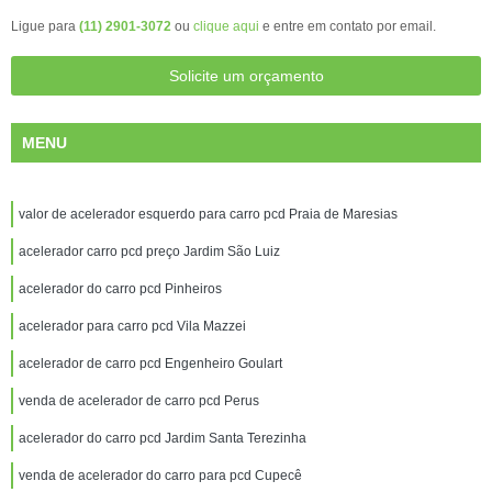
Ligue para
(11) 2901-3072
ou
clique aqui
e entre em contato por email.
Solicite um orçamento
MENU
valor de acelerador esquerdo para carro pcd Praia de Maresias
acelerador carro pcd preço Jardim São Luiz
acelerador do carro pcd Pinheiros
acelerador para carro pcd Vila Mazzei
acelerador de carro pcd Engenheiro Goulart
venda de acelerador de carro pcd Perus
acelerador do carro pcd Jardim Santa Terezinha
venda de acelerador do carro para pcd Cupecê