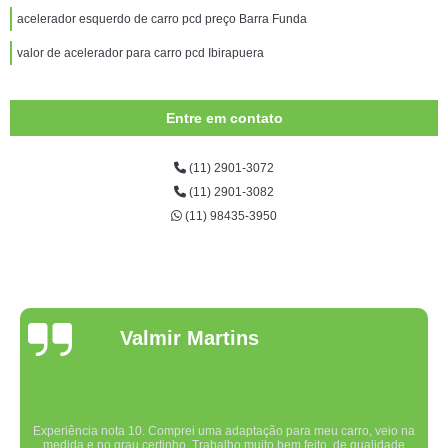
acelerador esquerdo de carro pcd preço Barra Funda
valor de acelerador para carro pcd Ibirapuera
Entre em contato
(11) 2901-3072
(11) 2901-3082
(11) 98435-3950
Valmir Martins
Experiência nota 10. Comprei uma adaptação para meu carro, veio na
medida e no grau certinho. Trabalho muito bem feito, de qualidade