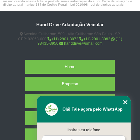
mesmo citando nossos links, é proibida sem a autorização do autor. Crime de violação de
direito autoral – artigo 184 do Código Penal –
Lei 9610/98 - Lei de direitos autorais
.
Hand Drive Adaptação Veicular
Avenida Guilherme, 509 - Vila Guilherme São Paulo - SP
CEP: 02053-000
(11) 2901-3072
(11) 2901-3082
(11)
98435-3950
handdrive@gmail.com
Home
Empresa
Missão
Olá! Fale agora pelo WhatsApp
Serviços
Insira seu telefone
Contato