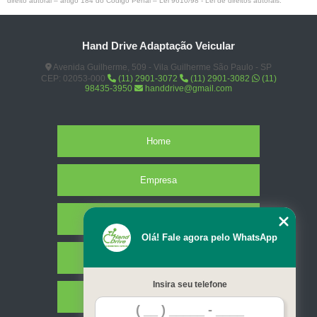
direito autoral – artigo 184 do Código Penal –
Lei 9610/98 - Lei de direitos autorais
.
Hand Drive Adaptação Veicular
Avenida Guilherme, 509 - Vila Guilherme São Paulo - SP
CEP: 02053-000
(11) 2901-3072
(11) 2901-3082
(11)
98435-3950
handdrive@gmail.com
Home
Empresa
Missão
Olá! Fale agora pelo WhatsApp
Serviços
Insira seu telefone
Contato