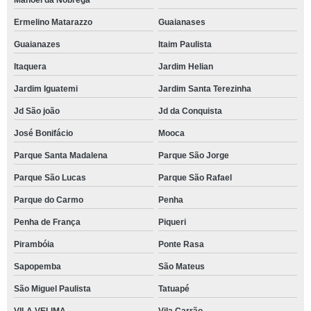
Manoel da Nóbrega
Ermelino Matarazzo
Guaianases
Guaianazes
Itaim Paulista
Itaquera
Jardim Helian
Jardim Iguatemi
Jardim Santa Terezinha
Jd São joão
Jd da Conquista
José Bonifácio
Mooca
Parque Santa Madalena
Parque São Jorge
Parque São Lucas
Parque São Rafael
Parque do Carmo
Penha
Penha de França
Piqueri
Pirambóia
Ponte Rasa
Sapopemba
São Mateus
São Miguel Paulista
Tatuapé