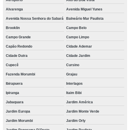
Aeroporto
Alto do Boa Vista
Alvarenga
Avenida Miguel Yunes
Avenida Nossa Senhora do Sabará
Balneário Mar Paulista
Brooklin
Campo Belo
Campo Grande
Campo Limpo
Capão Redondo
Cidade Ademar
Cidade Dutra
Cidade Jardim
Cupecê
Cursino
Fazenda Morumbi
Grajau
Ibirapuera
Interlagos
Ipiranga
Itaim Bibi
Jabaquara
Jardim América
Jardim Europa
Jardim Monte Verde
Jardim Morumbi
Jardim Orly