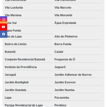
Vila Clementina
Vila Clementino
Vila Lusitania
Vila Marcelo
Vila Mariana
Vila Morumbi
Zona Sul
Água Espraiada
Água Funda
Alto da Lapa
Alto de Pinheiros
Bairro do Limão
Barra Funda
Butantã
Caiubi
Conjunto Residencial Butantã
Freguesia do Ó
Instituto da Previdência
Jaguaré
Jaraguá
Jardim Adhemar de Barros
Jardim Bonfiglioli
Jardim Everest
Jardim Guedala
Jardim Namba
Lapa
Pacaembu
Parque Residencial da Lapa
Perdizes