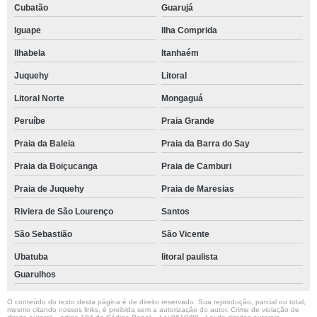
Cubatão
Guarujá
Iguape
Ilha Comprida
Ilhabela
Itanhaém
Juquehy
Litoral
Litoral Norte
Mongaguá
Peruíbe
Praia Grande
Praia da Baleia
Praia da Barra do Say
Praia da Boiçucanga
Praia de Camburi
Praia de Juquehy
Praia de Maresias
Riviera de São Lourenço
Santos
São Sebastião
São Vicente
Ubatuba
litoral paulista
Guarulhos
O conteúdo do texto desta página é de direito reservado. Sua reprodução, parcial ou total,
mesmo citando nossos links, é proibida sem a autorização do autor. Crime de violação de