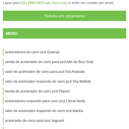
Ligue para
(11) 2901-3072
ou
clique aqui
e entre em contato por email.
Solicite um orçamento
MENU
aceleradores do carro pcd Guarujá
venda de acelerador de carro para pcd Alto do Boa Vista
valor de acelerador de carro para pcd Vila Andrade
valor de acelerador esquerdo de carro pcd Vila Matilde
venda de acelerador do carro pcd Piqueri
aceleradores esquerdo para carro pcd Litoral Norte
valor de acelerador esquerdo do carro pcd Marília
acelerador de carro para pcd Jaguaré