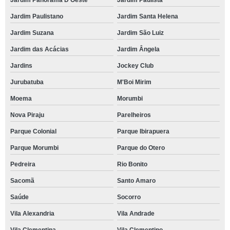
Jardim Panorama D'Oeste
Jardim Paulista
Jardim Paulistano
Jardim Santa Helena
Jardim Suzana
Jardim São Luiz
Jardim das Acácias
Jardim Ângela
Jardins
Jockey Club
Jurubatuba
M'Boi Mirim
Moema
Morumbi
Nova Piraju
Parelheiros
Parque Colonial
Parque Ibirapuera
Parque Morumbi
Parque do Otero
Pedreira
Rio Bonito
Sacomã
Santo Amaro
Saúde
Socorro
Vila Alexandria
Vila Andrade