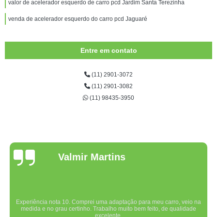
valor de acelerador esquerdo de carro pcd Jardim Santa Terezinha
venda de acelerador esquerdo do carro pcd Jaguaré
Entre em contato
(11) 2901-3072
(11) 2901-3082
(11) 98435-3950
Valmir Martins
Experiência nota 10. Comprei uma adaptação para meu carro, veio na
medida e no grau certinho. Trabalho muito bem feito, de qualidade
excelente.