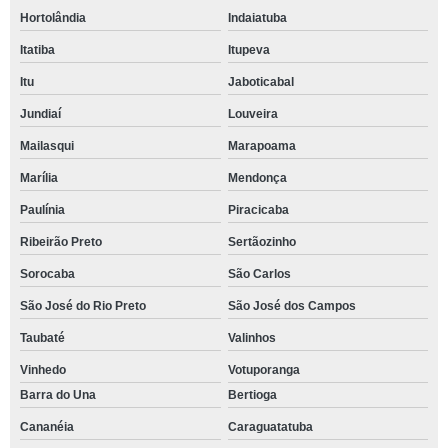
Hortolândia
Indaiatuba
Itatiba
Itupeva
Itu
Jaboticabal
Jundiaí
Louveira
Mailasqui
Marapoama
Marília
Mendonça
Paulínia
Piracicaba
Ribeirão Preto
Sertãozinho
Sorocaba
São Carlos
São José do Rio Preto
São José dos Campos
Taubaté
Valinhos
Vinhedo
Votuporanga
Barra do Una
Bertioga
Cananéia
Caraguatatuba