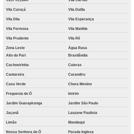
VILA VELIMA
Vila Carrão
Vila Curuçá
Vila Dalila
Vila Dila
Vila Esperança
Vila Formosa
Vila Matilde
Vila Prudente
Vila Ré
Zona Leste
Água Rasa
Alto do Pari
Brasilândia
Cachoeirinha
Caieras
Cantareira
Carandiru
Casa Verde
Chora Menino
Freguesia do Ó
Imirim
Jardim Guarapiranga
Jardim São Paulo
Jaçanã
Lauzane Paulista
Limão
Mandaqui
Nossa Senhora do Ó
Parada Inglesa