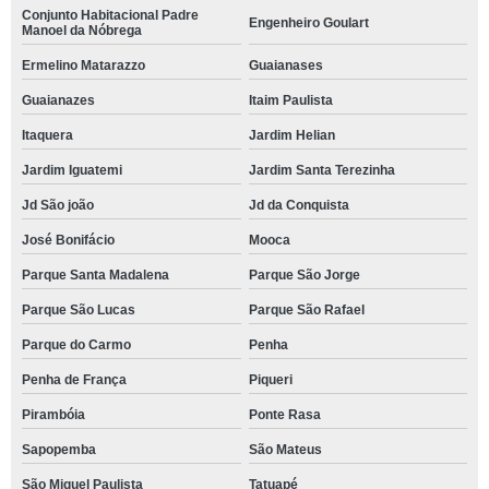
Conjunto Habitacional Padre
Engenheiro Goulart
Manoel da Nóbrega
Ermelino Matarazzo
Guaianases
Guaianazes
Itaim Paulista
Itaquera
Jardim Helian
Jardim Iguatemi
Jardim Santa Terezinha
Jd São joão
Jd da Conquista
José Bonifácio
Mooca
Parque Santa Madalena
Parque São Jorge
Parque São Lucas
Parque São Rafael
Parque do Carmo
Penha
Penha de França
Piqueri
Pirambóia
Ponte Rasa
Sapopemba
São Mateus
São Miguel Paulista
Tatuapé