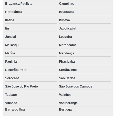
Bragança Paulista
Campinas
Hortolândia
Indaiatuba
Itatiba
Itupeva
Itu
Jaboticabal
Jundiaí
Louveira
Mailasqui
Marapoama
Marília
Mendonça
Paulínia
Piracicaba
Ribeirão Preto
Sertãozinho
Sorocaba
São Carlos
São José do Rio Preto
São José dos Campos
Taubaté
Valinhos
Vinhedo
Votuporanga
Barra do Una
Bertioga