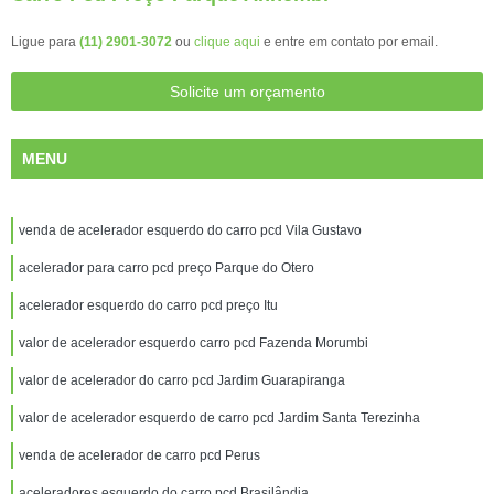
Ligue para
(11) 2901-3072
ou
clique aqui
e entre em contato por email.
Solicite um orçamento
MENU
venda de acelerador esquerdo do carro pcd Vila Gustavo
acelerador para carro pcd preço Parque do Otero
acelerador esquerdo do carro pcd preço Itu
valor de acelerador esquerdo carro pcd Fazenda Morumbi
valor de acelerador do carro pcd Jardim Guarapiranga
valor de acelerador esquerdo de carro pcd Jardim Santa Terezinha
venda de acelerador de carro pcd Perus
aceleradores esquerdo do carro pcd Brasilândia