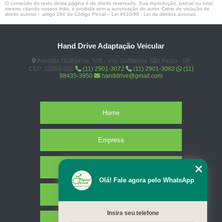
O conteúdo do texto desta página é de direito reservado. Sua reprodução, parcial ou total,
mesmo citando nossos links, é proibida sem a autorização do autor. Crime de violação de
direito autoral – artigo 184 do Código Penal –
Lei 9610/98 - Lei de direitos autorais
.
Hand Drive Adaptação Veicular
Avenida Guilherme, 509 - Vila Guilherme São Paulo - SP
CEP: 02053-000
(11) 2901-3072
(11) 2901-3082
(11)
98435-3950
handdrive@gmail.com
Home
Empresa
Missão
Olá! Fale agora pelo WhatsApp
Serviços
Insira seu telefone
Contato