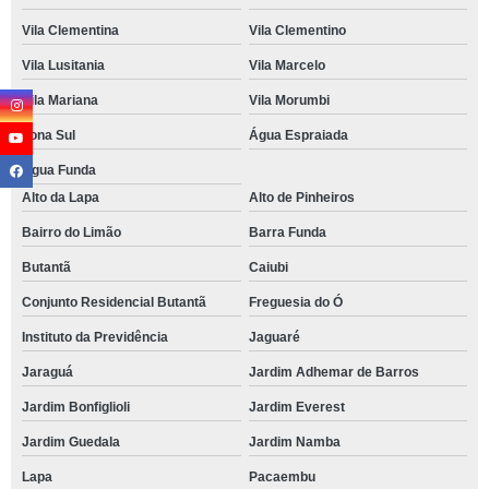
Vila Clementina
Vila Clementino
Vila Lusitania
Vila Marcelo
Vila Mariana
Vila Morumbi
Zona Sul
Água Espraiada
Água Funda
Alto da Lapa
Alto de Pinheiros
Bairro do Limão
Barra Funda
Butantã
Caiubi
Conjunto Residencial Butantã
Freguesia do Ó
Instituto da Previdência
Jaguaré
Jaraguá
Jardim Adhemar de Barros
Jardim Bonfiglioli
Jardim Everest
Jardim Guedala
Jardim Namba
Lapa
Pacaembu