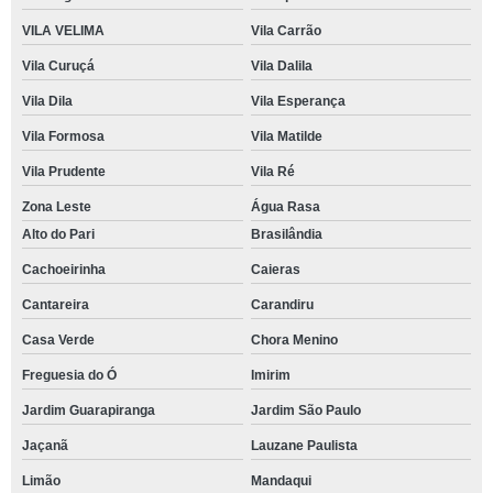
VILA VELIMA
Vila Carrão
Vila Curuçá
Vila Dalila
Vila Dila
Vila Esperança
Vila Formosa
Vila Matilde
Vila Prudente
Vila Ré
Zona Leste
Água Rasa
Alto do Pari
Brasilândia
Cachoeirinha
Caieras
Cantareira
Carandiru
Casa Verde
Chora Menino
Freguesia do Ó
Imirim
Jardim Guarapiranga
Jardim São Paulo
Jaçanã
Lauzane Paulista
Limão
Mandaqui