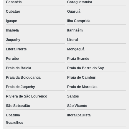
Cananéia
Caraguatatuba
Cubatão
Guarujá
Iguape
Ilha Comprida
Ilhabela
Itanhaém
Juquehy
Litoral
Litoral Norte
Mongaguá
Peruíbe
Praia Grande
Praia da Baleia
Praia da Barra do Say
Praia da Boiçucanga
Praia de Camburi
Praia de Juquehy
Praia de Maresias
Riviera de São Lourenço
Santos
São Sebastião
São Vicente
Ubatuba
litoral paulista
Guarulhos