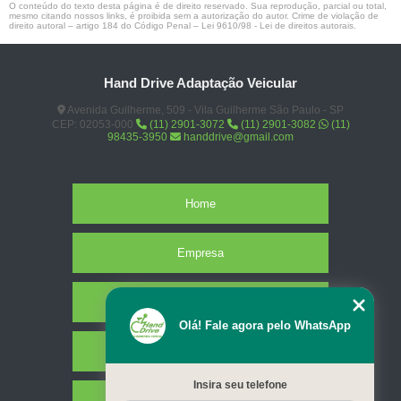
O conteúdo do texto desta página é de direito reservado. Sua reprodução, parcial ou total,
mesmo citando nossos links, é proibida sem a autorização do autor. Crime de violação de
direito autoral – artigo 184 do Código Penal –
Lei 9610/98 - Lei de direitos autorais
.
Hand Drive Adaptação Veicular
Avenida Guilherme, 509 - Vila Guilherme São Paulo - SP
CEP: 02053-000
(11) 2901-3072
(11) 2901-3082
(11)
98435-3950
handdrive@gmail.com
Home
Empresa
Missão
Olá! Fale agora pelo WhatsApp
Serviços
Insira seu telefone
Contato