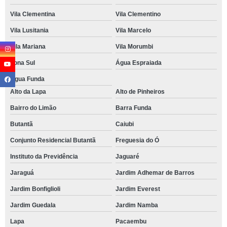
Vila Clementina
Vila Clementino
Vila Lusitania
Vila Marcelo
Vila Mariana
Vila Morumbi
Zona Sul
Água Espraiada
Água Funda
Alto da Lapa
Alto de Pinheiros
Bairro do Limão
Barra Funda
Butantã
Caiubi
Conjunto Residencial Butantã
Freguesia do Ó
Instituto da Previdência
Jaguaré
Jaraguá
Jardim Adhemar de Barros
Jardim Bonfiglioli
Jardim Everest
Jardim Guedala
Jardim Namba
Lapa
Pacaembu