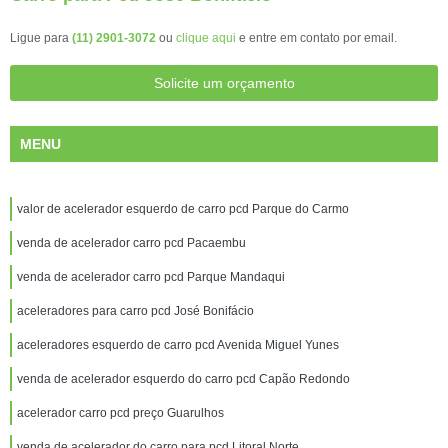
Ligue para
(11) 2901-3072
ou
clique aqui
e entre em contato por email.
Solicite um orçamento
MENU
valor de acelerador esquerdo de carro pcd Parque do Carmo
venda de acelerador carro pcd Pacaembu
venda de acelerador carro pcd Parque Mandaqui
aceleradores para carro pcd José Bonifácio
aceleradores esquerdo de carro pcd Avenida Miguel Yunes
venda de acelerador esquerdo do carro pcd Capão Redondo
acelerador carro pcd preço Guarulhos
venda de acelerador do carro para pcd Litoral Norte