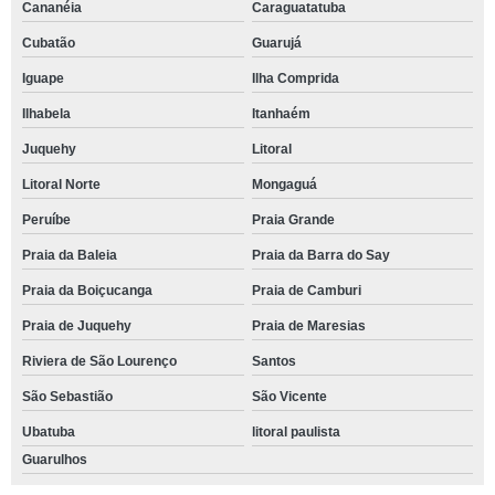
Cananéia
Caraguatatuba
Cubatão
Guarujá
Iguape
Ilha Comprida
Ilhabela
Itanhaém
Juquehy
Litoral
Litoral Norte
Mongaguá
Peruíbe
Praia Grande
Praia da Baleia
Praia da Barra do Say
Praia da Boiçucanga
Praia de Camburi
Praia de Juquehy
Praia de Maresias
Riviera de São Lourenço
Santos
São Sebastião
São Vicente
Ubatuba
litoral paulista
Guarulhos