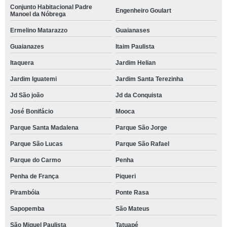
Conjunto Habitacional Padre
Engenheiro Goulart
Manoel da Nóbrega
Ermelino Matarazzo
Guaianases
Guaianazes
Itaim Paulista
Itaquera
Jardim Helian
Jardim Iguatemi
Jardim Santa Terezinha
Jd São joão
Jd da Conquista
José Bonifácio
Mooca
Parque Santa Madalena
Parque São Jorge
Parque São Lucas
Parque São Rafael
Parque do Carmo
Penha
Penha de França
Piqueri
Pirambóia
Ponte Rasa
Sapopemba
São Mateus
São Miguel Paulista
Tatuapé