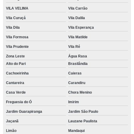
VILA VELIMA
Vila Carrão
Vila Curuçá
Vila Dalila
Vila Dila
Vila Esperança
Vila Formosa
Vila Matilde
Vila Prudente
Vila Ré
Zona Leste
Água Rasa
Alto do Pari
Brasilândia
Cachoeirinha
Caieras
Cantareira
Carandiru
Casa Verde
Chora Menino
Freguesia do Ó
Imirim
Jardim Guarapiranga
Jardim São Paulo
Jaçanã
Lauzane Paulista
Limão
Mandaqui