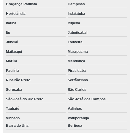
Bragança Paulista
Campinas
Hortolândia
Indaiatuba
Itatiba
Itupeva
Itu
Jaboticabal
Jundiaí
Louveira
Mailasqui
Marapoama
Marília
Mendonça
Paulínia
Piracicaba
Ribeirão Preto
Sertãozinho
Sorocaba
São Carlos
São José do Rio Preto
São José dos Campos
Taubaté
Valinhos
Vinhedo
Votuporanga
Barra do Una
Bertioga