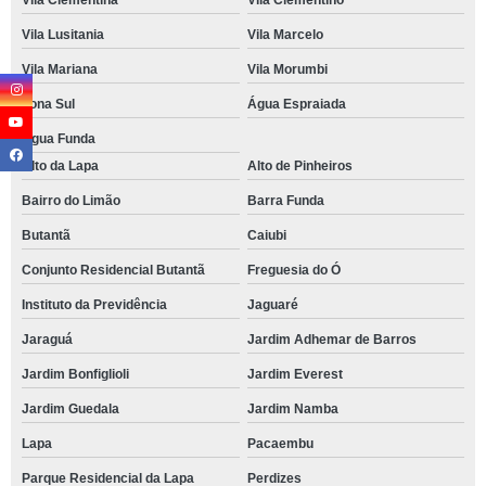
Vila Clementina
Vila Clementino
Vila Lusitania
Vila Marcelo
Vila Mariana
Vila Morumbi
Zona Sul
Água Espraiada
Água Funda
Alto da Lapa
Alto de Pinheiros
Bairro do Limão
Barra Funda
Butantã
Caiubi
Conjunto Residencial Butantã
Freguesia do Ó
Instituto da Previdência
Jaguaré
Jaraguá
Jardim Adhemar de Barros
Jardim Bonfiglioli
Jardim Everest
Jardim Guedala
Jardim Namba
Lapa
Pacaembu
Parque Residencial da Lapa
Perdizes