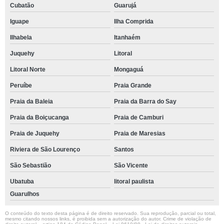
Cubatão
Guarujá
Iguape
Ilha Comprida
Ilhabela
Itanhaém
Juquehy
Litoral
Litoral Norte
Mongaguá
Peruíbe
Praia Grande
Praia da Baleia
Praia da Barra do Say
Praia da Boiçucanga
Praia de Camburi
Praia de Juquehy
Praia de Maresias
Riviera de São Lourenço
Santos
São Sebastião
São Vicente
Ubatuba
litoral paulista
Guarulhos
O conteúdo do texto desta página é de direito reservado. Sua reprodução, parcial ou total,
mesmo citando nossos links, é proibida sem a autorização do autor. Crime de violação de