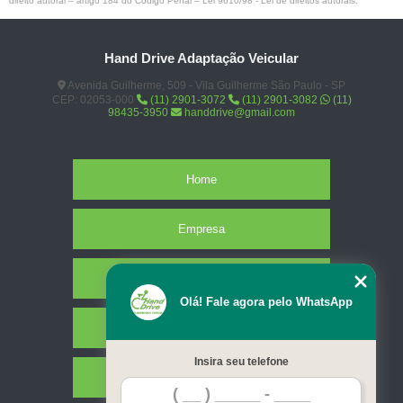
direito autoral – artigo 184 do Código Penal –
Lei 9610/98 - Lei de direitos autorais
.
Hand Drive Adaptação Veicular
Avenida Guilherme, 509 - Vila Guilherme São Paulo - SP
CEP: 02053-000
(11) 2901-3072
(11) 2901-3082
(11)
98435-3950
handdrive@gmail.com
Home
Empresa
Missão
Olá! Fale agora pelo WhatsApp
Serviços
Insira seu telefone
Contato