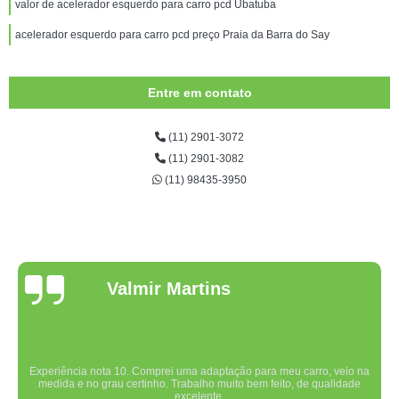
valor de acelerador esquerdo para carro pcd Ubatuba
acelerador esquerdo para carro pcd preço Praia da Barra do Say
Entre em contato
(11) 2901-3072
(11) 2901-3082
(11) 98435-3950
Valmir Martins
Experiência nota 10. Comprei uma adaptação para meu carro, veio na
medida e no grau certinho. Trabalho muito bem feito, de qualidade
excelente.