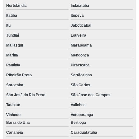
Hortolândia
Indaiatuba
Itatiba
Itupeva
Itu
Jaboticabal
Jundiaí
Louveira
Mailasqui
Marapoama
Marília
Mendonça
Paulínia
Piracicaba
Ribeirão Preto
Sertãozinho
Sorocaba
São Carlos
São José do Rio Preto
São José dos Campos
Taubaté
Valinhos
Vinhedo
Votuporanga
Barra do Una
Bertioga
Cananéia
Caraguatatuba