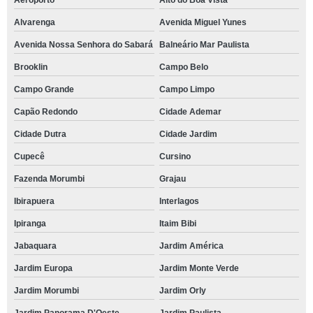
Aeroporto
Alto do Boa Vista
Alvarenga
Avenida Miguel Yunes
Avenida Nossa Senhora do Sabará
Balneário Mar Paulista
Brooklin
Campo Belo
Campo Grande
Campo Limpo
Capão Redondo
Cidade Ademar
Cidade Dutra
Cidade Jardim
Cupecê
Cursino
Fazenda Morumbi
Grajau
Ibirapuera
Interlagos
Ipiranga
Itaim Bibi
Jabaquara
Jardim América
Jardim Europa
Jardim Monte Verde
Jardim Morumbi
Jardim Orly