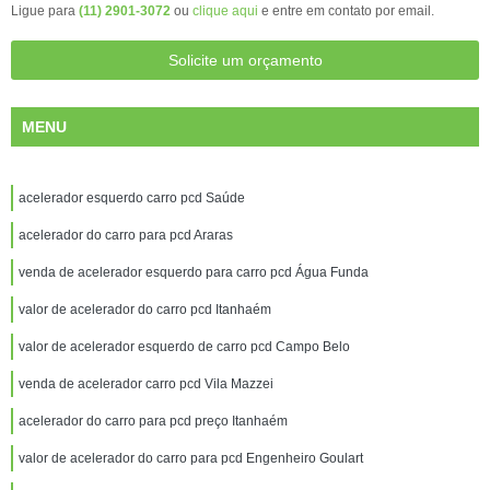
Ligue para
(11) 2901-3072
ou
clique aqui
e entre em contato por email.
Solicite um orçamento
MENU
acelerador esquerdo carro pcd Saúde
acelerador do carro para pcd Araras
venda de acelerador esquerdo para carro pcd Água Funda
valor de acelerador do carro pcd Itanhaém
valor de acelerador esquerdo de carro pcd Campo Belo
venda de acelerador carro pcd Vila Mazzei
acelerador do carro para pcd preço Itanhaém
valor de acelerador do carro para pcd Engenheiro Goulart