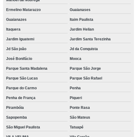
Manoel da Nóbrega
Ermelino Matarazzo
Guaianases
Guaianazes
Itaim Paulista
Itaquera
Jardim Helian
Jardim Iguatemi
Jardim Santa Terezinha
Jd São joão
Jd da Conquista
José Bonifácio
Mooca
Parque Santa Madalena
Parque São Jorge
Parque São Lucas
Parque São Rafael
Parque do Carmo
Penha
Penha de França
Piqueri
Pirambóia
Ponte Rasa
Sapopemba
São Mateus
São Miguel Paulista
Tatuapé