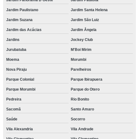
Jardim Panorama D'Oeste
Jardim Paulista
Jardim Paulistano
Jardim Santa Helena
Jardim Suzana
Jardim São Luiz
Jardim das Acácias
Jardim Ângela
Jardins
Jockey Club
Jurubatuba
M'Boi Mirim
Moema
Morumbi
Nova Piraju
Parelheiros
Parque Colonial
Parque Ibirapuera
Parque Morumbi
Parque do Otero
Pedreira
Rio Bonito
Sacomã
Santo Amaro
Saúde
Socorro
Vila Alexandria
Vila Andrade