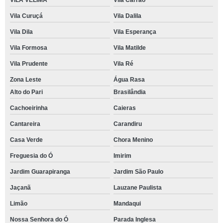
VILA VELIMA
Vila Carrão
Vila Curuçá
Vila Dalila
Vila Dila
Vila Esperança
Vila Formosa
Vila Matilde
Vila Prudente
Vila Ré
Zona Leste
Água Rasa
Alto do Pari
Brasilândia
Cachoeirinha
Caieras
Cantareira
Carandiru
Casa Verde
Chora Menino
Freguesia do Ó
Imirim
Jardim Guarapiranga
Jardim São Paulo
Jaçanã
Lauzane Paulista
Limão
Mandaqui
Nossa Senhora do Ó
Parada Inglesa