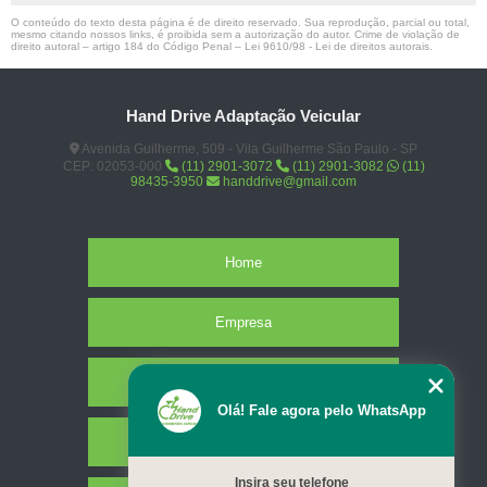
O conteúdo do texto desta página é de direito reservado. Sua reprodução, parcial ou total,
mesmo citando nossos links, é proibida sem a autorização do autor. Crime de violação de
direito autoral – artigo 184 do Código Penal –
Lei 9610/98 - Lei de direitos autorais
.
Hand Drive Adaptação Veicular
Avenida Guilherme, 509 - Vila Guilherme São Paulo - SP
CEP: 02053-000
(11) 2901-3072
(11) 2901-3082
(11)
98435-3950
handdrive@gmail.com
Home
Empresa
Missão
Olá! Fale agora pelo WhatsApp
Serviços
Insira seu telefone