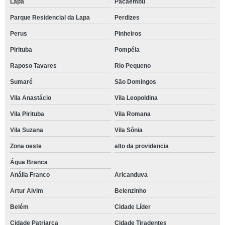
Lapa
Pacaembu
Parque Residencial da Lapa
Perdizes
Perus
Pinheiros
Pirituba
Pompéia
Raposo Tavares
Rio Pequeno
Sumaré
São Domingos
Vila Anastácio
Vila Leopoldina
Vila Pirituba
Vila Romana
Vila Suzana
Vila Sônia
Zona oeste
alto da providencia
Água Branca
Anália Franco
Aricanduva
Artur Alvim
Belenzinho
Belém
Cidade Líder
Cidade Patriarca
Cidade Tiradentes