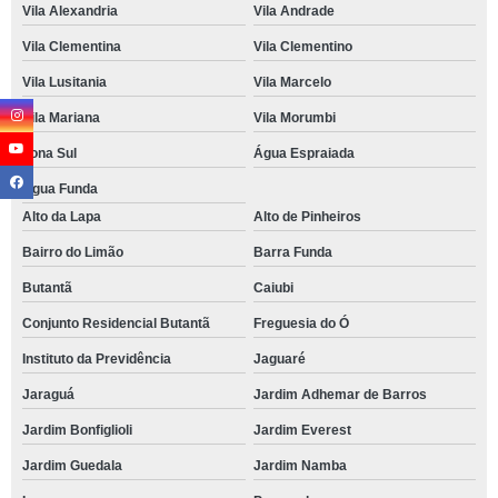
Vila Alexandria
Vila Andrade
Vila Clementina
Vila Clementino
Vila Lusitania
Vila Marcelo
Vila Mariana
Vila Morumbi
Zona Sul
Água Espraiada
Água Funda
Alto da Lapa
Alto de Pinheiros
Bairro do Limão
Barra Funda
Butantã
Caiubi
Conjunto Residencial Butantã
Freguesia do Ó
Instituto da Previdência
Jaguaré
Jaraguá
Jardim Adhemar de Barros
Jardim Bonfiglioli
Jardim Everest
Jardim Guedala
Jardim Namba