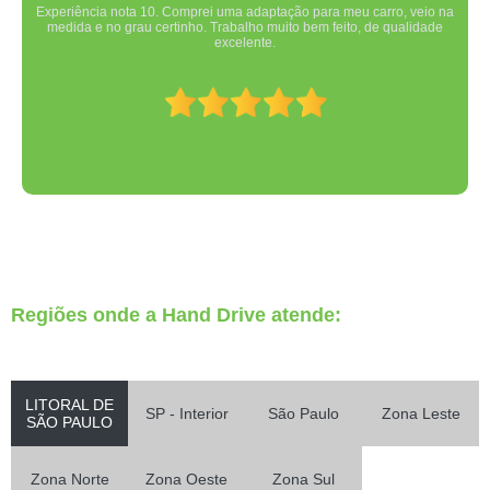
Experiência nota 10. Comprei uma adaptação para meu carro, veio na
medida e no grau certinho. Trabalho muito bem feito, de qualidade
excelente.
Regiões onde a Hand Drive atende:
LITORAL DE
SP - Interior
São Paulo
Zona Leste
SÃO PAULO
Zona Norte
Zona Oeste
Zona Sul