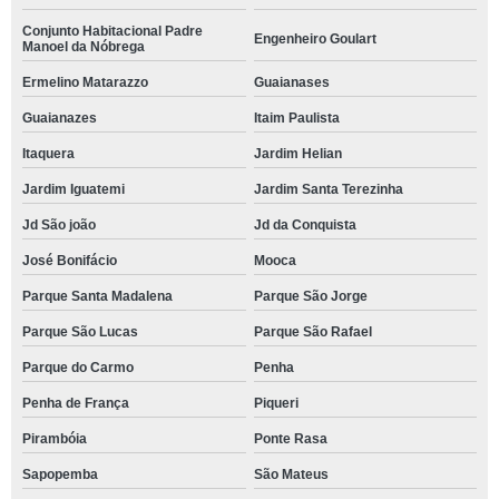
Conjunto Habitacional Padre
Engenheiro Goulart
Manoel da Nóbrega
Ermelino Matarazzo
Guaianases
Guaianazes
Itaim Paulista
Itaquera
Jardim Helian
Jardim Iguatemi
Jardim Santa Terezinha
Jd São joão
Jd da Conquista
José Bonifácio
Mooca
Parque Santa Madalena
Parque São Jorge
Parque São Lucas
Parque São Rafael
Parque do Carmo
Penha
Penha de França
Piqueri
Pirambóia
Ponte Rasa
Sapopemba
São Mateus