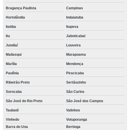
Bragança Paulista
Campinas
Hortolândia
Indaiatuba
Itatiba
Itupeva
Itu
Jaboticabal
Jundiaí
Louveira
Mailasqui
Marapoama
Marília
Mendonça
Paulínia
Piracicaba
Ribeirão Preto
Sertãozinho
Sorocaba
São Carlos
São José do Rio Preto
São José dos Campos
Taubaté
Valinhos
Vinhedo
Votuporanga
Barra do Una
Bertioga