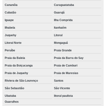
Cananéia
Caraguatatuba
Cubatão
Guarujá
Iguape
Ilha Comprida
Ilhabela
Itanhaém
Juquehy
Litoral
Litoral Norte
Mongaguá
Peruíbe
Praia Grande
Praia da Baleia
Praia da Barra do Say
Praia da Boiçucanga
Praia de Camburi
Praia de Juquehy
Praia de Maresias
Riviera de São Lourenço
Santos
São Sebastião
São Vicente
Ubatuba
litoral paulista
Guarulhos