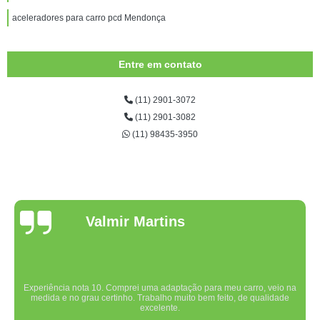
aceleradores para carro pcd Mendonça
Entre em contato
(11) 2901-3072
(11) 2901-3082
(11) 98435-3950
Valmir Martins
Experiência nota 10. Comprei uma adaptação para meu carro, veio na
medida e no grau certinho. Trabalho muito bem feito, de qualidade
excelente.