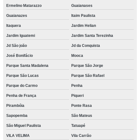
Ermelino Matarazzo
Guaianases
Guaianazes
Itaim Paulista
Itaquera
Jardim Helian
Jardim Iguatemi
Jardim Santa Terezinha
Jd São joão
Jd da Conquista
José Bonifácio
Mooca
Parque Santa Madalena
Parque São Jorge
Parque São Lucas
Parque São Rafael
Parque do Carmo
Penha
Penha de França
Piqueri
Pirambóia
Ponte Rasa
Sapopemba
São Mateus
São Miguel Paulista
Tatuapé
VILA VELIMA
Vila Carrão