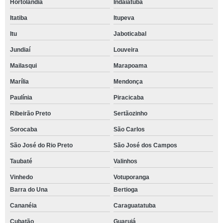
Hortolândia
Indaiatuba
Itatiba
Itupeva
Itu
Jaboticabal
Jundiaí
Louveira
Mailasqui
Marapoama
Marília
Mendonça
Paulínia
Piracicaba
Ribeirão Preto
Sertãozinho
Sorocaba
São Carlos
São José do Rio Preto
São José dos Campos
Taubaté
Valinhos
Vinhedo
Votuporanga
Barra do Una
Bertioga
Cananéia
Caraguatatuba
Cubatão
Guarujá