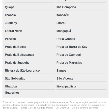
Iguape
Ilha Comprida
Ilhabela
Itanhaém
Juquehy
Litoral
Litoral Norte
Mongaguá
Peruíbe
Praia Grande
Praia da Baleia
Praia da Barra do Say
Praia da Boiçucanga
Praia de Camburi
Praia de Juquehy
Praia de Maresias
Riviera de São Lourenço
Santos
São Sebastião
São Vicente
Ubatuba
litoral paulista
Guarulhos
O conteúdo do texto desta página é de direito reservado. Sua reprodução, parcial ou total,
mesmo citando nossos links, é proibida sem a autorização do autor. Crime de violação de
direito autoral – artigo 184 do Código Penal –
Lei 9610/98 - Lei de direitos autorais
.