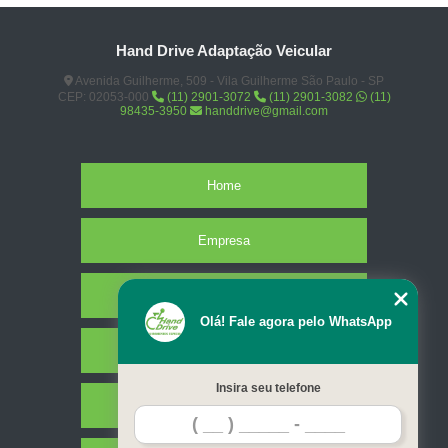
Hand Drive Adaptação Veicular
Avenida Guilherme, 509 - Vila Guilherme São Paulo - SP
CEP: 02053-000
(11) 2901-3072
(11) 2901-3082
(11)
98435-3950
handdrive@gmail.com
Home
Empresa
Missão
Olá! Fale agora pelo WhatsApp
Serviços
Insira seu telefone
Contato