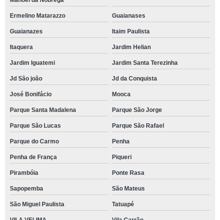
Manoel da Nóbrega
Ermelino Matarazzo
Guaianases
Guaianazes
Itaim Paulista
Itaquera
Jardim Helian
Jardim Iguatemi
Jardim Santa Terezinha
Jd São joão
Jd da Conquista
José Bonifácio
Mooca
Parque Santa Madalena
Parque São Jorge
Parque São Lucas
Parque São Rafael
Parque do Carmo
Penha
Penha de França
Piqueri
Pirambóia
Ponte Rasa
Sapopemba
São Mateus
São Miguel Paulista
Tatuapé