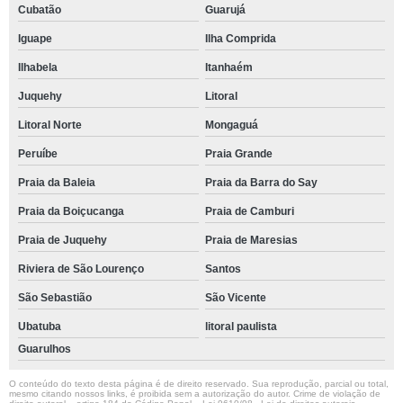
Cubatão
Guarujá
Iguape
Ilha Comprida
Ilhabela
Itanhaém
Juquehy
Litoral
Litoral Norte
Mongaguá
Peruíbe
Praia Grande
Praia da Baleia
Praia da Barra do Say
Praia da Boiçucanga
Praia de Camburi
Praia de Juquehy
Praia de Maresias
Riviera de São Lourenço
Santos
São Sebastião
São Vicente
Ubatuba
litoral paulista
Guarulhos
O conteúdo do texto desta página é de direito reservado. Sua reprodução, parcial ou total,
mesmo citando nossos links, é proibida sem a autorização do autor. Crime de violação de