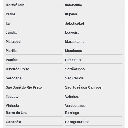
Hortolândia
Indaiatuba
Itatiba
Itupeva
Itu
Jaboticabal
Jundiaí
Louveira
Mailasqui
Marapoama
Marília
Mendonça
Paulínia
Piracicaba
Ribeirão Preto
Sertãozinho
Sorocaba
São Carlos
São José do Rio Preto
São José dos Campos
Taubaté
Valinhos
Vinhedo
Votuporanga
Barra do Una
Bertioga
Cananéia
Caraguatatuba