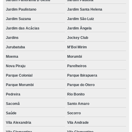
Jardim Panorama D'Oeste
Jardim Paulista
Jardim Paulistano
Jardim Santa Helena
Jardim Suzana
Jardim São Luiz
Jardim das Acácias
Jardim Ângela
Jardins
Jockey Club
Jurubatuba
M'Boi Mirim
Moema
Morumbi
Nova Piraju
Parelheiros
Parque Colonial
Parque Ibirapuera
Parque Morumbi
Parque do Otero
Pedreira
Rio Bonito
Sacomã
Santo Amaro
Saúde
Socorro
Vila Alexandria
Vila Andrade