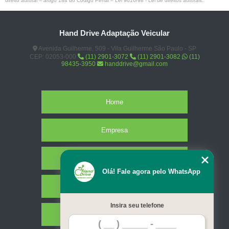
direito autoral – artigo 184 do Código Penal –
Lei 9610/98 - Lei de direitos autorais
.
Hand Drive Adaptação Veicular
Avenida Guilherme, 509 - Vila Guilherme São Paulo - SP
CEP: 02053-000
(11) 2901-3072
(11) 2901-3082
(11)
98435-3950
handdrive@gmail.com
Home
Empresa
Missão
Olá! Fale agora pelo WhatsApp
Serviços
Insira seu telefone
Contato