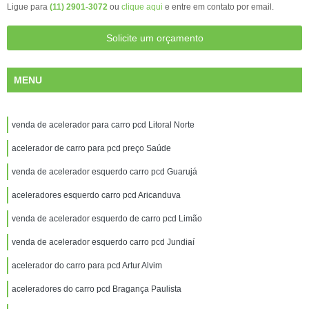
Ligue para
(11) 2901-3072
ou
clique aqui
e entre em contato por email.
Solicite um orçamento
MENU
venda de acelerador para carro pcd Litoral Norte
acelerador de carro para pcd preço Saúde
venda de acelerador esquerdo carro pcd Guarujá
aceleradores esquerdo carro pcd Aricanduva
venda de acelerador esquerdo de carro pcd Limão
venda de acelerador esquerdo carro pcd Jundiaí
acelerador do carro para pcd Artur Alvim
aceleradores do carro pcd Bragança Paulista