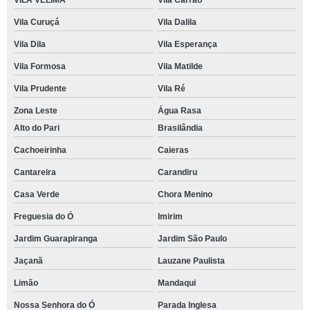
VILA VELIMA
Vila Carrão
Vila Curuçá
Vila Dalila
Vila Dila
Vila Esperança
Vila Formosa
Vila Matilde
Vila Prudente
Vila Ré
Zona Leste
Água Rasa
Alto do Pari
Brasilândia
Cachoeirinha
Caieras
Cantareira
Carandiru
Casa Verde
Chora Menino
Freguesia do Ó
Imirim
Jardim Guarapiranga
Jardim São Paulo
Jaçanã
Lauzane Paulista
Limão
Mandaqui
Nossa Senhora do Ó
Parada Inglesa