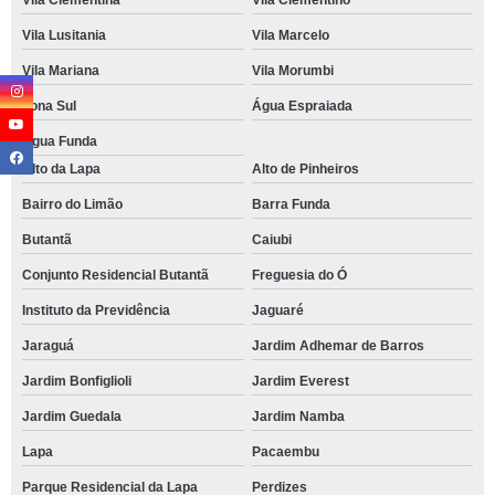
Vila Clementina
Vila Clementino
Vila Lusitania
Vila Marcelo
Vila Mariana
Vila Morumbi
Zona Sul
Água Espraiada
Água Funda
Alto da Lapa
Alto de Pinheiros
Bairro do Limão
Barra Funda
Butantã
Caiubi
Conjunto Residencial Butantã
Freguesia do Ó
Instituto da Previdência
Jaguaré
Jaraguá
Jardim Adhemar de Barros
Jardim Bonfiglioli
Jardim Everest
Jardim Guedala
Jardim Namba
Lapa
Pacaembu
Parque Residencial da Lapa
Perdizes