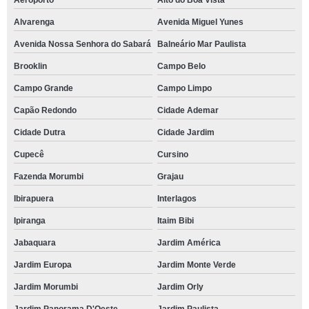
Aeroporto
Alto do Boa Vista
Alvarenga
Avenida Miguel Yunes
Avenida Nossa Senhora do Sabará
Balneário Mar Paulista
Brooklin
Campo Belo
Campo Grande
Campo Limpo
Capão Redondo
Cidade Ademar
Cidade Dutra
Cidade Jardim
Cupecê
Cursino
Fazenda Morumbi
Grajau
Ibirapuera
Interlagos
Ipiranga
Itaim Bibi
Jabaquara
Jardim América
Jardim Europa
Jardim Monte Verde
Jardim Morumbi
Jardim Orly