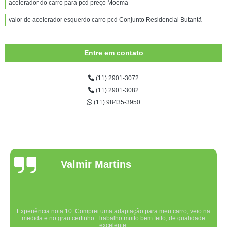
acelerador do carro para pcd preço Moema
valor de acelerador esquerdo carro pcd Conjunto Residencial Butantã
Entre em contato
(11) 2901-3072
(11) 2901-3082
(11) 98435-3950
Valmir Martins
Experiência nota 10. Comprei uma adaptação para meu carro, veio na
medida e no grau certinho. Trabalho muito bem feito, de qualidade
excelente.